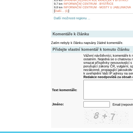
9,6 km
OPRAVNA JÍZDNÍCH KOL KRÁLÍČEK V BYSTŘICI
9,7 km
INFORMAČNÍ CENTRUM - BYSTŘICE
9,8 km
INFORMAČNÍ CENTRUM - MOSTY U JABLUNKOVA
[
]
Další... (1)
Další možnosti regionu ...
Komentáře k článku
Zatím nebyly k článku napsány žádné komentáře.
Přidejte vlastní komentář k tomuto článku
Vážení návštěvníci, komentáře k m
ostatním. Nejedná se o chatovou m
smazat příspěvky nesouvisející s
porušující zákony ČR, vulgární, sp
nezákonné, propagující jakoukoliv
k uveřejnění Vaší IP adresy na s
Redakce neodpovídá za obsah d
Text komentáře:
Jméno:
Email (nepovi