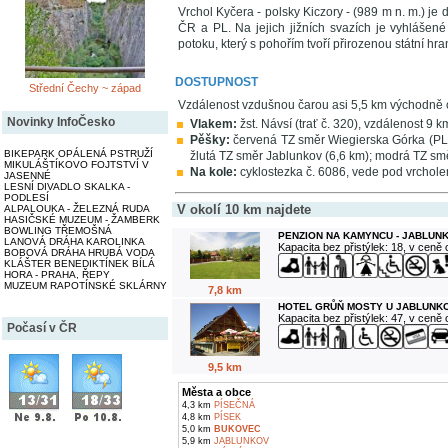
Vrchol Kyčera - polsky Kiczory - (989 m n. m.) je
ČR a PL. Na jejich jižních svazích je vyhláše
potoku, který s pohořím tvoří přirozenou státní hr
DOSTUPNOST
Střední Čechy ~ západ
Vzdálenost vzdušnou čarou asi 5,5 km východně
Novinky InfoČesko
Vlakem:
žst. Návsí (trať č. 320), vzdálenost 9 
Pěšky:
červená TZ směr Wiegierska Górka (PL);
BIKEPARK OPÁLENÁ PSTRUŽÍ
žlutá TZ směr Jablunkov (6,6 km); modrá TZ smě
MIKULÁŠTÍKOVO FOJTSTVÍ V
Na kole:
cyklostezka č. 6086, vede pod vrchole
JASENNÉ
LESNÍ DIVADLO SKALKA -
PODLESÍ
V okolí 10 km najdete
ALPALOUKA - ŽELEZNÁ RUDA
HASIČSKÉ MUZEUM - ŽAMBERK
BOWLING TŘEMOŠNÁ
PENZION NA KAMYNCU - JABLUN
LANOVÁ DRÁHA KAROLINKA
Kapacita bez přistýlek: 18, v ceně
BOBOVÁ DRÁHA HRUBÁ VODA
KLÁŠTER BENEDIKTÍNEK BÍLÁ
HORA - PRAHA, ŘEPY
MUZEUM RAPOTÍNSKÉ SKLÁRNY
7,8 km
HOTEL GRŮŇ MOSTY U JABLUNK
Kapacita bez přistýlek: 47, v ceně
Počasí v ČR
9,5 km
Města a obce
4,3 km
PÍSEČNÁ
4,8 km
PÍSEK
5,0 km
BUKOVEC
5,9 km
JABLUNKOV