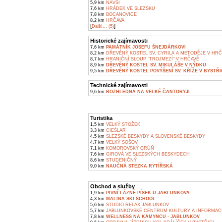
5,9 km
NÁVSÍ
7,6 km
HRÁDEK VE SLEZSKU
7,8 km
BOCANOVICE
8,2 km
HRČAVA
[
]
Další... (5)
Historické zajímavosti
7,6 km
PAMÁTNÍK JOSEFU ŠNEJDÁRKOVI
8,2 km
DŘEVĚNÝ KOSTEL SV. CYRILA A METODĚJE V HR
8,7 km
HRANIČNÍ SLOUP "TROJMEZÍ" V HRČAVĚ
8,9 km
DŘEVĚNÝ KOSTEL SV. MIKULÁŠE V NÝDKU
9,5 km
DŘEVĚNÝ KOSTEL POVÝŠENÍ SV. KŘÍŽE V BYSTŘIC
Technické zajímavosti
9,6 km
ROZHLEDNA NA VELKÉ ČANTORYJI
Turistika
1,5 km
VELKÝ STOŽEK
3,3 km
CIEŚLAR
4,5 km
SLEZSKÉ BESKYDY A SLOVENSKÉ BESKYDY
4,7 km
VELKÝ SOŠOV
7,1 km
KOMOROVSKÝ GRÚŇ
7,6 km
GIROVÁ VE SLEZSKÝCH BESKYDECH
8,6 km
STUDENIČNÝ
9,0 km
NAUČNÁ STEZKA RYTÍŘSKÁ
Obchod a služby
1,9 km
PIVNÍ LÁZNĚ PÍSEK U JABLUNKOVA
4,3 km
MALINA SKI SCHOOL
5,6 km
STUDIO RELAX JABLUNKOV
5,7 km
JABLUNKOVSKÉ CENTRUM KULTURY A INFORMAC
7,8 km
WELLNESS NA KAMYNCU - JABLUNKOV