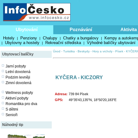
Ubytování
Poznávání
Aktivita
Hotely
Penziony
Chalupy
Chatky a bungalovy
Kempy a autokem
|
|
|
|
Ubytovny a hostely
Rekreační střediska
Výhodné balíčky ubytování
|
|
|
Úvod
-
Turistika
-
Beskydy
-
Hory a vrcholy
-
Písek
-
KYČERA
Ubytovací balíčky
Jarní pobyty
Letní dovolená
KYČERA - KICZORY
Podzim levněji
Zimní dovolená
Wellness pobyty
Adresa:
739 84 Písek
Aktivní pobyty
GPS:
49°35'43,135"N, 18°50'20,183"E
Romantika pro dva
S dětmi
Senioři
Náhodný tip