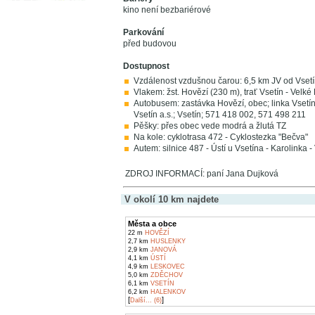
kino není bezbariérové
Parkování
před budovou
Dostupnost
Vzdálenost vzdušnou čarou: 6,5 km JV od Vset
Vlakem: žst. Hovězí (230 m), trať Vsetín - Velké
Autobusem: zastávka Hovězí, obec; linka Vsetín
Vsetín a.s.; Vsetín; 571 418 002, 571 498 211
Pěšky: přes obec vede modrá a žlutá TZ
Na kole: cyklotrasa 472 - Cyklostezka "Bečva"
Autem: silnice 487 - Ústí u Vsetína - Karolinka 
ZDROJ INFORMACÍ: paní Jana Dujková
V okolí 10 km najdete
Města a obce
22 m
HOVĚZÍ
2,7 km
HUSLENKY
2,9 km
JANOVÁ
4,1 km
ÚSTÍ
4,9 km
LESKOVEC
5,0 km
ZDĚCHOV
6,1 km
VSETÍN
6,2 km
HALENKOV
[
]
Další... (6)