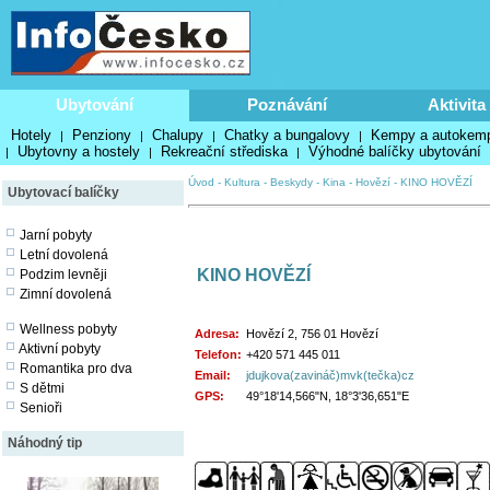
Ubytování
Poznávání
Aktivita
Hotely
Penziony
Chalupy
Chatky a bungalovy
Kempy a autokem
|
|
|
|
Ubytovny a hostely
Rekreační střediska
Výhodné balíčky ubytování
|
|
|
Úvod
-
Kultura
-
Beskydy
-
Kina
-
Hovězí
-
KINO HOVĚZÍ
Ubytovací balíčky
Jarní pobyty
Letní dovolená
KINO HOVĚZÍ
Podzim levněji
Zimní dovolená
Wellness pobyty
Adresa:
Hovězí 2, 756 01 Hovězí
Aktivní pobyty
Telefon:
+420 571 445 011
Romantika pro dva
Email:
jdujkova(zavináč)mvk(tečka)cz
S dětmi
GPS:
49°18'14,566"N, 18°3'36,651"E
Senioři
Náhodný tip