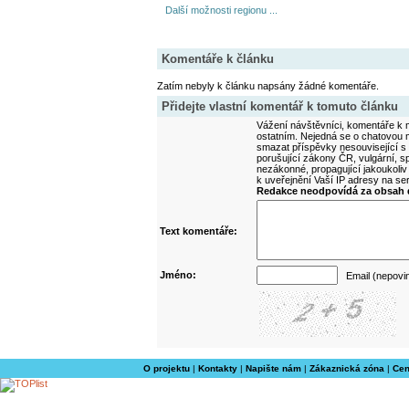
Další možnosti regionu ...
Komentáře k článku
Zatím nebyly k článku napsány žádné komentáře.
Přidejte vlastní komentář k tomuto článku
Vážení návštěvníci, komentáře k m
ostatním. Nejedná se o chatovou m
smazat příspěvky nesouvisející s
porušující zákony ČR, vulgární, sp
nezákonné, propagující jakoukoliv
k uveřejnění Vaší IP adresy na s
Redakce neodpovídá za obsah d
Text komentáře:
Jméno:
Email (nepovi
O projektu
|
Kontakty
|
Napište nám
|
Zákaznická zóna
|
Cen