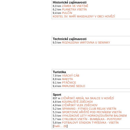
Historické zajímavosti
6,0 km
ZÁMEK VE VSETÍNĚ
6,2 km
PLANETKA VSETÍN
9,4 km
PULČÍN
KOSTEL SV. MAŘÍ MAGDALENY V OBCI HOVĚZÍ
Technické zajímavosti
9,5 km
ROZHLEDNA VARTOVNA U SENINKY
Turistika
7,9 km
VSÁCKÝ CÁB
8,8 km
MAKYTA
9,1 km
PTÁČNICE
9,4 km
PAPAJSKÉ SEDLO
Sport
837 m
LYŽAŘSKÝ AREÁL NA SKALCE V HOVĚZÍ
4,8 km
KOUPALIŠTĚ ZDĚCHOV
4,9 km
LYŽAŘSKÝ VLEK ZDĚCHOV
5,2 km
SPINNING - FITNES CLUB RELAX VSETÍN
5,3 km
SPORTOVNÍ HŘIŠTĚ POD PECNÍKEM VSETÍN
5,5 km
VYHLÍDKOVÉ LETY HORKOVZDUŠNÝM BALONEM
5,7 km
CYKLOBUS VSETÍN - BUMBÁLKA - PUSTEVNY
5,8 km
FOTBALOVÝ STADION TYRŠOVKA - VSETÍN
[
]
Další... (9)