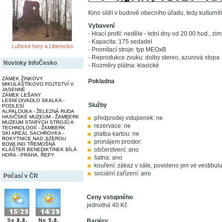
Kino sídlí v budově obecního úřadu, tedy kulturní
Vybavení
- Hrací profil: neděle - letní dny od 20.00 hod., zi
- Kapacita: 175 sedadel
Lužické hory a Liberecko
- Promítací stroje: typ MEOxB
- Reprodukce zvuku: dolby stereo, azurová stopa
Novinky InfoČesko
- Rozměry plátna: klasické
ZÁMEK ŽINKOVY
Pokladna
MIKULÁŠTÍKOVO FOJTSTVÍ V
JASENNÉ
ZÁMEK LEŠANY
LESNÍ DIVADLO SKALKA -
Služby
PODLESÍ
ALPALOUKA - ŽELEZNÁ RUDA
HASIČSKÉ MUZEUM - ŽAMBERK
předprodej vstupenek: ne
MUZEUM STARÝCH STROJŮ A
rezervace: ne
TECHNOLOGIÍ - ŽAMBERK
platba kartou: ne
SKI AREÁL SACHROVKA -
ROKYTNICE NAD JIZEROU
pronájem prostor:
BOWLING TŘEMOŠNÁ
občerstvení: ano
KLÁŠTER BENEDIKTÍNEK BÍLÁ
HORA - PRAHA, ŘEPY
šatna: ano
kouření: zákaz v sále, povoleno jen ve vestibul
sociální zařízení: ano
Počasí v ČR
Ceny vstupného
jednotná 40 Kč
Bariéry