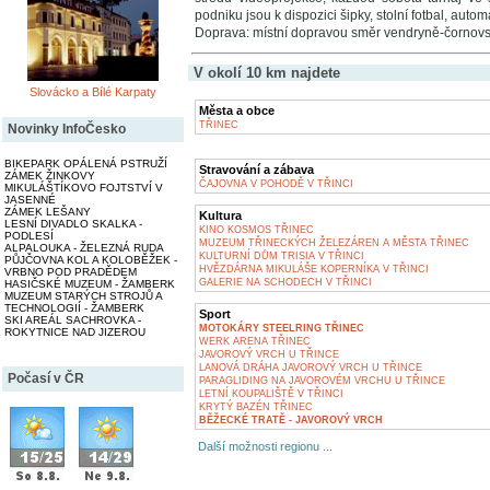
podniku jsou k dispozici šipky, stolní fotbal, automa
Doprava: místní dopravou směr vendryně-čornovs
V okolí 10 km najdete
Slovácko a Bílé Karpaty
Města a obce
TŘINEC
Novinky InfoČesko
BIKEPARK OPÁLENÁ PSTRUŽÍ
Stravování a zábava
ZÁMEK ŽINKOVY
ČAJOVNA V POHODĚ V TŘINCI
MIKULÁŠTÍKOVO FOJTSTVÍ V
JASENNÉ
ZÁMEK LEŠANY
Kultura
LESNÍ DIVADLO SKALKA -
KINO KOSMOS TŘINEC
PODLESÍ
MUZEUM TŘINECKÝCH ŽELEZÁREN A MĚSTA TŘINEC
ALPALOUKA - ŽELEZNÁ RUDA
KULTURNÍ DŮM TRISIA V TŘINCI
PŮJČOVNA KOL A KOLOBĚŽEK -
HVĚZDÁRNA MIKULÁŠE KOPERNÍKA V TŘINCI
VRBNO POD PRADĚDEM
GALERIE NA SCHODECH V TŘINCI
HASIČSKÉ MUZEUM - ŽAMBERK
MUZEUM STARÝCH STROJŮ A
TECHNOLOGIÍ - ŽAMBERK
Sport
SKI AREÁL SACHROVKA -
MOTOKÁRY STEELRING TŘINEC
ROKYTNICE NAD JIZEROU
WERK ARENA TŘINEC
JAVOROVÝ VRCH U TŘINCE
LANOVÁ DRÁHA JAVOROVÝ VRCH U TŘINCE
Počasí v ČR
PARAGLIDING NA JAVOROVÉM VRCHU U TŘINCE
LETNÍ KOUPALIŠTĚ V TŘINCI
KRYTÝ BAZÉN TŘINEC
BĚŽECKÉ TRATĚ - JAVOROVÝ VRCH
Další možnosti regionu ...