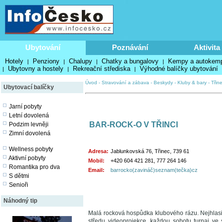
Ubytování
Poznávání
Aktivita
Hotely
Penziony
Chalupy
Chatky a bungalovy
Kempy a autokem
|
|
|
|
Ubytovny a hostely
Rekreační střediska
Výhodné balíčky ubytování
|
|
|
Úvod
-
Stravování a zábava
-
Beskydy
-
Kluby & bary
-
Třin
Ubytovací balíčky
Jarní pobyty
Letní dovolená
BAR-ROCK-O V TŘINCI
Podzim levněji
Zimní dovolená
Wellness pobyty
Adresa:
Jablunkovská 76, Třinec, 739 61
Aktivní pobyty
Mobil:
+420 604 421 281, 777 264 146
Romantika pro dva
Email:
barrocko(zavináč)seznam(tečka)cz
S dětmi
Senioři
Náhodný tip
Malá rocková hospůdka klubového rázu. Nejhlasitě
středu videoprojekce, každou sobotu turnaj ve s