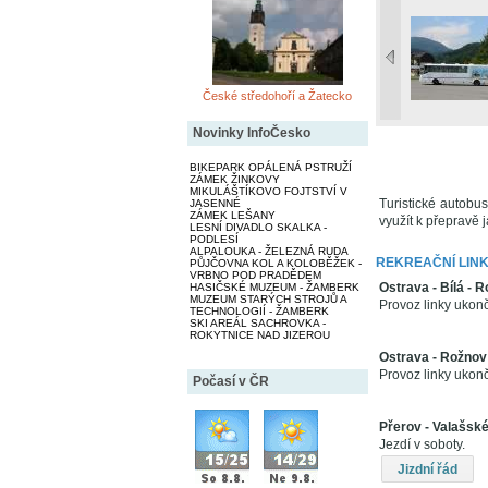
České středohoří a Žatecko
Novinky InfoČesko
BIKEPARK OPÁLENÁ PSTRUŽÍ
ZÁMEK ŽINKOVY
MIKULÁŠTÍKOVO FOJTSTVÍ V
Turistické autobu
JASENNÉ
ZÁMEK LEŠANY
využít k přepravě ja
LESNÍ DIVADLO SKALKA -
PODLESÍ
ALPALOUKA - ŽELEZNÁ RUDA
REKREAČNÍ LIN
PŮJČOVNA KOL A KOLOBĚŽEK -
VRBNO POD PRADĚDEM
Ostrava - Bílá -
HASIČSKÉ MUZEUM - ŽAMBERK
MUZEUM STARÝCH STROJŮ A
Provoz linky ukon
TECHNOLOGIÍ - ŽAMBERK
SKI AREÁL SACHROVKA -
ROKYTNICE NAD JIZEROU
Ostrava - Rožnov
Provoz linky ukon
Počasí v ČR
Přerov - Valašské
Jezdí v soboty.
Jizdní řád