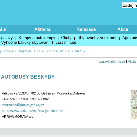
ání
Aktivita
Relaxace
Akce
ngalovy
Kempy a autokempy
Chaty
Ubytování v soukromí
Agroturi
|
|
|
|
Výhodné balíčky ubytování
Last minute
|
y
-
Beskydy
-
Doprava
-
TURISTICKÉ AUTOBUSY BESKYDY
Upravit informace
|
Vložit
É AUTOBUSY BESKYDY
Vítkovická 3133/5, 702 00 Ostrava - Moravská Ostrava
+420 597 827 081, 597 827 082
info(zavináč)arriva(tečka)cz
https://www.arriva.cz/cs/kde-jezdime/rekre...
:
ARRIVA MORAVA a.s.