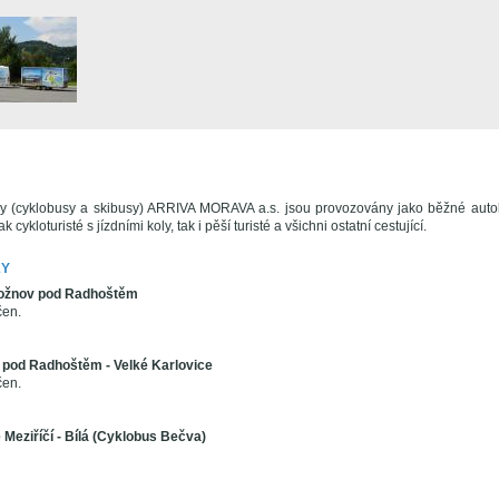
sy (cyklobusy a skibusy) ARRIVA MORAVA a.s. jsou provozovány jako běžné auto
k cykloturisté s jízdními koly, tak i pěší turisté a všichni ostatní cestující.
KY
 Rožnov pod Radhoštěm
čen.
 pod Radhoštěm - Velké Karlovice
čen.
 Meziříčí - Bílá (Cyklobus Bečva)