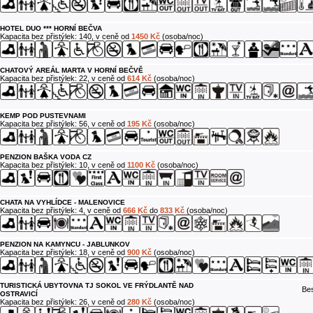
HOTEL DUO *** HORNÍ BEČVA
Kapacita bez přistýlek: 140, v ceně od
1450 Kč
(osoba/noc)
CHATOVÝ AREÁL MARTA V HORNÍ BEČVĚ
Kapacita bez přistýlek: 22, v ceně od
614 Kč
(osoba/noc)
KEMP POD PUSTEVNAMI
Kapacita bez přistýlek: 56, v ceně od
195 Kč
(osoba/noc)
PENZION BAŠKA VODA CZ
Kapacita bez přistýlek: 10, v ceně od
1100 Kč
(osoba/noc)
CHATA NA VYHLÍDCE - MALENOVICE
Kapacita bez přistýlek: 4, v ceně od
666 Kč
do
833 Kč
(osoba/noc)
PENZION NA KAMYNCU - JABLUNKOV
Kapacita bez přistýlek: 18, v ceně od
900 Kč
(osoba/noc)
TURISTICKÁ UBYTOVNA TJ SOKOL VE FRÝDLANTĚ NAD
Bes
OSTRAVICÍ
Kapacita bez přistýlek: 26, v ceně od
280 Kč
(osoba/noc)