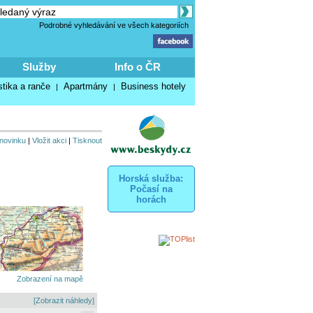
Podrobné vyhledávání ve všech kategoriích
Služby
Info o ČR
stika a ranče
Apartmány
Business hotely
|
|
 novinku
|
Vložit akci
|
Tisknout
Horská služba:
Počasí na
horách
Zobrazení na mapě
[Zobrazit náhledy]