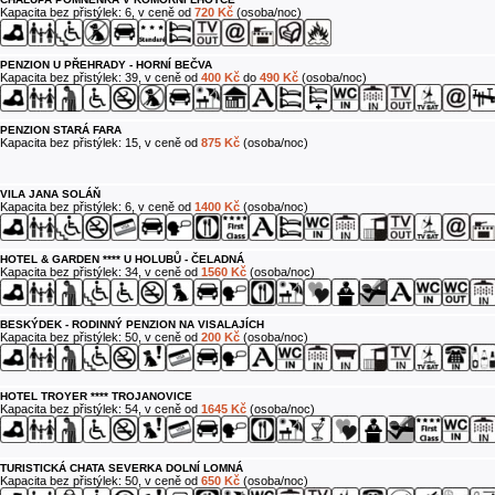
Kapacita bez přistýlek: 6, v ceně od
720 Kč
(osoba/noc)
PENZION U PŘEHRADY - HORNÍ BEČVA
Kapacita bez přistýlek: 39, v ceně od
400 Kč
do
490 Kč
(osoba/noc)
PENZION STARÁ FARA
Kapacita bez přistýlek: 15, v ceně od
875 Kč
(osoba/noc)
VILA JANA SOLÁŇ
Kapacita bez přistýlek: 6, v ceně od
1400 Kč
(osoba/noc)
HOTEL & GARDEN **** U HOLUBŮ - ČELADNÁ
Kapacita bez přistýlek: 34, v ceně od
1560 Kč
(osoba/noc)
BESKÝDEK - RODINNÝ PENZION NA VISALAJÍCH
Kapacita bez přistýlek: 50, v ceně od
200 Kč
(osoba/noc)
HOTEL TROYER **** TROJANOVICE
Kapacita bez přistýlek: 54, v ceně od
1645 Kč
(osoba/noc)
TURISTICKÁ CHATA SEVERKA DOLNÍ LOMNÁ
Kapacita bez přistýlek: 50, v ceně od
650 Kč
(osoba/noc)