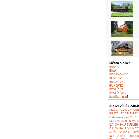
Města a obce
BAŠKA
BÍLÁ
BOCANOVICE
BORDOVICE
BRUZOVICE
BUKOVEC
BYSTŘICE
BYSTŘIČKA
[
]
Další... (118)
Stravování a zába
PIZZERIE AL CAPONE
RESTAURACE TATRA 
Café restaurant "U Zvo
SCHLATTAUEROVA K
ČAJOVNA U PŮLMĚSÍ
ČAJOVNA U SLUNC
ROŽNOVSKÁ LIDOVÁ 
KOLIBA KORDULKA 