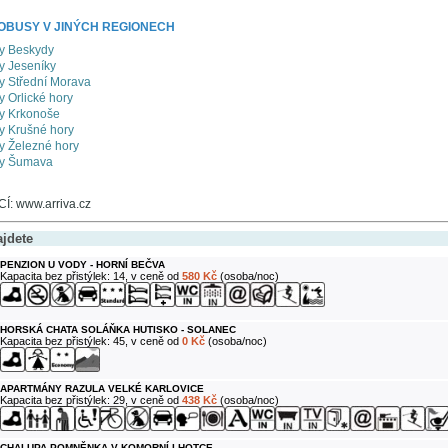
OBUSY V JINÝCH REGIONECH
sy Beskydy
y Jeseníky
sy Střední Morava
y Orlické hory
sy Krkonoše
sy Krušné hory
sy Železné hory
sy Šumava
: www.arriva.cz
ajdete
PENZION U VODY - HORNÍ BEČVA
Kapacita bez přistýlek: 14, v ceně od
580 Kč
(osoba/noc)
HORSKÁ CHATA SOLÁŇKA HUTISKO - SOLANEC
Kapacita bez přistýlek: 45, v ceně od
0 Kč
(osoba/noc)
APARTMÁNY RAZULA VELKÉ KARLOVICE
Kapacita bez přistýlek: 29, v ceně od
438 Kč
(osoba/noc)
CHALUPA POMNĚNKA V KOMORNÍ LHOTCE