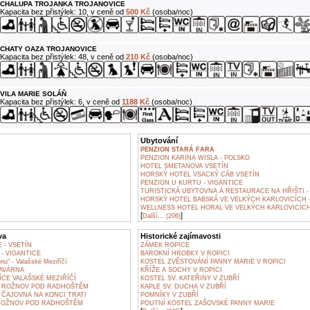
CHALUPA TROJANKA TROJANOVICE
Kapacita bez přistýlek: 10, v ceně od
500 Kč
(osoba/noc)
CHATY OAZA TROJANOVICE
Kapacita bez přistýlek: 48, v ceně od
210 Kč
(osoba/noc)
VILA MARIE SOLÁŇ
Kapacita bez přistýlek: 6, v ceně od
1188 Kč
(osoba/noc)
Ubytování
PENZION STARÁ FARA
PENZION KARINA WISLA - POLSKO
HOTEL SMETANOVA VSETÍN
HORSKÝ HOTEL VSACKÝ CÁB VSETÍN
PENZION U KURTU - VIGANTICE
TURISTICKÁ UBYTOVNA A RESTAURACE NA HŘIŠTI -
HORSKÝ HOTEL BABSKÁ VE VELKÝCH KARLOVICÍCH 
WELLNESS HOTEL HORAL VE VELKÝCH KARLOVICÍC
[
]
Další... (206)
va
Historické zajímavosti
 - VSETÍN
ZÁMEK ROPICE
- VIGANTICE
BAROKNÍ HROBKY V ROPICI
nu" - Valašské Meziříčí
KOSTEL ZVĚSTOVÁNÍ PANNY MARIE V ROPICI
AVÁRNA
KŘÍŽE A SOCHY V ROPICI
CE VALAŠSKÉ MEZIŘÍČÍ
KOSTEL SV. KATEŘINY V ZUBŘÍ
E ROŽNOV POD RADHOŠTĚM
KAPLE SV. DUCHA V ZUBŘÍ
ČAJOVNA NA KONCI TRATI
POMNÍKY V ZUBŘÍ
ROŽNOV POD RADHOŠTĚM
POUTNÍ KOSTEL ZAŠOVSKÉ PANNY MARIE