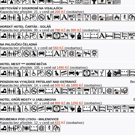
UBYTOVÁNÍ V SOUKROMÍ NA VISALAJÍCH
Kapacita bez přistýlek: 21, v ceně od
200 Kč
(osoba/noc)
HORSKÝ HOTEL ČARTÁK - SOLÁŇ
Kapacita bez přistýlek: 80, v ceně od
790 Kč
do
990 Kč
(osoba/noc)
NA PALOUČKU ČELADNÁ
Kapacita bez přistýlek: 4, v ceně od
550 Kč
(osoba/noc)
HOTEL MESIT *** HORNÍ BEČVA
Kapacita bez přistýlek: 105, v ceně od
1490 Kč
(osoba/noc)
Bes
PENZION NA VYHLÍDCE FRÝDLANT NAD OSTRAVICÍ
Kapacita bez přistýlek: 14, v ceně od
600 Kč
do
1800 Kč
(osoba/noc)
B
HOTEL GRŮŇ MOSTY U JABLUNKOVA
Kapacita bez přistýlek: 47, v ceně od
800 Kč
do
1250 Kč
(osoba/noc)
ROUBENKA POD LYSOU - MALENOVICE
Kapacita bez přistýlek: 12, v ceně od
833 Kč
(osoba/noc)