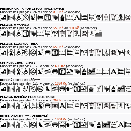
PENSION CHATA POD LYSOU - MALENOVICE
Kapacita bez přistýlek: 24, v ceně od
810 Kč
(osoba/noc)
PENZION U VAŇASŮ
Kapacita bez přistýlek: 24, v ceně od
550 Kč
do
800 Kč
(osoba/noc)
PENZION LEDOVEC - BÍLÁ
Kapacita bez přistýlek: 24, v ceně od
650 Kč
(osoba/noc)
SKI PARK GRUŇ - CHATY
Kapacita bez přistýlek: 166, v ceně od
630 Kč
(osoba/noc)
HORSKÝ HOTEL SOLÁŇ ****
Kapacita bez přistýlek: 125, v ceně od
1350 Kč
(osoba/noc)
PENZION BABIČKA POD PUSTEVNAMI
Kapacita bez přistýlek: 18, v ceně od
257 Kč
(osoba/noc)
HOTEL VITALITY **** - VENDRYNĚ
Kapacita bez přistýlek: 136, v ceně od
1800 Kč
(osoba/noc)