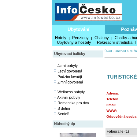
Ubytování
Poznáv
Hotely
Penziony
Chalupy
Chatky a bu
|
|
|
Ubytovny a hostely
Rekreační střediska
|
|
|
Úvod
-
Obchod a služb
Ubytovací balíčky
Jarní pobyty
Letní dovolená
TURISTICK
Podzim levněji
Zimní dovolená
Wellness pobyty
Adresa:
Aktivní pobyty
Telefon:
Romantika pro dva
Email:
S dětmi
WWW:
Senioři
Odpovědná osoba
Náhodný tip
Fotografie (1)