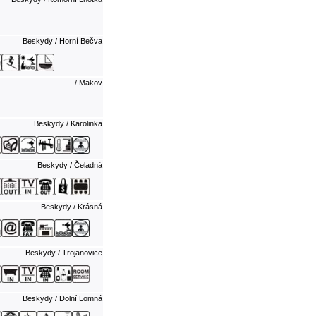
Beskydy / Horní Bečva
/ Makov
Beskydy / Karolinka
Beskydy / Čeladná
Beskydy / Krásná
Beskydy / Trojanovice
Beskydy / Dolní Lomná