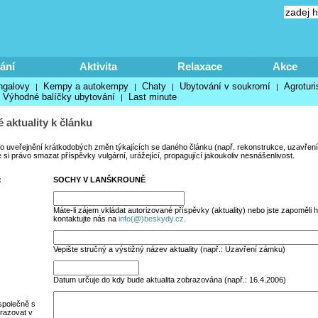
ání
Aktivita
Relaxace
Akce
ngalovy
Kempy a autokempy
Chaty
Ubytování v soukromí
Agroturi
|
|
|
|
Výhodné balíčky ubytování
Last minute
|
 aktuality k článku
no uveřejnění krátkodobých změn týkajících se daného článku (např. rekonstrukce, uzavření
si právo smazat příspěvky vulgární, urážející, propagující jakoukoliv nesnášenlivost.
:
SOCHY V LANŠKROUNĚ
Máte-li zájem vkládat autorizované příspěvky (aktuality) nebo jste zapoměli h
kontaktujte nás na
info(@)beskydy.cz
.
Vepište stručný a výstižný název aktuality (např.: Uzavření zámku)
Datum určuje do kdy bude aktualita zobrazována (např.: 16.4.2006)
společně s
razovat v