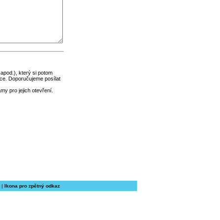
 apod.), který si potom
ce. Doporučujeme posílat
y pro jejich otevření.
|
Ikona pro zpětný odkaz