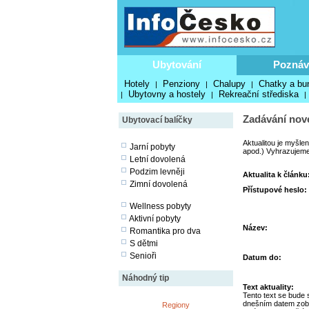
Ubytování
Poznáv
Hotely
Penziony
Chalupy
Chatky a bu
|
|
|
Ubytovny a hostely
Rekreační střediska
|
|
|
Zadávání nové
Ubytovací balíčky
Aktualitou je myšle
Jarní pobyty
apod.) Vyhrazujeme 
Letní dovolená
Podzim levněji
Aktualita k článku
Zimní dovolená
Přístupové heslo:
Wellness pobyty
Aktivní pobyty
Název:
Romantika pro dva
S dětmi
Senioři
Datum do:
Náhodný tip
Text aktuality:
Tento text se bude 
dnešním datem zob
Regiony