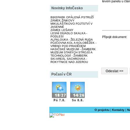
levém panelu u člán
Novinky InfoČesko
BIKEPARK OPÁLENÁ PSTRUŽÍ
ZÁMEK ŽINKOVY
MIKULÁŠTÍKOVO FOJTSTVÍ V
JASENNÉ
ZÁMEK LEŠANY
LESNÍ DIVADLO SKALKA -
PODLESÍ
Připojit dokument:
ALPALOUKA - ŽELEZNÁ RUDA
PŮJČOVNA KOL A KOLOBĚŽEK -
VRBNO POD PRADĚDEM
HASIČSKÉ MUZEUM - ŽAMBERK
MUZEUM STARÝCH STROJŮ A
TECHNOLOGIÍ - ŽAMBERK
SKI AREÁL SACHROVKA -
ROKYTNICE NAD JIZEROU
Počasí v ČR
O projektu
|
Kontakty
|
N