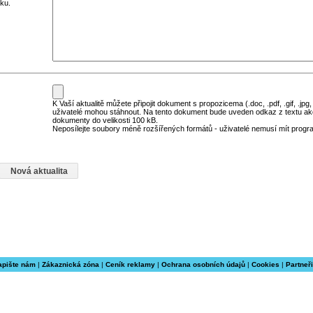
ku.
K Vaší aktualitě můžete připojit dokument s propozicema (.doc, .pdf, .gif, .jpg,
uživatelé mohou stáhnout. Na tento dokument bude uveden odkaz z textu ak
dokumenty do velikosti 100 kB.
Neposílejte soubory méně rozšířených formátů - uživatelé nemusí mít program
apište nám
|
Zákaznická zóna
|
Ceník reklamy
|
Ochrana osobních údajů
|
Cookies
|
Partneři