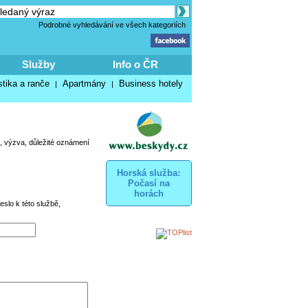
Podrobné vyhledávání ve všech kategoriích
Služby
Info o ČR
stika a ranče
Apartmány
Business hotely
|
|
, výzva, důležité oznámení
Horská služba:
Počasí na
horách
eslo k této službě,