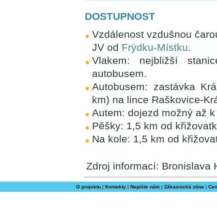
DOSTUPNOST
Vzdálenost vzdušnou čarou
JV od
Frýdku-Místku
.
Vlakem: nejbližší stan
autobusem.
Autobusem: zastávka Krás
km) na lince Raškovice-Kr
Autem: dojezd možný až k 
Pěšky: 1,5 km od křižovatky
Na kole: 1,5 km od křižova
Zdroj informací: Bronislava
O projektu
|
Kontakty
|
Napište nám
|
Zákaznická zóna
|
Cen