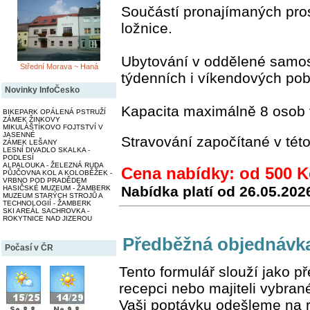
Součástí pronajímaných pros
ložnice.
Ubytování v oddělené samos
Střední Morava ~ Haná
týdenních i víkendových pob
Novinky InfoČesko
Kapacita maximálně 8 osob 
BIKEPARK OPÁLENÁ PSTRUŽÍ
ZÁMEK ŽINKOVY
MIKULÁŠTÍKOVO FOJTSTVÍ V
JASENNÉ
Stravování započítané v tét
ZÁMEK LEŠANY
LESNÍ DIVADLO SKALKA -
PODLESÍ
ALPALOUKA - ŽELEZNÁ RUDA
Cena nabídky: od 500 
PŮJČOVNA KOL A KOLOBĚŽEK -
VRBNO POD PRADĚDEM
Nabídka platí od
26.05.202
HASIČSKÉ MUZEUM - ŽAMBERK
MUZEUM STARÝCH STROJŮ A
TECHNOLOGIÍ - ŽAMBERK
SKI AREÁL SACHROVKA -
ROKYTNICE NAD JIZEROU
Předběžná objednávk
Počasí v ČR
Tento formulář slouží jako 
recepci nebo majiteli vybran
Vaši poptávku odešleme na r