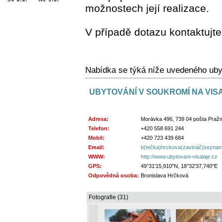
možnostech její realizace.
V případě dotazu kontaktujte
Nabídka se týká níže uvedeného uby
UBYTOVÁNÍ V SOUKROMÍ NA VIS
Adresa:
Morávka 496, 739 04 pošta Praž
Telefon:
+420 558 691 244
Mobil:
+420 723 439 684
Email:
b(tečka)hrckova(zavináč)seznam
WWW:
http://www.ubytovani-visalaje.cz
GPS:
49°31'15,910"N, 18°32'37,740"E
Odpovědná osoba:
Bronislava Hrčková
Fotografie (31)