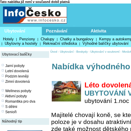
Tato nabídka již není v současné době platná
Ubytování
Poznávání
Aktivita
Hotely
Penziony
Chalupy
Chatky a bungalovy
Kempy a autokem
|
|
|
|
Ubytovny a hostely
Rekreační střediska
Výhodné balíčky ubytování
|
|
|
Úvod
-
Ubytování
-
Beskydy
-
Ubytování v soukromí
-
Moráv
Ubytovací balíčky
Nabídka výhodného
Jarní pobyty
Letní dovolená
Podzim levněji
Zimní dovolená
Léto dovolená
Wellness pobyty
UBYTOVÁNÍ 
Aktivní pobyty
ubytování 1.noc 
Romantika pro dva
S dětmi
Senioři
Majitelé chovají koně, se kt
poloze je v dosahu atraktivn
Náhodný tip
zde také možnost dětského 