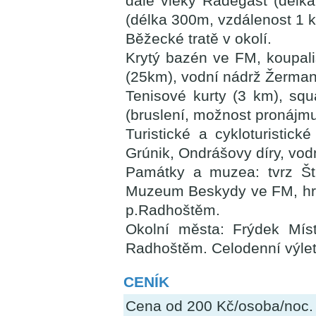
dále vleky Radegast (délka
(délka 300m, vzdálenost 1 
Běžecké tratě v okolí.
Krytý bazén ve FM, koupali
(25km), vodní nádrž Žerman
Tenisové kurty (3 km), sq
(bruslení, možnost pronájmu
Turistické a cykloturistic
Grúnik, Ondrášovy díry, vod
Památky a muzea: tvrz Št
Muzeum Beskydy ve FM, hr
p.Radhoštěm.
Okolní města: Frýdek Míst
Radhoštěm. Celodenní výlet
CENÍK
Cena od 200 Kč/osoba/noc.