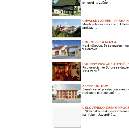
lomenicí na zděné ...
CHVALSKÝ ZÁMEK - PRAHA 
Malebná budova v zázemí Chvalsk
projekty ...
DOBROVICKÁ MUZEA
Není náhodou, že se muzeum cukro
v Dobrovici ...
RODINNÝ PIVOVAR U RYBIČE
Pivovarnictví ve Stříbře se datuje
1451 vzniká ...
ZÁMEK OSTROV
Zámek vznikl přestavbou starší
rezidence na renesanční ...
I. SLOVENSKO-ČESKÉ INFO
I. Slovensko-české infocentrum 
na hřebení Javorníků ...