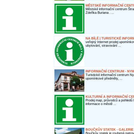
MĚSTSKÉ INFORMAČNÍ CEN
Městské informační centrum Štr
Zdeňka Buriana . ...
NA BÍLÉ | TURISTICKÉ INFO
veřejný Internet prodej upomín
ubytování, stravování ...
INFORMAČNÍ CENTRUM - NY
Turistické informační centrum Ny
upomínkové předměty, ...
KULTURNÍ A INFORMAČNÍ CE
Prodej map, průvodců a pohledů D
informace o městě ...
BOUČKŮV STATEK - GALERIE
Boučkův statek je roubená patro