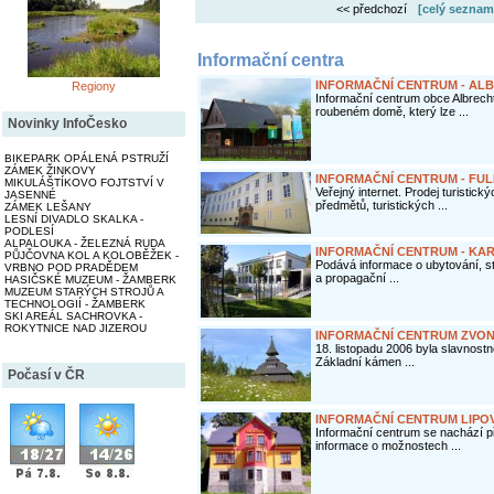
<< předchozí
[celý seznam
Informační centra
INFORMAČNÍ CENTRUM - AL
Regiony
Informační centrum obce Albrec
roubeném domě, který lze ...
Novinky InfoČesko
BIKEPARK OPÁLENÁ PSTRUŽÍ
ZÁMEK ŽINKOVY
INFORMAČNÍ CENTRUM - FU
MIKULÁŠTÍKOVO FOJTSTVÍ V
Veřejný internet. Prodej turistic
JASENNÉ
předmětů, turistických ...
ZÁMEK LEŠANY
LESNÍ DIVADLO SKALKA -
PODLESÍ
ALPALOUKA - ŽELEZNÁ RUDA
INFORMAČNÍ CENTRUM - KA
PŮJČOVNA KOL A KOLOBĚŽEK -
Podává informace o ubytování, st
VRBNO POD PRADĚDEM
a propagační ...
HASIČSKÉ MUZEUM - ŽAMBERK
MUZEUM STARÝCH STROJŮ A
TECHNOLOGIÍ - ŽAMBERK
SKI AREÁL SACHROVKA -
ROKYTNICE NAD JIZEROU
INFORMAČNÍ CENTRUM ZVON
18. listopadu 2006 byla slavnost
Základní kámen ...
Počasí v ČR
INFORMAČNÍ CENTRUM LIPO
Informační centrum se nachází př
informace o možnostech ...