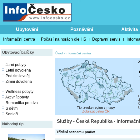
Ubytování
Poznávání
Aktivita
Informační centra
Počasí na horách dle HS
Dopravní servis
Inform
|
|
|
Ubytovací balíčky
Úvod
-
Informační centra
Z
Jarní pobyty
Letní dovolená
Podzim levněji
Zimní dovolená
Wellness pobyty
P
Aktivní pobyty
J
Romantika pro dva
Č
L
Tip: zvolte region z mapy
S dětmi
Zobrazit celou ČR
Senioři
Služby - Česká Republika - Informační
Náhodný tip
Třídění seznamu podle: