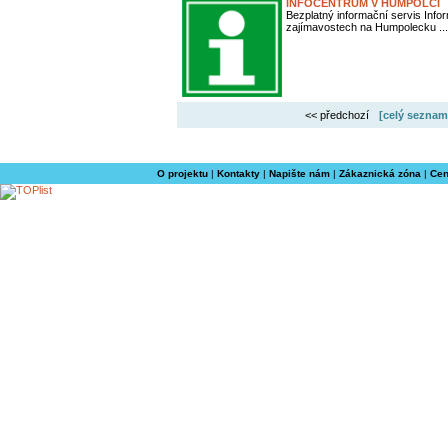
INFOCENTRUM V HUMPOLCI
Bezplatný informační servis Info
zajímavostech na Humpolecku ...
<< předchozí
[celý seznam
O projektu
|
Kontakty
|
Napište nám
|
Zákaznická zóna
|
Cen