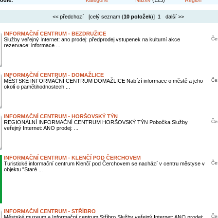
odle:
Kategorie
Název
(123)
Region
<< předchozí
[celý seznam (
10 položek
)] 1
další >>
INFORMAČNÍ CENTRUM - BEZDRUŽICE
Čes
Služby veřejný Internet: ano prodej: předprodej vstupenek na kulturní akce
rezervace: informace ...
INFORMAČNÍ CENTRUM - DOMAŽLICE
Čes
MĚSTSKÉ INFORMAČNÍ CENTRUM DOMAŽLICE Nabízí informace o městě a jeho
okolí o pamětihodnostech ...
INFORMAČNÍ CENTRUM - HORŠOVSKÝ TÝN
Čes
REGIONÁLNÍ INFORMAČNÍ CENTRUM HORŠOVSKÝ TÝN Pobočka Služby
veřejný Internet: ANO prodej: ...
INFORMAČNÍ CENTRUM - KLENČÍ POD ČERCHOVEM
Čes
Turistické informační centrum Klenčí pod Čerchovem se nachází v centru městyse v
objektu "Staré ...
INFORMAČNÍ CENTRUM - STŘÍBRO
Čes
Městské muzeum a Informační centrum Stříbro Služby veřejný Internet: ANO prodej: