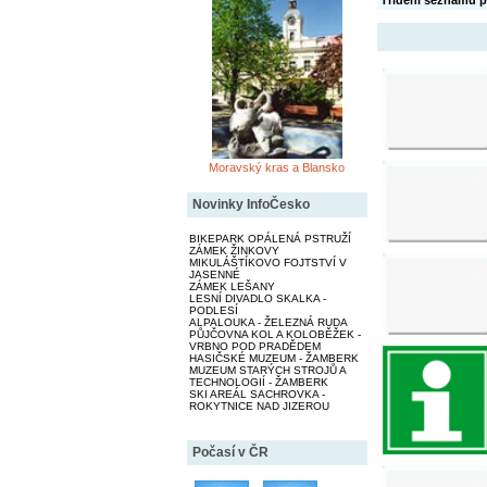
Třídění seznamu p
Moravský kras a Blansko
Novinky InfoČesko
BIKEPARK OPÁLENÁ PSTRUŽÍ
ZÁMEK ŽINKOVY
MIKULÁŠTÍKOVO FOJTSTVÍ V
JASENNÉ
ZÁMEK LEŠANY
LESNÍ DIVADLO SKALKA -
PODLESÍ
ALPALOUKA - ŽELEZNÁ RUDA
PŮJČOVNA KOL A KOLOBĚŽEK -
VRBNO POD PRADĚDEM
HASIČSKÉ MUZEUM - ŽAMBERK
MUZEUM STARÝCH STROJŮ A
TECHNOLOGIÍ - ŽAMBERK
SKI AREÁL SACHROVKA -
ROKYTNICE NAD JIZEROU
Počasí v ČR