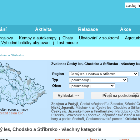
ání
Aktivita
Relaxace
Akce
ngalovy
Kempy a autokempy
Chaty
Ubytování v soukromí
Agroturi
|
|
|
|
Výhodné balíčky ubytování
Last minute
|
dsko a Stříbrsko
Zvoleno: Český les, Chodsko a Stříbrsko - všechny ka
Region
Typ
Obec
Znojmo a Podyjí
,
České středohoří a Žatecko
,
Střední Č
Nízký Jeseník
,
Máchův kraj
,
Český les, Chodsko a Stříbr
volte region z mapy
Český ráj
,
Jizerské hory a Frýdlantsko
,
Pardubicko, Chr
brazit celou ČR
Písecko, Strakonice a Táborsko
,
Západočeské lázně a Kr
hory a podkrušnohoří
,
Českomoravské pomezí
,
Orlické 
ý les, Chodsko a Stříbrsko - všechny kategorie