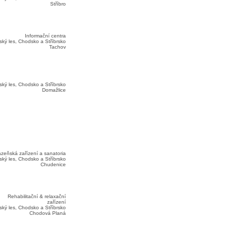
Stříbro
Informační centra
ký les, Chodsko a Stříbrsko
Tachov
ký les, Chodsko a Stříbrsko
Domažlice
zeňská zařízení a sanatoria
ký les, Chodsko a Stříbrsko
Chudenice
Rehabilitační & relaxační
zařízení
ký les, Chodsko a Stříbrsko
Chodová Planá