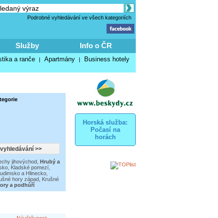
Podrobné vyhledávání ve všech kategoriích
Služby
Info o ČR
stika a ranče
Apartmány
Business hotely
|
|
tegorie
Horská služba:
Počasí na
horách
echy jihovýchod
,
Hrubý a
sko
,
Kladské pomezí
,
udimsko a Hlinecko
,
ušné hory západ
,
Krušné
hory a podhůří