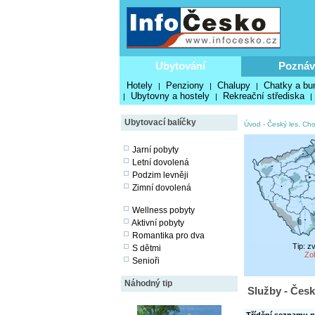
Ubytování
Poznáv
Hotely
Penziony
Chalupy
Chatky a bu
|
|
|
Ubytovny a hostely
Rekreační střediska
|
|
|
Ubytovací balíčky
Úvod
-
Český les, Cho
Jarní pobyty
Letní dovolená
Podzim levněji
Zimní dovolená
Wellness pobyty
Aktivní pobyty
Romantika pro dva
Tip: z
S dětmi
Zo
Senioři
Náhodný tip
Služby - Česk