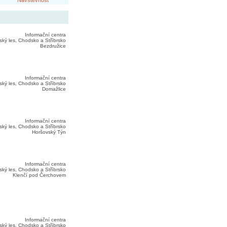
Návštěvnost
Informační centra
ký les, Chodsko a Stříbrsko
Bezdružice
Informační centra
ký les, Chodsko a Stříbrsko
Domažlice
Informační centra
ký les, Chodsko a Stříbrsko
Horšovský Týn
Informační centra
ký les, Chodsko a Stříbrsko
Klenčí pod Čerchovem
Informační centra
ký les, Chodsko a Stříbrsko