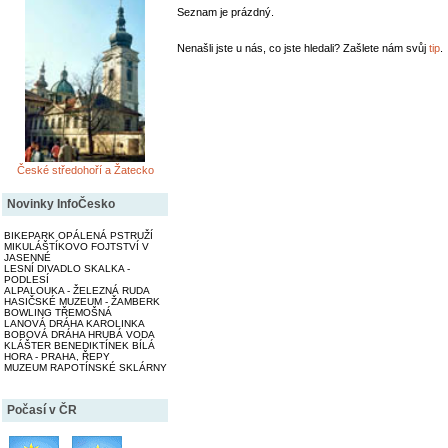
Seznam je prázdný.
Nenašli jste u nás, co jste hledali? Zašlete nám svůj
tip
.
České středohoří a Žatecko
Novinky InfoČesko
BIKEPARK OPÁLENÁ PSTRUŽÍ
MIKULÁŠTÍKOVO FOJTSTVÍ V
JASENNÉ
LESNÍ DIVADLO SKALKA -
PODLESÍ
ALPALOUKA - ŽELEZNÁ RUDA
HASIČSKÉ MUZEUM - ŽAMBERK
BOWLING TŘEMOŠNÁ
LANOVÁ DRÁHA KAROLINKA
BOBOVÁ DRÁHA HRUBÁ VODA
KLÁŠTER BENEDIKTÍNEK BÍLÁ
HORA - PRAHA, ŘEPY
MUZEUM RAPOTÍNSKÉ SKLÁRNY
Počasí v ČR