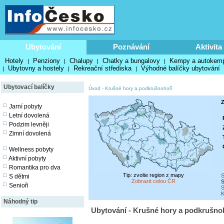
Ubytování
Poznávání
Aktivita
Hotely
Penziony
Chalupy
Chatky a bungalovy
Kempy a autokem
|
|
|
|
Ubytovny a hostely
Rekreační střediska
Výhodné balíčky ubytování
|
|
|
Ubytovací balíčky
Úvod
-
Krušné hory a podkrušnohoří
Z
Jarní pobyty
Letní dovolená
Podzim levněji
Zimní dovolená
Wellness pobyty
Aktivní pobyty
Romantika pro dva
Tip: zvolte region z mapy
S
S dětmi
Zobrazit celou ČR
S
Senioři
S
K
Náhodný tip
Ubytování - Krušné hory a podkrušnoh