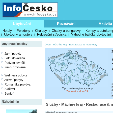
Ubytování
Poznávání
Aktivita
Hotely
Penziony
Chalupy
Chatky a bungalovy
Kempy a autokem
|
|
|
|
Ubytovny a hostely
Rekreační střediska
Výhodné balíčky ubytování
|
|
|
Ubytovací balíčky
Úvod
-
Máchův kraj
-
Restaurace & motoresty
Z
Jarní pobyty
Letní dovolená
Podzim levněji
Zimní dovolená
Wellness pobyty
Aktivní pobyty
S
Romantika pro dva
z
Tip: zvolte region z mapy
S dětmi
a
Zobrazit celou ČR
P
Senioři
h
Náhodný tip
Služby - Máchův kraj - Restaurace & 