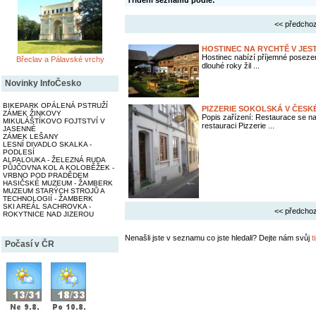
Třídění seznamu podle:
<< předchoz
HOSTINEC NA RYCHTĚ V JES
Hostinec nabízí příjemné posezen
Břeclav a Pálavské vrchy
dlouhé roky žil ...
Novinky InfoČesko
BIKEPARK OPÁLENÁ PSTRUŽÍ
PIZZERIE SOKOLSKÁ V ČESKÉ
ZÁMEK ŽINKOVY
Popis zařízení: Restaurace se na
MIKULÁŠTÍKOVO FOJTSTVÍ V
restauraci Pizzerie ...
JASENNÉ
ZÁMEK LEŠANY
LESNÍ DIVADLO SKALKA -
PODLESÍ
ALPALOUKA - ŽELEZNÁ RUDA
PŮJČOVNA KOL A KOLOBĚŽEK -
VRBNO POD PRADĚDEM
HASIČSKÉ MUZEUM - ŽAMBERK
MUZEUM STARÝCH STROJŮ A
TECHNOLOGIÍ - ŽAMBERK
SKI AREÁL SACHROVKA -
<< předchoz
ROKYTNICE NAD JIZEROU
Nenašli jste v seznamu co jste hledali? Dejte nám svůj
t
Počasí v ČR