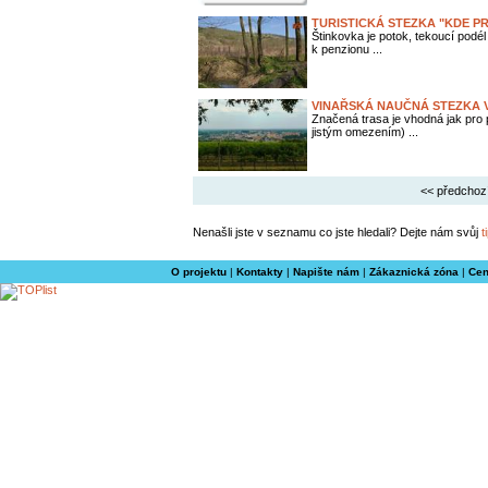
TURISTICKÁ STEZKA "KDE P
Štinkovka je potok, tekoucí podél
k penzionu ...
VINAŘSKÁ NAUČNÁ STEZKA 
Značená trasa je vhodná jak pro p
jistým omezením) ...
<< předchoz
Nenašli jste v seznamu co jste hledali? Dejte nám svůj
t
O projektu
|
Kontakty
|
Napište nám
|
Zákaznická zóna
|
Cen