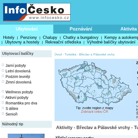
Ubytování
Poznávání
Aktivita
Hotely
Penziony
Chalupy
Chatky a bungalovy
Kempy a autokem
|
|
|
|
Ubytovny a hostely
Rekreační střediska
Výhodné balíčky ubytování
|
|
|
Ubytovací balíčky
Úvod
-
Turistika
-
Břeclav a Pálavské vrchy
Z
Jarní pobyty
Letní dovolená
Podzim levněji
Zimní dovolená
Wellness pobyty
Aktivní pobyty
P
Romantika pro dva
s
Tip: zvolte region z mapy
S dětmi
H
Zobrazit celou ČR
Senioři
K
Náhodný tip
Aktivity - Břeclav a Pálavské vrchy - T