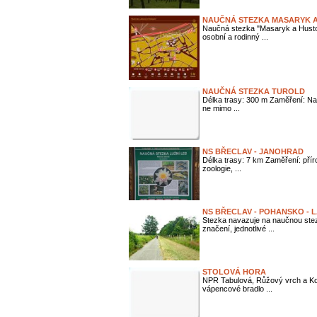
NAUČNÁ STEZKA MASARYK 
Naučná stezka "Masaryk a Hustop
osobní a rodinný ...
NAUČNÁ STEZKA TUROLD
Délka trasy: 300 m Zaměření: Na
ne mimo ...
NS BŘECLAV - JANOHRAD
Délka trasy: 7 km Zaměření: přírod
zoologie, ...
NS BŘECLAV - POHANSKO - 
Stezka navazuje na naučnou stezk
značení, jednotlivé ...
STOLOVÁ HORA
NPR Tabulová, Růžový vrch a Koč
vápencové bradlo ...