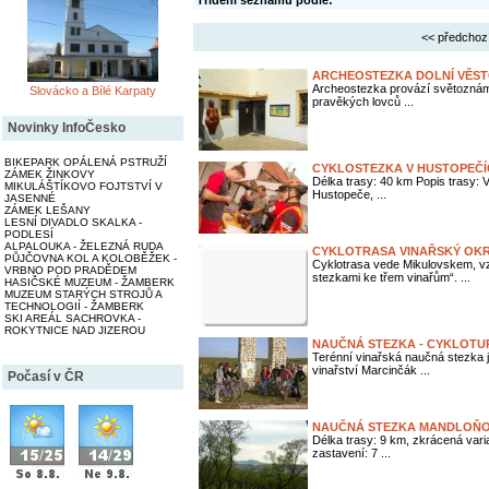
Třídění seznamu podle:
<< předchoz
ARCHEOSTEZKA DOLNÍ VĚST
Archeostezka provází světoznámou
Slovácko a Bílé Karpaty
pravěkých lovců ...
Novinky InfoČesko
BIKEPARK OPÁLENÁ PSTRUŽÍ
CYKLOSTEZKA V HUSTOPEČÍ
ZÁMEK ŽINKOVY
Délka trasy: 40 km Popis trasy:
MIKULÁŠTÍKOVO FOJTSTVÍ V
Hustopeče, ...
JASENNÉ
ZÁMEK LEŠANY
LESNÍ DIVADLO SKALKA -
PODLESÍ
ALPALOUKA - ŽELEZNÁ RUDA
CYKLOTRASA VINAŘSKÝ OK
PŮJČOVNA KOL A KOLOBĚŽEK -
Cyklotrasa vede Mikulovskem, vz
VRBNO POD PRADĚDEM
stezkami ke třem vinařům“. ...
HASIČSKÉ MUZEUM - ŽAMBERK
MUZEUM STARÝCH STROJŮ A
TECHNOLOGIÍ - ŽAMBERK
SKI AREÁL SACHROVKA -
ROKYTNICE NAD JIZEROU
NAUČNÁ STEZKA - CYKLOTU
Terénní vinařská naučná stezka j
vinařství Marcinčák ...
Počasí v ČR
NAUČNÁ STEZKA MANDLOŇO
Délka trasy: 9 km, zkrácená var
zastavení: 7 ...