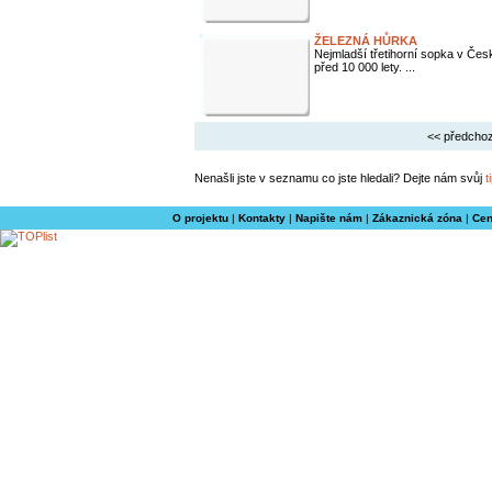
ŽELEZNÁ HŮRKA
Nejmladší třetihorní sopka v Čes
před 10 000 lety. ...
<< předchoz
Nenašli jste v seznamu co jste hledali? Dejte nám svůj
t
O projektu
|
Kontakty
|
Napište nám
|
Zákaznická zóna
|
Cen