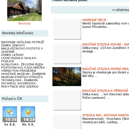
Třídění seznamu podle:
<< předchoz
HAVRANÍ VRCH
Beskydy
Menší částečně zalesněný vrch u
území Přírodního ...
Novinky InfoČesko
BIKEPARK OPÁLENÁ PSTRUŽÍ
NAUČNÁ STEZKA DOUBÍ - SV
ZÁMEK ŽINKOVY
Délka trasy: 13,5 km Zaměření: hist
MIKULÁŠTÍKOVO FOJTSTVÍ V
ekologii ...
JASENNÉ
ZÁMEK LEŠANY
LESNÍ DIVADLO SKALKA -
PODLESÍ
ALPALOUKA - ŽELEZNÁ RUDA
PŮJČOVNA KOL A KOLOBĚŽEK -
NÁUČNÁ STEZKA HORNÍ HRA
VRBNO POD PRADĚDEM
Stezka je vhodná jak pro školní v
HASIČSKÉ MUZEUM - ŽAMBERK
lidé díky ...
MUZEUM STARÝCH STROJŮ A
TECHNOLOGIÍ - ŽAMBERK
SKI AREÁL SACHROVKA -
ROKYTNICE NAD JIZEROU
NAUČNÁ STEZKA K PŘÍRODĚ
Délka trasy: ... km Otevírací dob
Počet zastavení: ...
Počasí v ČR
STEZKA ING. ANTONA HARTA
Mammersreuth - Hrozňatov (3km 
vhodná pro pěší, cyklisty, ...