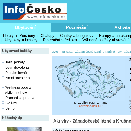
Ubytování
Poznávání
Aktivita
Hotely
Penziony
Chalupy
Chatky a bungalovy
Kempy a autokem
|
|
|
|
Ubytovny a hostely
Rekreační střediska
Výhodné balíčky ubytování
|
|
|
Ubytovací balíčky
Úvod
-
Turistika
-
Západočeské lázně a Krušné hory - záp
Z
Jarní pobyty
Letní dovolená
Podzim levněji
Zimní dovolená
Wellness pobyty
Aktivní pobyty
P
Romantika pro dva
s
Tip: zvolte region z mapy
S dětmi
O
Zobrazit celou ČR
Č
Senioři
v
Náhodný tip
Aktivity - Západočeské lázně a Krušné 