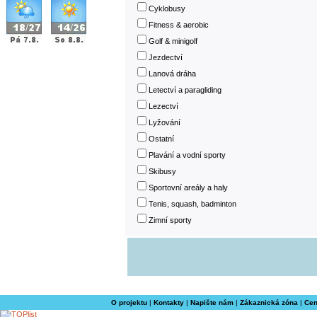
Cyklobusy
Fitness & aerobic
Golf & minigolf
Jezdectví
Lanová dráha
Letectví a paragliding
Lezectví
Lyžování
Ostatní
Plavání a vodní sporty
Skibusy
Sportovní areály a haly
Tenis, squash, badminton
Zimní sporty
O projektu
|
Kontakty
|
Napište nám
|
Zákaznická zóna
|
Cen