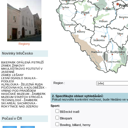
Regiony
Novinky InfoČesko
BIKEPARK OPÁLENÁ PSTRUŽÍ
ZÁMEK ŽINKOVY
MIKULÁŠTÍKOVO FOJTSTVÍ V
JASENNÉ
ZÁMEK LEŠANY
LESNÍ DIVADLO SKALKA -
PODLESÍ
Region :
ALPALOUKA - ŽELEZNÁ RUDA
PŮJČOVNA KOL A KOLOBĚŽEK -
VRBNO POD PRADĚDEM
HASIČSKÉ MUZEUM - ŽAMBERK
2. Specifikujte oblast vyhledávání:
MUZEUM STARÝCH STROJŮ A
Pokud nezvolíte konkrétní možnost, bude hledáno ve v
TECHNOLOGIÍ - ŽAMBERK
SKI AREÁL SACHROVKA -
Sport:
ROKYTNICE NAD JIZEROU
Běžecké tratě
Bikepark
Počasí v ČR
Bowling, billiard, herny