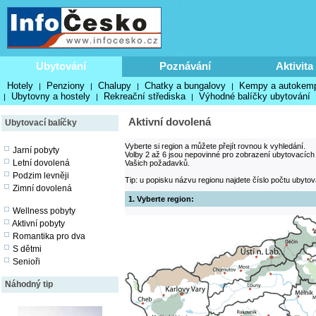
Ubytování
Poznávání
Aktivita
Hotely
Penziony
Chalupy
Chatky a bungalovy
Kempy a autokem
|
|
|
|
Ubytovny a hostely
Rekreační střediska
Výhodné balíčky ubytování
|
|
|
Aktivní dovolená
Ubytovací balíčky
Vyberte si region a můžete přejít rovnou k vyhledání.
Jarní pobyty
Volby 2 až 6 jsou nepovinné pro zobrazení ubytovacích
Letní dovolená
Vašich požadavků.
Podzim levněji
Tip: u popisku názvu regionu najdete číslo počtu ubytov
Zimní dovolená
1. Vyberte region:
Wellness pobyty
Aktivní pobyty
Romantika pro dva
S dětmi
Senioři
Náhodný tip