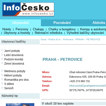
Ubytování
Poznávání
Aktivita
Hotely
Penziony
Chalupy
Chatky a bungalovy
Kempy a autokem
|
|
|
|
Ubytovny a hostely
Rekreační střediska
Výhodné balíčky ubytování
|
|
|
Úvod
-
Praha hl.m.
-
Petrovice
-
PRAHA – PETROVICE
Ubytovací balíčky
Jarní pobyty
Letní dovolená
PRAHA – PETROVICE
Podzim levněji
Zimní dovolená
Wellness pobyty
Místo:
Úřad městské části Praha-Petr
Aktivní pobyty
Adresa:
Edisonova 429, 109 00 Praha 1
Romantika pro dva
Telefon:
+420 274 860 731
S dětmi
Email:
info(zavináč)prahapetrovice(te
Senioři
GPS:
50°2'9,763"N, 14°33'28,654"E
Náhodný tip
V okolí 10 km najdete