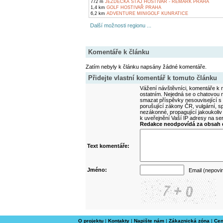
772 m
JEZDECKÁ STÁJ HOSTIVAŘ - REMARK PRAHA
1,4 km
GOLF HOSTIVAŘ PRAHA
6,2 km
ADVENTURE MINIGOLF KUNRATICE
Další možnosti regionu ...
Komentáře k článku
Zatím nebyly k článku napsány žádné komentáře.
Přidejte vlastní komentář k tomuto článku
Vážení návštěvníci, komentáře k m
ostatním. Nejedná se o chatovou m
smazat příspěvky nesouvisející s
porušující zákony ČR, vulgární, sp
nezákonné, propagující jakoukoliv
k uveřejnění Vaší IP adresy na s
Redakce neodpovídá za obsah d
Text komentáře:
Jméno:
Email (nepovi
O projektu
|
Kontakty
|
Napište nám
|
Zákaznická zóna
|
Cen