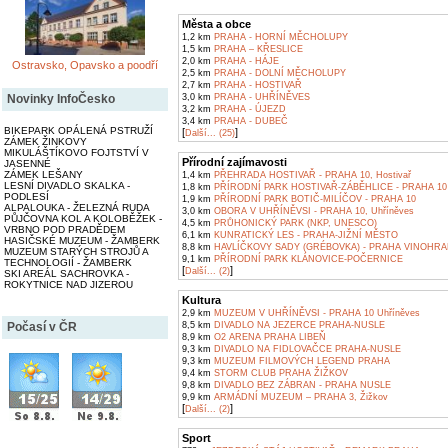
Města a obce
1,2 km
PRAHA - HORNÍ MĚCHOLUPY
1,5 km
PRAHA – KŘESLICE
2,0 km
PRAHA - HÁJE
Ostravsko, Opavsko a poodří
2,5 km
PRAHA - DOLNÍ MĚCHOLUPY
2,7 km
PRAHA - HOSTIVAŘ
Novinky InfoČesko
3,0 km
PRAHA - UHŘÍNĚVES
3,2 km
PRAHA - ÚJEZD
3,4 km
PRAHA - DUBEČ
BIKEPARK OPÁLENÁ PSTRUŽÍ
[
]
Další... (25)
ZÁMEK ŽINKOVY
MIKULÁŠTÍKOVO FOJTSTVÍ V
Přírodní zajímavosti
JASENNÉ
ZÁMEK LEŠANY
1,4 km
PŘEHRADA HOSTIVAŘ - PRAHA 10, Hostivař
LESNÍ DIVADLO SKALKA -
1,8 km
PŘÍRODNÍ PARK HOSTIVAŘ-ZÁBĚHLICE - PRAHA 10
PODLESÍ
1,9 km
PŘÍRODNÍ PARK BOTIČ-MILÍČOV - PRAHA 10
ALPALOUKA - ŽELEZNÁ RUDA
3,0 km
OBORA V UHŘÍNĚVSI - PRAHA 10, Uhříněves
PŮJČOVNA KOL A KOLOBĚŽEK -
4,5 km
PRŮHONICKÝ PARK (NKP, UNESCO)
VRBNO POD PRADĚDEM
6,1 km
KUNRATICKÝ LES - PRAHA-JIŽNÍ MĚSTO
HASIČSKÉ MUZEUM - ŽAMBERK
8,8 km
HAVLÍČKOVY SADY (GRÉBOVKA) - PRAHA VINOHR
MUZEUM STARÝCH STROJŮ A
9,1 km
PŘÍRODNÍ PARK KLÁNOVICE-POČERNICE
TECHNOLOGIÍ - ŽAMBERK
[
]
Další... (2)
SKI AREÁL SACHROVKA -
ROKYTNICE NAD JIZEROU
Kultura
2,9 km
MUZEUM V UHŘÍNĚVSI - PRAHA 10 Uhříněves
Počasí v ČR
8,5 km
DIVADLO NA JEZERCE PRAHA-NUSLE
8,9 km
O2 ARENA PRAHA LIBEŇ
9,3 km
DIVADLO NA FIDLOVAČCE PRAHA-NUSLE
9,3 km
MUZEUM FILMOVÝCH LEGEND PRAHA
9,4 km
STORM CLUB PRAHA ŽIŽKOV
9,8 km
DIVADLO BEZ ZÁBRAN - PRAHA NUSLE
9,9 km
ARMÁDNÍ MUZEUM – PRAHA 3, Žižkov
[
]
Další... (2)
Sport