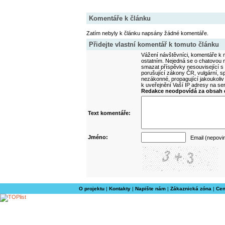
Komentáře k článku
Zatím nebyly k článku napsány žádné komentáře.
Přidejte vlastní komentář k tomuto článku
Vážení návštěvníci, komentáře k m
ostatním. Nejedná se o chatovou m
smazat příspěvky nesouvisející s
porušující zákony ČR, vulgární, sp
nezákonné, propagující jakoukoliv
k uveřejnění Vaší IP adresy na s
Redakce neodpovídá za obsah d
Text komentáře:
Jméno:
Email (nepovi
O projektu
|
Kontakty
|
Napište nám
|
Zákaznická zóna
|
Cen