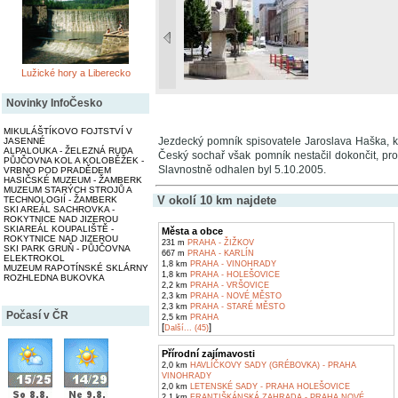
Lužické hory a Liberecko
Novinky InfoČesko
MIKULÁŠTÍKOVO FOJTSTVÍ V
Jezdecký pomník spisovatele Jaroslava Haška, kt
JASENNÉ
ALPALOUKA - ŽELEZNÁ RUDA
Český sochař však pomník nestačil dokončit, pro
PŮJČOVNA KOL A KOLOBĚŽEK -
Slavnostně odhalen byl 5.10.2005.
VRBNO POD PRADĚDEM
HASIČSKÉ MUZEUM - ŽAMBERK
MUZEUM STARÝCH STROJŮ A
V okolí 10 km najdete
TECHNOLOGIÍ - ŽAMBERK
SKI AREÁL SACHROVKA -
ROKYTNICE NAD JIZEROU
SKIAREÁL KOUPALIŠTĚ -
Města a obce
ROKYTNICE NAD JIZEROU
231 m
PRAHA - ŽIŽKOV
SKI PARK GRUŇ - PŮJČOVNA
667 m
PRAHA - KARLÍN
ELEKTROKOL
1,8 km
PRAHA - VINOHRADY
MUZEUM RAPOTÍNSKÉ SKLÁRNY
1,8 km
PRAHA - HOLEŠOVICE
ROZHLEDNA BUKOVKA
2,2 km
PRAHA - VRŠOVICE
2,3 km
PRAHA - NOVÉ MĚSTO
2,3 km
PRAHA - STARÉ MĚSTO
Počasí v ČR
2,5 km
PRAHA
[
]
Další... (45)
Přírodní zajímavosti
2,0 km
HAVLÍČKOVY SADY (GRÉBOVKA) - PRAHA
VINOHRADY
2,0 km
LETENSKÉ SADY - PRAHA HOLEŠOVICE
2,1 km
FRANTIŠKÁNSKÁ ZAHRADA - PRAHA NOVÉ