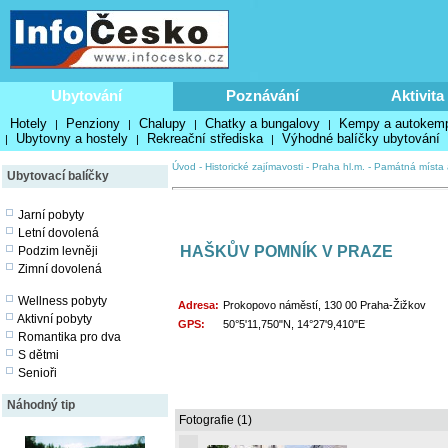
Ubytování
Poznávání
Aktivita
Hotely
Penziony
Chalupy
Chatky a bungalovy
Kempy a autokem
|
|
|
|
Ubytovny a hostely
Rekreační střediska
Výhodné balíčky ubytování
|
|
|
Úvod
-
Historické zajímavosti
-
Praha hl.m.
-
Památná místa a
Ubytovací balíčky
Jarní pobyty
Letní dovolená
HAŠKŮV POMNÍK V PRAZE
Podzim levněji
Zimní dovolená
Wellness pobyty
Adresa:
Prokopovo náměstí, 130 00 Praha-Žižkov
Aktivní pobyty
GPS:
50°5'11,750"N, 14°27'9,410"E
Romantika pro dva
S dětmi
Senioři
Náhodný tip
Fotografie (1)