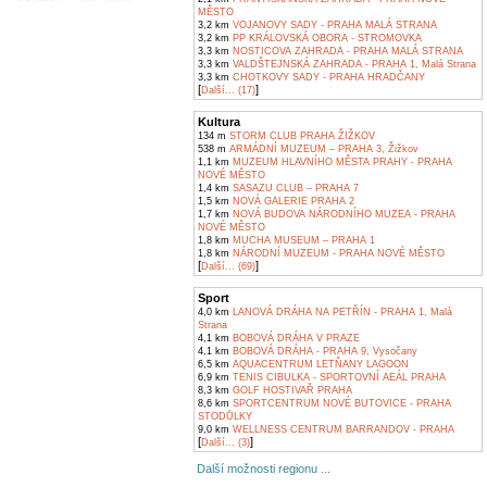
MĚSTO
3,2 km
VOJANOVY SADY - PRAHA MALÁ STRANA
3,2 km
PP KRÁLOVSKÁ OBORA - STROMOVKA
3,3 km
NOSTICOVA ZAHRADA - PRAHA MALÁ STRANA
3,3 km
VALDŠTEJNSKÁ ZAHRADA - PRAHA 1, Malá Strana
3,3 km
CHOTKOVY SADY - PRAHA HRADČANY
[
]
Další... (17)
Kultura
134 m
STORM CLUB PRAHA ŽIŽKOV
538 m
ARMÁDNÍ MUZEUM – PRAHA 3, Žižkov
1,1 km
MUZEUM HLAVNÍHO MĚSTA PRAHY - PRAHA
NOVÉ MĚSTO
1,4 km
SASAZU CLUB – PRAHA 7
1,5 km
NOVÁ GALERIE PRAHA 2
1,7 km
NOVÁ BUDOVA NÁRODNÍHO MUZEA - PRAHA
NOVÉ MĚSTO
1,8 km
MUCHA MUSEUM – PRAHA 1
1,8 km
NÁRODNÍ MUZEUM - PRAHA NOVÉ MĚSTO
[
]
Další... (69)
Sport
4,0 km
LANOVÁ DRÁHA NA PETŘÍN - PRAHA 1, Malá
Strana
4,1 km
BOBOVÁ DRÁHA V PRAZE
4,1 km
BOBOVÁ DRÁHA - PRAHA 9, Vysočany
6,5 km
AQUACENTRUM LETŇANY LAGOON
6,9 km
TENIS CIBULKA - SPORTOVNÍ AEÁL PRAHA
8,3 km
GOLF HOSTIVAŘ PRAHA
8,6 km
SPORTCENTRUM NOVÉ BUTOVICE - PRAHA
STODŮLKY
9,0 km
WELLNESS CENTRUM BARRANDOV - PRAHA
[
]
Další... (3)
Další možnosti regionu ...