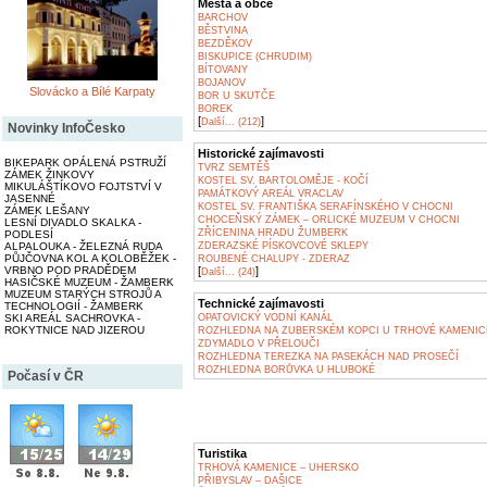
Města a obce
BARCHOV
BĚSTVINA
BEZDĚKOV
BISKUPICE (CHRUDIM)
BÍTOVANY
BOJANOV
Slovácko a Bílé Karpaty
BOR U SKUTČE
BOREK
[
]
Další... (212)
Novinky InfoČesko
Historické zajímavosti
BIKEPARK OPÁLENÁ PSTRUŽÍ
TVRZ SEMTĚŠ
ZÁMEK ŽINKOVY
KOSTEL SV. BARTOLOMĚJE - KOČÍ
MIKULÁŠTÍKOVO FOJTSTVÍ V
PAMÁTKOVÝ AREÁL VRACLAV
JASENNÉ
KOSTEL SV. FRANTIŠKA SERAFÍNSKÉHO V CHOCNI
ZÁMEK LEŠANY
CHOCEŇSKÝ ZÁMEK – ORLICKÉ MUZEUM V CHOCNI
LESNÍ DIVADLO SKALKA -
ZŘÍCENINA HRADU ŽUMBERK
PODLESÍ
ALPALOUKA - ŽELEZNÁ RUDA
ZDERAZSKÉ PÍSKOVCOVÉ SKLEPY
PŮJČOVNA KOL A KOLOBĚŽEK -
ROUBENÉ CHALUPY - ZDERAZ
VRBNO POD PRADĚDEM
[
]
Další... (24)
HASIČSKÉ MUZEUM - ŽAMBERK
MUZEUM STARÝCH STROJŮ A
Technické zajímavosti
TECHNOLOGIÍ - ŽAMBERK
SKI AREÁL SACHROVKA -
OPATOVICKÝ VODNÍ KANÁL
ROKYTNICE NAD JIZEROU
ROZHLEDNA NA ZUBERSKÉM KOPCI U TRHOVÉ KAMENIC
ZDYMADLO V PŘELOUČI
ROZHLEDNA TEREZKA NA PASEKÁCH NAD PROSEČÍ
ROZHLEDNA BORŮVKA U HLUBOKÉ
Počasí v ČR
Turistika
TRHOVÁ KAMENICE – UHERSKO
PŘIBYSLAV – DAŠICE