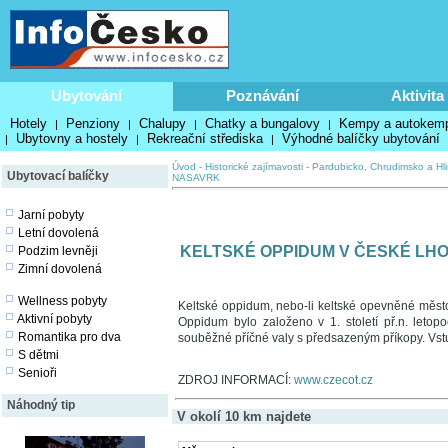
Ubytování
Poznávání
Aktivita
Hotely
Penziony
Chalupy
Chatky a bungalovy
Kempy a autokem
|
|
|
|
Ubytovny a hostely
Rekreační střediska
Výhodné balíčky ubytování
|
|
|
Úvod
-
Historické zajímavosti
-
Pardubicko, Chrudimsko a Hl
Ubytovací balíčky
NASAVRK
Jarní pobyty
Letní dovolená
KELTSKÉ OPPIDUM V ČESKÉ LHO
Podzim levněji
Zimní dovolená
Wellness pobyty
Keltské oppidum, nebo-li keltské opevněné měst
Aktivní pobyty
Oppidum bylo založeno v 1. století př.n. letopo
Romantika pro dva
souběžné příčné valy s předsazeným příkopy. Vst
S dětmi
Senioři
ZDROJ INFORMACÍ:
www.czecot.cz
Náhodný tip
V okolí 10 km najdete