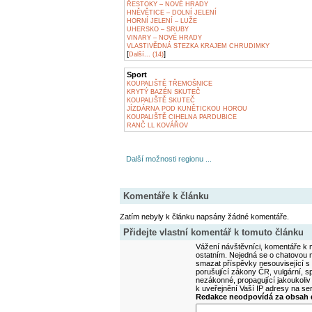
ŘESTOKY – NOVÉ HRADY
HNĚVĚTICE – DOLNÍ JELENÍ
HORNÍ JELENÍ – LUŽE
UHERSKO – SRUBY
VINARY – NOVÉ HRADY
VLASTIVĚDNÁ STEZKA KRAJEM CHRUDIMKY
[
]
Další... (14)
Sport
KOUPALIŠTĚ TŘEMOŠNICE
KRYTÝ BAZÉN SKUTEČ
KOUPALIŠTĚ SKUTEČ
JÍZDÁRNA POD KUNĚTICKOU HOROU
KOUPALIŠTĚ CIHELNA PARDUBICE
RANČ LL KOVÁŘOV
Další možnosti regionu ...
Komentáře k článku
Zatím nebyly k článku napsány žádné komentáře.
Přidejte vlastní komentář k tomuto článku
Vážení návštěvníci, komentáře k m
ostatním. Nejedná se o chatovou m
smazat příspěvky nesouvisející s
porušující zákony ČR, vulgární, sp
nezákonné, propagující jakoukoliv
k uveřejnění Vaší IP adresy na s
Redakce neodpovídá za obsah d