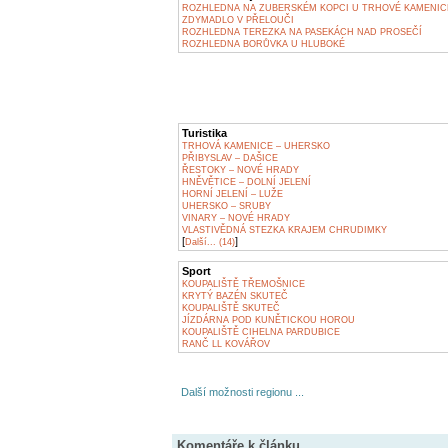
ROZHLEDNA NA ZUBERSKÉM KOPCI U TRHOVÉ KAMENIC
ZDYMADLO V PŘELOUČI
ROZHLEDNA TEREZKA NA PASEKÁCH NAD PROSEČÍ
ROZHLEDNA BORŮVKA U HLUBOKÉ
Turistika
TRHOVÁ KAMENICE – UHERSKO
PŘIBYSLAV – DAŠICE
ŘESTOKY – NOVÉ HRADY
HNĚVĚTICE – DOLNÍ JELENÍ
HORNÍ JELENÍ – LUŽE
UHERSKO – SRUBY
VINARY – NOVÉ HRADY
VLASTIVĚDNÁ STEZKA KRAJEM CHRUDIMKY
[
]
Další... (14)
Sport
KOUPALIŠTĚ TŘEMOŠNICE
KRYTÝ BAZÉN SKUTEČ
KOUPALIŠTĚ SKUTEČ
JÍZDÁRNA POD KUNĚTICKOU HOROU
KOUPALIŠTĚ CIHELNA PARDUBICE
RANČ LL KOVÁŘOV
Další možnosti regionu ...
Komentáře k článku