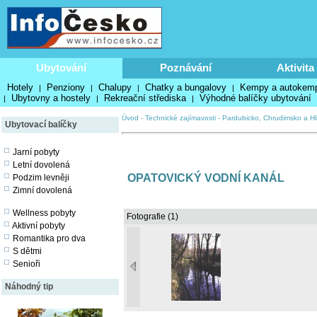
Ubytování
Poznávání
Aktivita
Hotely
Penziony
Chalupy
Chatky a bungalovy
Kempy a autokem
|
|
|
|
Ubytovny a hostely
Rekreační střediska
Výhodné balíčky ubytování
|
|
|
Úvod
-
Technické zajímavosti
-
Pardubicko, Chrudimsko a Hl
Ubytovací balíčky
Jarní pobyty
Letní dovolená
OPATOVICKÝ VODNÍ KANÁL
Podzim levněji
Zimní dovolená
Wellness pobyty
Fotografie (1)
Aktivní pobyty
Romantika pro dva
S dětmi
Senioři
Náhodný tip