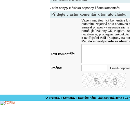
Zatím nebyly k článku napsány žádné komentáře.
Přidejte vlastní komentář k tomuto článku
Vážení návštěvníci, komentáře k m
ostatním. Nejedná se o chatovou m
smazat příspěvky nesouvisející s
porušující zákony ČR, vulgární, sp
nezákonné, propagující jakoukoliv
k uveřejnění Vaší IP adresy na s
Redakce neodpovídá za obsah d
Text komentáře:
Jméno:
Email (nepovi
O projektu
|
Kontakty
|
Napište nám
|
Zákaznická zóna
|
Cen