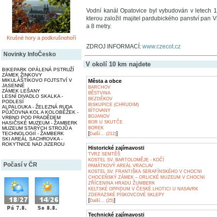
Vodní kanál Opatovice byl vybudován v letech 1
kterou založil majitel pardubického panství pan 
a 8 metry.
Krušné hory a podkrušnohoří
ZDROJ INFORMACÍ:
www.czecot.cz
Novinky InfoČesko
V okolí 10 km najdete
BIKEPARK OPÁLENÁ PSTRUŽÍ
ZÁMEK ŽINKOVY
MIKULÁŠTÍKOVO FOJTSTVÍ V
Města a obce
JASENNÉ
BARCHOV
ZÁMEK LEŠANY
BĚSTVINA
LESNÍ DIVADLO SKALKA -
BEZDĚKOV
PODLESÍ
BISKUPICE (CHRUDIM)
ALPALOUKA - ŽELEZNÁ RUDA
BÍTOVANY
PŮJČOVNA KOL A KOLOBĚŽEK -
BOJANOV
VRBNO POD PRADĚDEM
BOR U SKUTČE
HASIČSKÉ MUZEUM - ŽAMBERK
MUZEUM STARÝCH STROJŮ A
BOREK
[
]
TECHNOLOGIÍ - ŽAMBERK
Další... (212)
SKI AREÁL SACHROVKA -
ROKYTNICE NAD JIZEROU
Historické zajímavosti
TVRZ SEMTĚŠ
KOSTEL SV. BARTOLOMĚJE - KOČÍ
Počasí v ČR
PAMÁTKOVÝ AREÁL VRACLAV
KOSTEL SV. FRANTIŠKA SERAFÍNSKÉHO V CHOCNI
CHOCEŇSKÝ ZÁMEK – ORLICKÉ MUZEUM V CHOCNI
ZŘÍCENINA HRADU ŽUMBERK
KELTSKÉ OPPIDUM V ČESKÉ LHOTICI U NASAVRK
ZDERAZSKÉ PÍSKOVCOVÉ SKLEPY
[
]
Další... (25)
Technické zajímavosti