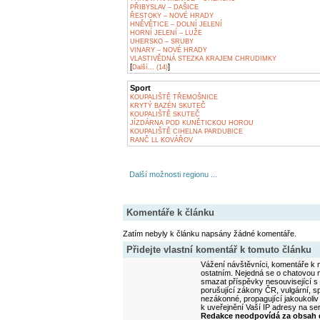
PŘIBYSLAV – DAŠICE
ŘESTOKY – NOVÉ HRADY
HNĚVĚTICE – DOLNÍ JELENÍ
HORNÍ JELENÍ – LUŽE
UHERSKO – SRUBY
VINARY – NOVÉ HRADY
VLASTIVĚDNÁ STEZKA KRAJEM CHRUDIMKY
[
]
Další... (14)
Sport
KOUPALIŠTĚ TŘEMOŠNICE
KRYTÝ BAZÉN SKUTEČ
KOUPALIŠTĚ SKUTEČ
JÍZDÁRNA POD KUNĚTICKOU HOROU
KOUPALIŠTĚ CIHELNA PARDUBICE
RANČ LL KOVÁŘOV
Další možnosti regionu ...
Komentáře k článku
Zatím nebyly k článku napsány žádné komentáře.
Přidejte vlastní komentář k tomuto článku
Vážení návštěvníci, komentáře k m
ostatním. Nejedná se o chatovou m
smazat příspěvky nesouvisející s
porušující zákony ČR, vulgární, sp
nezákonné, propagující jakoukoliv
k uveřejnění Vaší IP adresy na s
Redakce neodpovídá za obsah d