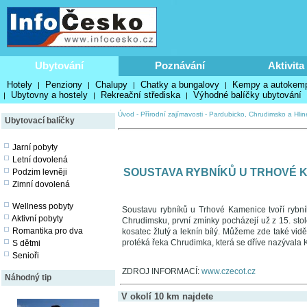
Ubytování
Poznávání
Aktivita
Hotely
Penziony
Chalupy
Chatky a bungalovy
Kempy a autokem
|
|
|
|
Ubytovny a hostely
Rekreační střediska
Výhodné balíčky ubytování
|
|
|
Úvod
-
Přírodní zajímavosti
-
Pardubicko, Chrudimsko a Hli
Ubytovací balíčky
Jarní pobyty
Letní dovolená
SOUSTAVA RYBNÍKŮ U TRHOVÉ 
Podzim levněji
Zimní dovolená
Wellness pobyty
Soustavu rybníků u Trhové Kamenice tvoří rybník
Aktivní pobyty
Chrudimsku, první zmínky pocházejí už z 15. stole
Romantika pro dva
kosatec žlutý a leknín bílý. Můžeme zde také vid
protéká řeka Chrudimka, která se dříve nazývala
S dětmi
Senioři
ZDROJ INFORMACÍ:
www.czecot.cz
Náhodný tip
V okolí 10 km najdete