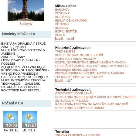
Města a obce
BARCHOV
BĚSTVINA
BEZDĚKOV
BISKUPICE (CHRUDIM)
Beskydy
BÍTOVANY
BOJANOV
BOR U SKUTČE
Novinky InfoČesko
BOREK
[
]
Další... (212)
BIKEPARK OPÁLENÁ PSTRUŽÍ
ZÁMEK ŽINKOVY
Historické zajímavosti
MIKULÁŠTÍKOVO FOJTSTVÍ V
TVRZ SEMTĚŠ
JASENNÉ
KOSTEL SV. BARTOLOMĚJE - KOČÍ
ZÁMEK LEŠANY
PAMÁTKOVÝ AREÁL VRACLAV
LESNÍ DIVADLO SKALKA -
KOSTEL SV. FRANTIŠKA SERAFÍNSKÉHO V CHOCNI
PODLESÍ
CHOCEŇSKÝ ZÁMEK – ORLICKÉ MUZEUM V CHOCNI
ALPALOUKA - ŽELEZNÁ RUDA
ZŘÍCENINA HRADU ŽUMBERK
PŮJČOVNA KOL A KOLOBĚŽEK -
VRBNO POD PRADĚDEM
KELTSKÉ OPPIDUM V ČESKÉ LHOTICI U NASAVRK
HASIČSKÉ MUZEUM - ŽAMBERK
ZDERAZSKÉ PÍSKOVCOVÉ SKLEPY
MUZEUM STARÝCH STROJŮ A
[
]
Další... (25)
TECHNOLOGIÍ - ŽAMBERK
SKI AREÁL SACHROVKA -
Technické zajímavosti
ROKYTNICE NAD JIZEROU
OPATOVICKÝ VODNÍ KANÁL
ROZHLEDNA NA ZUBERSKÉM KOPCI U TRHOVÉ KAMENIC
ZDYMADLO V PŘELOUČI
Počasí v ČR
ROZHLEDNA TEREZKA NA PASEKÁCH NAD PROSEČÍ
ROZHLEDNA BORŮVKA U HLUBOKÉ
Turistika
TRHOVÁ KAMENICE – UHERSKO