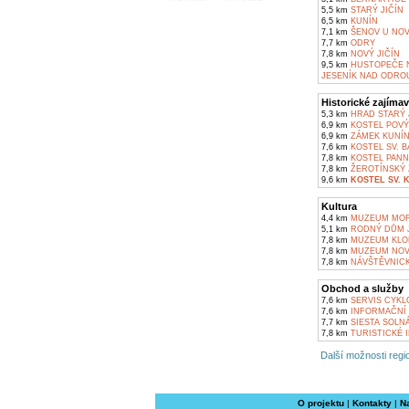
5,5 km
STARÝ JIČÍN
6,5 km
KUNÍN
7,1 km
ŠENOV U NOV
7,7 km
ODRY
7,8 km
NOVÝ JIČÍN
9,5 km
HUSTOPEČE 
JESENÍK NAD ODRO
Historické zajímav
5,3 km
HRAD STARÝ 
6,9 km
KOSTEL POVÝŠ
6,9 km
ZÁMEK KUNÍ
7,6 km
KOSTEL SV. 
7,8 km
KOSTEL PANNY
7,8 km
ŽEROTÍNSKÝ 
9,6 km
KOSTEL SV. 
Kultura
4,4 km
MUZEUM MORA
5,1 km
RODNÝ DŮM J
7,8 km
MUZEUM KLOB
7,8 km
MUZEUM NOV
7,8 km
NÁVŠTĚVNICK
Obchod a služby
7,6 km
SERVIS CYKL
7,6 km
INFORMAČNÍ 
7,7 km
SIESTA SOLNÁ
7,8 km
TURISTICKÉ 
Další možnosti regio
O projektu
|
Kontakty
|
N