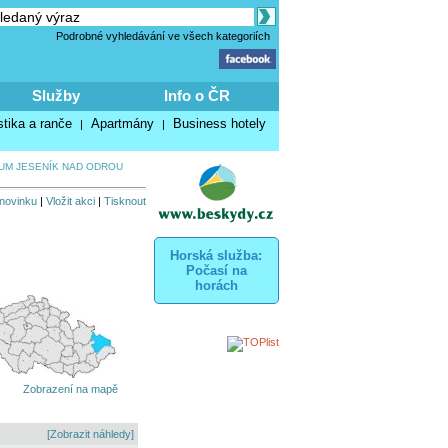
Podrobné vyhledávání ve všech kategoriích
Služby
Info o ČR
stika a ranče
Apartmány
Business hotely
|
|
UM JESENÍK NAD ODROU
 novinku
|
Vložit akci
|
Tisknout
Horská služba:
Počasí na
horách
Zobrazení na mapě
[Zobrazit náhledy]