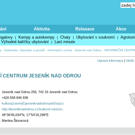
ání
Aktivita
Relaxace
Akce
ngalovy
Kempy a autokempy
Chaty
Ubytování v soukromí
Agroturi
|
|
|
|
Výhodné balíčky ubytování
Last minute
|
y
-
Ostravsko, Opavsko a poodří
-
Informační centra
-
Jeseník nad Odrou
-
INFORMAČNÍ CENTR
Upravit informace
|
Vložit
Í CENTRUM JESENÍK NAD ODROU
Jeseník nad Odrou 256, 742 33 Jeseník nad Odrou
+420 558 846 938
kultura(zavináč)jeseniknadodrou(tečka)cz
http://jeseniknadodrou.cz/kulturni-zarizen...
49°36'45,034"N, 17°54'18,298"E
:
Martina Šlosarová