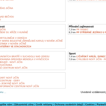
ÉHO JIČÍNA
NAD BEČVOU
U
osti
Přírodní zajímavosti
JIČÍN
7,3 km
PR SVINEC
ENÍ SV. KŘÍŽE V KUNÍNĚ
8,3 km
PP STŘÍBRNÉ JEZÍRKO U
N
BARTOLOMĚJE V ODRÁCH
 MARIE BOLESTNÉ (ŠPANĚLSKÁ KAPLE) V NOVÉM JIČÍNĚ
ZÁMEK V NOVÉM JIČÍNĚ
KATEŘINY VE STACHOVICÍCH
Sport
VSKÝCH BRATŘÍ V SUCHDOLU NAD ODROU
7,4 km
LYŽAŘSKÝ AREÁL SVINEC
OHANNA GREGORA MENDELA V HYNČICÍCH
7,6 km
CYKLOBUS NOVÝ JIČÍN - PU
OUKŮ - NOVÝ JIČÍN
OJIČÍNSKA
É CENTRUM NOVÝ JIČÍN
OART NOVÝ JIČÍN
CENTRUM - ODRY
 JESKYNĚ NOVÝ JIČÍN
INFORMAČNÍ CENTRUM NOVÝ JIČÍN
nu ...
Uvedené vzdálenosti 
apište nám
|
Zákaznická zóna
|
Ceník reklamy
|
Ochrana osobních údajů
|
Cookies
|
Partneři