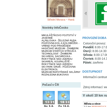
Střední Morava ~ Haná
Novinky InfoČesko
MIKULÁŠTÍKOVO FOJTSTVÍ V
PROVOZNÍ DOBA
JASENNÉ
ALPALOUKA - ŽELEZNÁ RUDA
PŮJČOVNA KOL A KOLOBĚŽEK -
Celoroční provoz:
VRBNO POD PRADĚDEM
Pondělí:
8.00-17.
HASIČSKÉ MUZEUM - ŽAMBERK
Úterý:
8.00-14.30
MUZEUM STARÝCH STROJŮ A
TECHNOLOGIÍ - ŽAMBERK
Středa:
8.00-17.0
SKI AREÁL SACHROVKA -
Čtvrtek:
8.00-14.
ROKYTNICE NAD JIZEROU
SKIAREÁL KOUPALIŠTĚ -
Pátek:
zavřeno
ROKYTNICE NAD JIZEROU
SKI PARK GRUŇ - PŮJČOVNA
ELEKTROKOL
DOSTUPNOST
MUZEUM RAPOTÍNSKÉ SKLÁRNY
ROZHLEDNA BUKOVKA
Informační centru
Počasí v ČR
Zdroj informací: 
V okolí 10 km n
Města a obce
3,1 km
BERNARTICE