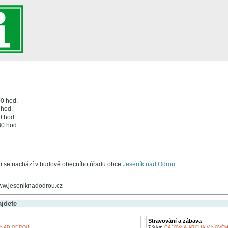
00 hod.
 hod.
0 hod.
30 hod.
m se nachází v budově obecního úřadu obce
Jeseník nad Odrou
.
www.jeseniknadodrou.cz
ajdete
Stravování a zábava
 NAD ODROU
7,9 km
ČAJOVNA ARCHA V NOVÉM 