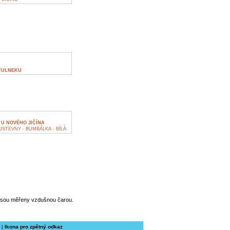
 FULNEKU
 U NOVÉHO JIČÍNA
STEVNY - BUMBÁLKA - BÍLÁ
jsou měřeny vzdušnou čarou.
|
Ikona pro zpětný odkaz