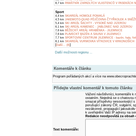
8,7 km
PAMÁTNÍK ZAPADLÝCH VLASTENCŮ V PASEKÁCH 
Sport
4,4 km
SKIAREÁL HOMOLE PONIKLÁ
4,5 km
JAKEMOTO-QUAD PŮJČOVNA ČTYŘKOLEK A SNĚŽ
5,4 km
SKI AREÁL ŠACHTY - VYSOKÉ NAD JIZEROU
6,1 km
SKI AREÁL KAMENEC - JABLONEC NAD JIZEROU
7,6 km
BĚŽECKÝ AREÁL HRABĚNKA - JILEMNICE
7,6 km
PLAVECKÝ BAZÉN A SAUNA V JILEMNICI
7,7 km
SPORTOVNÍ CENTRUM JILEMNICE - bazén, hala, fot
8,1 km
SKIAREÁL VURMOVKA VÍTKOVICE V KRKONOŠÍCH
[
]
Další... (8)
Další možnosti regionu ...
Komentáře k článku
Program pořádaných akcí a více na www.obecroprachti
Přidejte vlastní komentář k tomuto článku
Vážení návštěvníci, komentáře k m
ostatním. Nejedná se o chatovou m
smazat příspěvky nesouvisející s
porušující zákony ČR, vulgární, sp
nezákonné, propagující jakoukoliv
k uveřejnění Vaší IP adresy na s
Redakce neodpovídá za obsah d
Text komentáře: