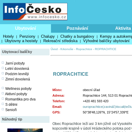
Ubytování
Poznávání
Aktivita
Hotely
Penziony
Chalupy
Chatky a bungalovy
Kempy a autokem
|
|
|
|
Ubytovny a hostely
Rekreační střediska
Výhodné balíčky ubytování
|
|
|
Úvod
-
Krkonoše
-
Roprachtice
-
ROPRACHTICE
Ubytovací balíčky
Jarní pobyty
Letní dovolená
ROPRACHTICE
Podzim levněji
Zimní dovolená
Wellness pobyty
Místo:
obecní úřad
Aktivní pobyty
Adresa:
Roprachtice 144, 513 01 Ropracht
Romantika pro dva
Telefon:
+420 481 593 420
S dětmi
Email:
ouroprachtice(zavináč)tiscali(teč
Senioři
GPS:
50°38'48,126"N, 15°24'57,339"E
Náhodný tip
Obec Roprachtice leží asi 3 km jižně od Vysoké
kopcovité krajině v údolí Hrádeckého potoka pod