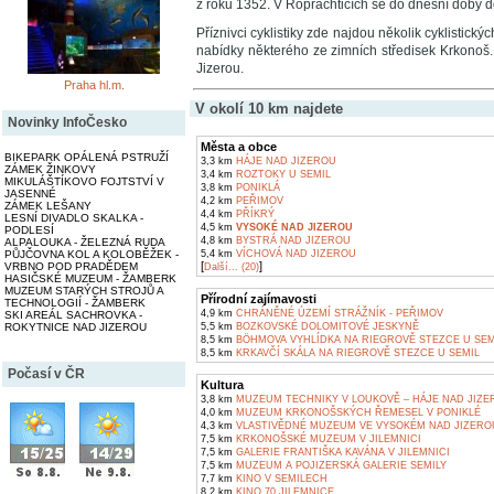
z roku 1352. V Roprachticích se do dnešní doby d
Příznivci cyklistiky zde najdou několik cyklistický
nabídky některého ze zimních středisek Krkonoš
Jizerou.
Praha hl.m.
V okolí 10 km najdete
Novinky InfoČesko
Města a obce
BIKEPARK OPÁLENÁ PSTRUŽÍ
3,3 km
HÁJE NAD JIZEROU
ZÁMEK ŽINKOVY
3,4 km
ROZTOKY U SEMIL
MIKULÁŠTÍKOVO FOJTSTVÍ V
3,8 km
PONIKLÁ
JASENNÉ
4,2 km
PEŘIMOV
ZÁMEK LEŠANY
4,4 km
PŘÍKRÝ
LESNÍ DIVADLO SKALKA -
4,5 km
VYSOKÉ NAD JIZEROU
PODLESÍ
4,8 km
BYSTRÁ NAD JIZEROU
ALPALOUKA - ŽELEZNÁ RUDA
PŮJČOVNA KOL A KOLOBĚŽEK -
5,4 km
VÍCHOVÁ NAD JIZEROU
[
]
VRBNO POD PRADĚDEM
Další... (20)
HASIČSKÉ MUZEUM - ŽAMBERK
MUZEUM STARÝCH STROJŮ A
Přírodní zajímavosti
TECHNOLOGIÍ - ŽAMBERK
4,9 km
CHRÁNĚNÉ ÚZEMÍ STRÁŽNÍK - PEŘIMOV
SKI AREÁL SACHROVKA -
ROKYTNICE NAD JIZEROU
5,5 km
BOZKOVSKÉ DOLOMITOVÉ JESKYNĚ
8,5 km
BÖHMOVA VYHLÍDKA NA RIEGROVĚ STEZCE U SEM
8,5 km
KRKAVČÍ SKÁLA NA RIEGROVĚ STEZCE U SEMIL
Počasí v ČR
Kultura
3,8 km
MUZEUM TECHNIKY V LOUKOVĚ – HÁJE NAD JIZE
4,0 km
MUZEUM KRKONOŠSKÝCH ŘEMESEL V PONIKLÉ
4,3 km
VLASTIVĚDNÉ MUZEUM VE VYSOKÉM NAD JIZERO
7,5 km
KRKONOŠSKÉ MUZEUM V JILEMNICI
7,5 km
GALERIE FRANTIŠKA KAVÁNA V JILEMNICI
7,5 km
MUZEUM A POJIZERSKÁ GALERIE SEMILY
7,7 km
KINO V SEMILECH
8,2 km
KINO 70 JILEMNICE