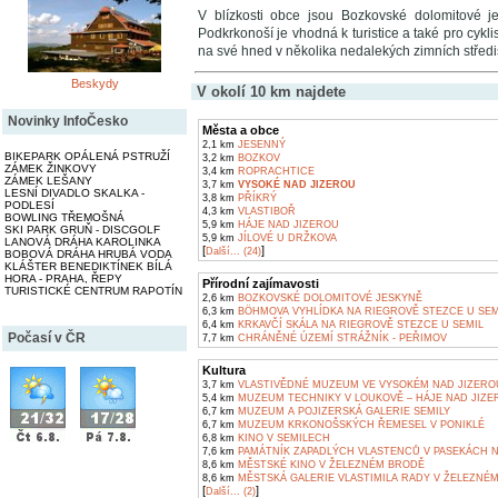
V blízkosti obce jsou Bozkovské dolomitové j
Podkrkonoší je vhodná k turistice a také pro cykli
na své hned v několika nedalekých zimních středi
Beskydy
V okolí 10 km najdete
Novinky InfoČesko
Města a obce
2,1 km
JESENNÝ
BIKEPARK OPÁLENÁ PSTRUŽÍ
3,2 km
BOZKOV
ZÁMEK ŽINKOVY
3,4 km
ROPRACHTICE
ZÁMEK LEŠANY
3,7 km
VYSOKÉ NAD JIZEROU
LESNÍ DIVADLO SKALKA -
3,8 km
PŘÍKRÝ
PODLESÍ
4,3 km
VLASTIBOŘ
BOWLING TŘEMOŠNÁ
5,9 km
HÁJE NAD JIZEROU
SKI PARK GRUŇ - DISCGOLF
5,9 km
JÍLOVÉ U DRŽKOVA
LANOVÁ DRÁHA KAROLINKA
[
]
Další... (24)
BOBOVÁ DRÁHA HRUBÁ VODA
KLÁŠTER BENEDIKTÍNEK BÍLÁ
HORA - PRAHA, ŘEPY
Přírodní zajímavosti
TURISTICKÉ CENTRUM RAPOTÍN
2,6 km
BOZKOVSKÉ DOLOMITOVÉ JESKYNĚ
6,3 km
BÖHMOVA VYHLÍDKA NA RIEGROVĚ STEZCE U SEM
6,4 km
KRKAVČÍ SKÁLA NA RIEGROVĚ STEZCE U SEMIL
Počasí v ČR
7,7 km
CHRÁNĚNÉ ÚZEMÍ STRÁŽNÍK - PEŘIMOV
Kultura
3,7 km
VLASTIVĚDNÉ MUZEUM VE VYSOKÉM NAD JIZERO
5,4 km
MUZEUM TECHNIKY V LOUKOVĚ – HÁJE NAD JIZE
6,7 km
MUZEUM A POJIZERSKÁ GALERIE SEMILY
6,7 km
MUZEUM KRKONOŠSKÝCH ŘEMESEL V PONIKLÉ
6,8 km
KINO V SEMILECH
7,6 km
PAMÁTNÍK ZAPADLÝCH VLASTENCŮ V PASEKÁCH 
8,6 km
MĚSTSKÉ KINO V ŽELEZNÉM BRODĚ
8,6 km
MĚSTSKÁ GALERIE VLASTIMILA RADY V ŽELEZNÉ
[
]
Další... (2)