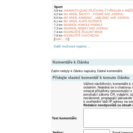
Sport
3,8 km
JAKEMOTO-QUAD PŮJČOVNA ČTYŘKOLEK A SNĚŽ
4,2 km
SKI AREÁL ŠACHTY - VYSOKÉ NAD JIZEROU
6,0 km
SKI AREÁL KAMENEC - JABLONEC NAD JIZEROU
6,1 km
SKI AREÁL ZLATÁ OLEŠNICE
7,3 km
SKIAREÁL HOMOLE PONIKLÁ
7,3 km
SKIAREÁL PASEKY NAD JIZEROU
7,4 km
KOUPALIŠTĚ ŽELEZNÝ BROD
7,8 km
KOUPALIŠTĚ CHUCHELNA
[
]
Další... (5)
Další možnosti regionu ...
Komentáře k článku
Zatím nebyly k článku napsány žádné komentáře.
Přidejte vlastní komentář k tomuto článku
Vážení návštěvníci, komentáře k m
ostatním. Nejedná se o chatovou m
smazat příspěvky nesouvisející s
porušující zákony ČR, vulgární, sp
nezákonné, propagující jakoukoliv
k uveřejnění Vaší IP adresy na s
Redakce neodpovídá za obsah d
Text komentáře:
Jméno:
Email (nepovi