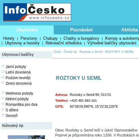
Ubytování
Poznávání
Aktivita
Hotely
Penziony
Chalupy
Chatky a bungalovy
Kempy a autokem
|
|
|
|
Ubytovny a hostely
Rekreační střediska
Výhodné balíčky ubytování
|
|
|
Úvod
-
Český ráj
-
Roztoky u Semil
-
ROZTOKY U SEMIL
Ubytovací balíčky
Jarní pobyty
Letní dovolená
ROZTOKY U SEMIL
Podzim levněji
Zimní dovolená
Wellness pobyty
Adresa:
Roztoky u Semil 99, 513 01
Aktivní pobyty
Telefon:
+420 481 683 161
Romantika pro dva
GPS:
50°39'29,990"N, 15°22'18,220"E
S dětmi
Senioři
Náhodný tip
Obec Roztoky u Semil leží v údolí Staroveskéh
Poprvé je připomínána roku 1356. V Roztokách n