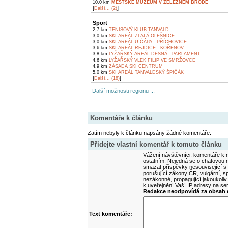
10,0 km
MĚSTSKÉ MUZEUM V ŽELEZNÉM BRODĚ
[
]
Další... (2)
Sport
2,7 km
TENISOVÝ KLUB TANVALD
3,0 km
SKI AREÁL ZLATÁ OLEŠNICE
3,0 km
SKI AREÁL U ČÁPA - PŘÍCHOVICE
3,6 km
SKI AREÁL REJDICE - KOŘENOV
3,8 km
LYŽAŘSKÝ AREÁL DESNÁ - PARLAMENT
4,6 km
LYŽAŘSKÝ VLEK FILIP VE SMRŽOVCE
4,9 km
ZÁSADA SKI CENTRUM
5,0 km
SKI AREÁL TANVALDSKÝ ŠPIČÁK
[
]
Další... (18)
Další možnosti regionu ...
Komentáře k článku
Zatím nebyly k článku napsány žádné komentáře.
Přidejte vlastní komentář k tomuto článku
Vážení návštěvníci, komentáře k m
ostatním. Nejedná se o chatovou m
smazat příspěvky nesouvisející s
porušující zákony ČR, vulgární, sp
nezákonné, propagující jakoukoliv
k uveřejnění Vaší IP adresy na s
Redakce neodpovídá za obsah d
Text komentáře: