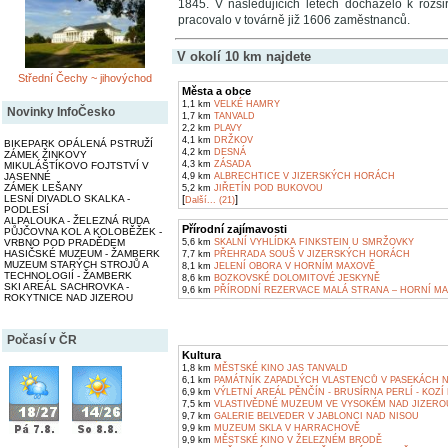
1845. V následujících letech docházelo k rozš
pracovalo v továrně již 1606 zaměstnanců.
V okolí 10 km najdete
Střední Čechy ~ jihovýchod
Města a obce
1,1 km
VELKÉ HAMRY
Novinky InfoČesko
1,7 km
TANVALD
2,2 km
PLAVY
4,1 km
DRŽKOV
BIKEPARK OPÁLENÁ PSTRUŽÍ
4,2 km
DESNÁ
ZÁMEK ŽINKOVY
4,3 km
ZÁSADA
MIKULÁŠTÍKOVO FOJTSTVÍ V
JASENNÉ
4,9 km
ALBRECHTICE V JIZERSKÝCH HORÁCH
ZÁMEK LEŠANY
5,2 km
JIŘETÍN POD BUKOVOU
LESNÍ DIVADLO SKALKA -
[
]
Další... (21)
PODLESÍ
ALPALOUKA - ŽELEZNÁ RUDA
Přírodní zajímavosti
PŮJČOVNA KOL A KOLOBĚŽEK -
VRBNO POD PRADĚDEM
5,6 km
SKALNÍ VYHLÍDKA FINKSTEIN U SMRŽOVKY
HASIČSKÉ MUZEUM - ŽAMBERK
7,7 km
PŘEHRADA SOUŠ V JIZERSKÝCH HORÁCH
MUZEUM STARÝCH STROJŮ A
8,1 km
JELENÍ OBORA V HORNÍM MAXOVĚ
TECHNOLOGIÍ - ŽAMBERK
8,6 km
BOZKOVSKÉ DOLOMITOVÉ JESKYNĚ
SKI AREÁL SACHROVKA -
9,6 km
PŘÍRODNÍ REZERVACE MALÁ STRANA – HORNÍ M
ROKYTNICE NAD JIZEROU
Počasí v ČR
Kultura
1,8 km
MĚSTSKÉ KINO JAS TANVALD
6,1 km
PAMÁTNÍK ZAPADLÝCH VLASTENCŮ V PASEKÁCH 
6,9 km
VÝLETNÍ AREÁL PĚNČÍN - BRUSÍRNA PERLÍ - KOZÍ
7,5 km
VLASTIVĚDNÉ MUZEUM VE VYSOKÉM NAD JIZERO
9,7 km
GALERIE BELVEDER V JABLONCI NAD NISOU
9,9 km
MUZEUM SKLA V HARRACHOVĚ
9,9 km
MĚSTSKÉ KINO V ŽELEZNÉM BRODĚ