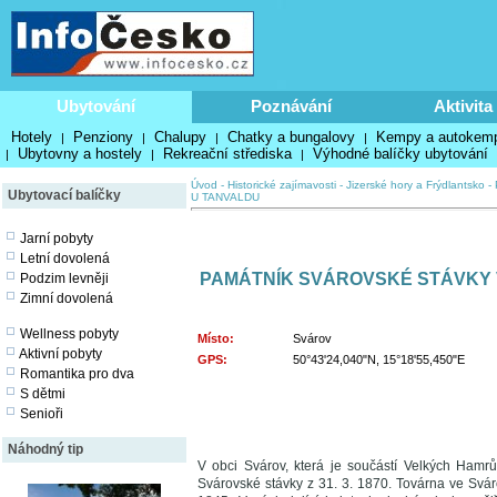
Ubytování
Poznávání
Aktivita
Hotely
Penziony
Chalupy
Chatky a bungalovy
Kempy a autokem
|
|
|
|
Ubytovny a hostely
Rekreační střediska
Výhodné balíčky ubytování
|
|
|
Úvod
-
Historické zajímavosti
-
Jizerské hory a Frýdlantsko
-
Ubytovací balíčky
U TANVALDU
Jarní pobyty
Letní dovolená
PAMÁTNÍK SVÁROVSKÉ STÁVKY 
Podzim levněji
Zimní dovolená
Wellness pobyty
Místo:
Svárov
Aktivní pobyty
GPS:
50°43'24,040"N, 15°18'55,450"E
Romantika pro dva
S dětmi
Senioři
Náhodný tip
V obci Svárov, která je součástí Velkých Hamr
Svárovské stávky z 31. 3. 1870. Továrna ve Svár