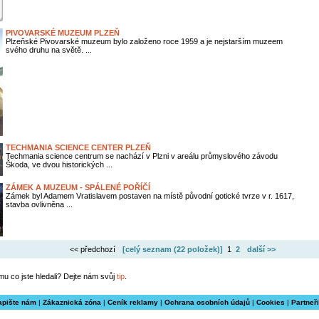
PIVOVARSKÉ MUZEUM PLZEŇ
Plzeňské Pivovarské muzeum bylo založeno roce 1959 a je nejstarším muzeem
svého druhu na světě. ...
TECHMANIA SCIENCE CENTER PLZEŇ
Techmania science centrum se nachází v Plzni v areálu průmyslového závodu
Škoda, ve dvou historických ...
ZÁMEK A MUZEUM - SPÁLENÉ POŘÍČÍ
Zámek byl Adamem Vratislavem postaven na místě původní gotické tvrze v r. 1617,
stavba ovlivněna ...
<< předchozí
[celý seznam (
22 položek
)]
1
2
další >>
mu co jste hledali? Dejte nám svůj
tip
.
apište nám
|
Zákaznická zóna
|
Ceník reklamy
|
Ochrana osobních údajů
|
Cookies
|
Partneři