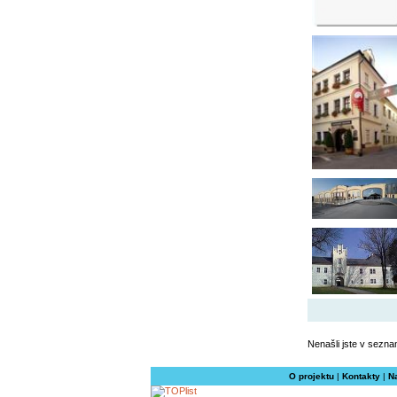
Nenašli jste v sezna
O projektu
|
Kontakty
|
N