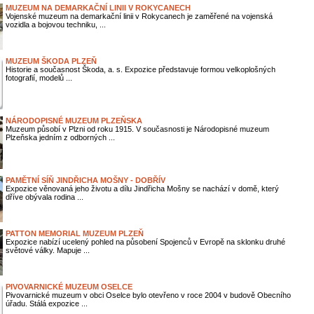
MUZEUM NA DEMARKAČNÍ LINII V ROKYCANECH
Vojenské muzeum na demarkační linii v Rokycanech je zaměřené na vojenská
vozidla a bojovou techniku, ...
MUZEUM ŠKODA PLZEŇ
Historie a současnost Škoda, a. s. Expozice představuje formou velkoplošných
fotografií, modelů ...
NÁRODOPISNÉ MUZEUM PLZEŇSKA
Muzeum působí v Plzni od roku 1915. V současnosti je Národopisné muzeum
Plzeňska jedním z odborných ...
PAMĚTNÍ SÍŇ JINDŘICHA MOŠNY - DOBŘÍV
Expozice věnovaná jeho životu a dílu Jindřicha Mošny se nachází v domě, který
dříve obývala rodina ...
PATTON MEMORIAL MUZEUM PLZEŇ
Expozice nabízí ucelený pohled na působení Spojenců v Evropě na sklonku druhé
světové války. Mapuje ...
PIVOVARNICKÉ MUZEUM OSELCE
Pivovarnické muzeum v obci Oselce bylo otevřeno v roce 2004 v budově Obecního
úřadu. Stálá expozice ...