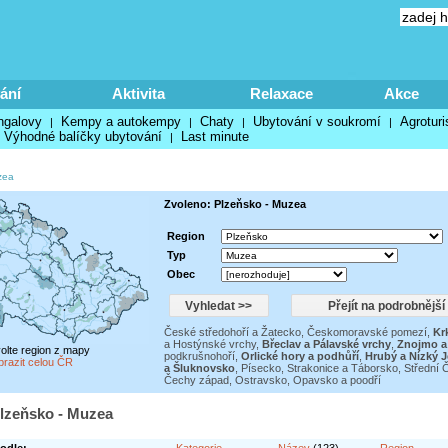
ání
Aktivita
Relaxace
Akce
ngalovy
Kempy a autokempy
Chaty
Ubytování v soukromí
Agroturi
|
|
|
|
Výhodné balíčky ubytování
Last minute
|
zea
Zvoleno: Plzeňsko - Muzea
Region
Typ
Obec
České středohoří a Žatecko
,
Českomoravské pomezí
,
Kr
a Hostýnské vrchy
,
Břeclav a Pálavské vrchy
,
Znojmo a
volte region z mapy
podkrušnohoří
,
Orlické hory a podhůří
,
Hrubý a Nízký J
brazit celou ČR
a Šluknovsko
,
Písecko, Strakonice a Táborsko
,
Střední 
Čechy západ
,
Ostravsko, Opavsko a poodří
Plzeňsko - Muzea