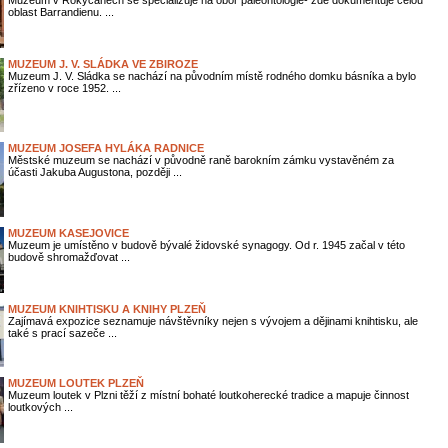
Muzeum v Rokycanech se specializuje na obor paleontologie- zde dokumentuje celou
oblast Barrandienu. ...
MUZEUM J. V. SLÁDKA VE ZBIROZE
Muzeum J. V. Sládka se nachází na původním místě rodného domku básníka a bylo
zřízeno v roce 1952. ...
MUZEUM JOSEFA HYLÁKA RADNICE
Městské muzeum se nachází v původně raně barokním zámku vystavěném za
účasti Jakuba Augustona, později ...
MUZEUM KASEJOVICE
Muzeum je umístěno v budově bývalé židovské synagogy. Od r. 1945 začal v této
budově shromažďovat ...
MUZEUM KNIHTISKU A KNIHY PLZEŇ
Zajímavá expozice seznamuje návštěvníky nejen s vývojem a dějinami knihtisku, ale
také s prací sazeče ...
MUZEUM LOUTEK PLZEŇ
Muzeum loutek v Plzni těží z místní bohaté loutkoherecké tradice a mapuje činnost
loutkových ...