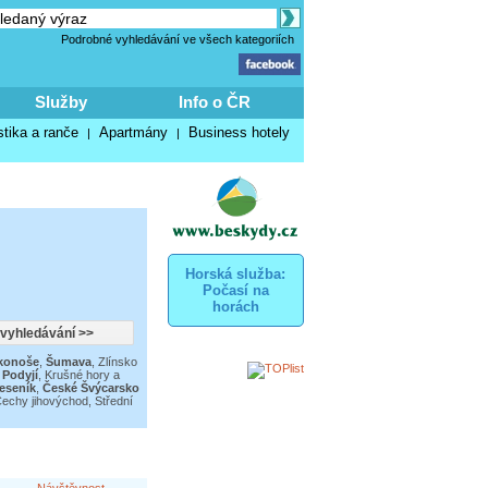
Podrobné vyhledávání ve všech kategoriích
Služby
Info o ČR
stika a ranče
Apartmány
Business hotely
|
|
Horská služba:
Počasí na
horách
konoše
,
Šumava
,
Zlínsko
 Podyjí
,
Krušné hory a
eseník
,
České Švýcarsko
Čechy jihovýchod
,
Střední