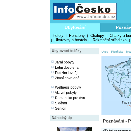
Ubytování
Poznáv
Hotely
Penziony
Chalupy
Chatky a bu
|
|
|
Ubytovny a hostely
Rekreační střediska
|
|
|
Ubytovací balíčky
Úvod
-
Plzeňsko
-
Mu
Jarní pobyty
Letní dovolená
Podzim levněji
Zimní dovolená
Wellness pobyty
Aktivní pobyty
Romantika pro dva
Tip: z
S dětmi
Zo
Senioři
Náhodný tip
Poznávání - 