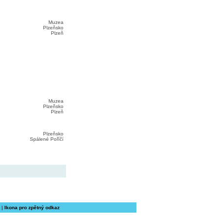
Muzea
Plzeňsko
Plzeň
Muzea
Plzeňsko
Plzeň
Plzeňsko
Spálené Poříčí
|
Ikona pro zpětný odkaz