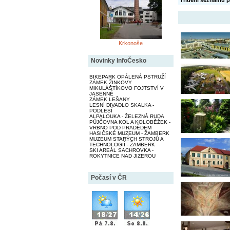
Třídění seznamu p
Krkonoše
Novinky InfoČesko
BIKEPARK OPÁLENÁ PSTRUŽÍ
ZÁMEK ŽINKOVY
MIKULÁŠTÍKOVO FOJTSTVÍ V
JASENNÉ
ZÁMEK LEŠANY
LESNÍ DIVADLO SKALKA -
PODLESÍ
ALPALOUKA - ŽELEZNÁ RUDA
PŮJČOVNA KOL A KOLOBĚŽEK -
VRBNO POD PRADĚDEM
HASIČSKÉ MUZEUM - ŽAMBERK
MUZEUM STARÝCH STROJŮ A
TECHNOLOGIÍ - ŽAMBERK
SKI AREÁL SACHROVKA -
ROKYTNICE NAD JIZEROU
Počasí v ČR