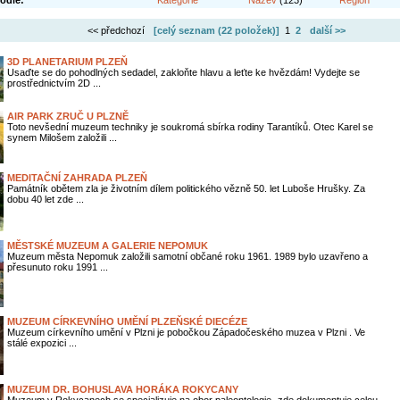
odle:
Kategorie
Název
(123)
Region
<< předchozí
[celý seznam (
22 položek
)]
1
2
další >>
3D PLANETARIUM PLZEŇ
Usaďte se do pohodlných sedadel, zakloňte hlavu a leťte ke hvězdám! Vydejte se
prostřednictvím 2D ...
AIR PARK ZRUČ U PLZNĚ
Toto nevšední muzeum techniky je soukromá sbírka rodiny Tarantíků. Otec Karel se
synem Milošem založili ...
MEDITAČNÍ ZAHRADA PLZEŇ
Památník obětem zla je životním dílem politického vězně 50. let Luboše Hrušky. Za
dobu 40 let zde ...
MĚSTSKÉ MUZEUM A GALERIE NEPOMUK
Muzeum města Nepomuk založili samotní občané roku 1961. 1989 bylo uzavřeno a
přesunuto roku 1991 ...
MUZEUM CÍRKEVNÍHO UMĚNÍ PLZEŇSKÉ DIECÉZE
Muzeum církevního umění v Plzni je pobočkou Západočeského muzea v Plzni . Ve
stálé expozici ...
MUZEUM DR. BOHUSLAVA HORÁKA ROKYCANY