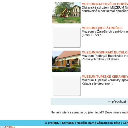
MUZEUM NAFTOVÉHO DOBÝV
Občanské sdružení MUZEUM N
dobrovolné a neziskové společens
MUZEUM OBCE ŽAROŠICE
Muzeum v Žarošicích vzniklo v ro
(1894-1972) a ...
MUZEUM PODHRADÍ BUCHLO
Muzeum Podhradí Buchlovice v ce
Panských mlatů v blízkosti ...
MUZEUM TUPESKÉ KERAMIK
Muzeum Tupeské keramiky společ
Kalabise je otevřeno ...
<< předchozí
Nenašli jste v seznamu co jste hledali? Dejte nám svůj
t
O projektu
|
Kontakty
|
Napište nám
|
Zákaznická zóna
|
Cen