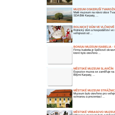
MUZEUM OSKERUŠÍ TVAROŽ
Malé muzeum na návsi obce Tvar
SDA Bílé Karpaty, ...
ROLNICKÝ DŮM VE VLČNOVĚ
Rolnický dům a hospodářství ve s
veřejnosti od ...
BONSAI MUZEUM ISABELIA -
Firma Isabelia je špičkové okras
které bylo otevřeno ...
MĚSTSKÉ MUZEUM SLAVIČÍN
Expozice muzea se zaměřuje na kl
Bílými Karpaty, ...
MĚSTSKÉ MUZEUM STRÁŽNIC
Muzeum bylo otevřeno pro veřej
ochranou a prezentací ...
MĚSTSKÉ VRBASOVO MUZEU