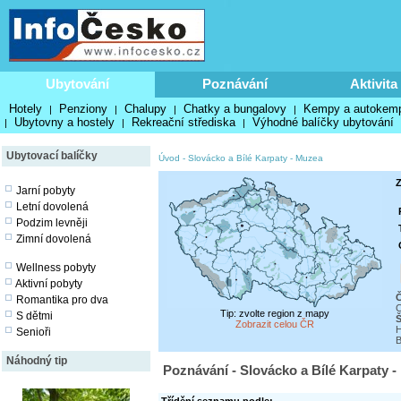
Ubytování
Poznávání
Aktivita
Hotely
Penziony
Chalupy
Chatky a bungalovy
Kempy a autokem
|
|
|
|
Ubytovny a hostely
Rekreační střediska
Výhodné balíčky ubytování
|
|
|
Ubytovací balíčky
Úvod
-
Slovácko a Bílé Karpaty
-
Muzea
Z
Jarní pobyty
Letní dovolená
Podzim levněji
Zimní dovolená
Wellness pobyty
Aktivní pobyty
Č
Romantika pro dva
C
Tip: zvolte region z mapy
S dětmi
Zobrazit celou ČR
H
Senioři
B
Náhodný tip
Poznávání - Slovácko a Bílé Karpaty 