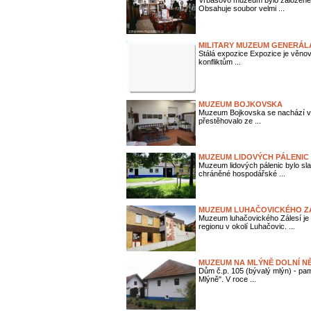
Vrbasovo muzeum bylo založené 
Obsahuje soubor velmi ...
MILITARY MUZEUM GENERÁL
Stálá expozice Expozice je věnov
konfliktům ...
MUZEUM BOJKOVSKA
Muzeum Bojkovska se nachází v c
přestěhovalo ze ...
MUZEUM LIDOVÝCH PÁLENIC
Muzeum lidových pálenic bylo sl
chráněné hospodářské ...
MUZEUM LUHAČOVICKÉHO Z
Muzeum luhačovického Zálesí je c
regionu v okolí Luhačovic. ...
MUZEUM NA MLÝNĚ DOLNÍ N
Dům č.p. 105 (bývalý mlýn) - pamá
Mlýně". V roce ...