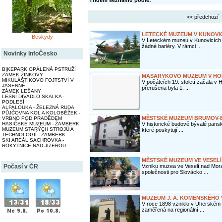
Třídění seznamu podle:
<< předchozí
LETECKÉ MUZEUM V KUNOVI
Beskydy
V Leteckém muzeu v Kunovicích 
žádné bariéry. V rámci ...
Novinky InfoČesko
BIKEPARK OPÁLENÁ PSTRUŽÍ
ZÁMEK ŽINKOVY
MASARYKOVO MUZEUM V HO
MIKULÁŠTÍKOVO FOJTSTVÍ V
V počátcích 19. století začala v
JASENNÉ
přerušena byla 1. ...
ZÁMEK LEŠANY
LESNÍ DIVADLO SKALKA -
PODLESÍ
ALPALOUKA - ŽELEZNÁ RUDA
PŮJČOVNA KOL A KOLOBĚŽEK -
MĚSTSKÉ MUZEUM BRUMOV-
VRBNO POD PRADĚDEM
HASIČSKÉ MUZEUM - ŽAMBERK
V historické budově bývalé panské
MUZEUM STARÝCH STROJŮ A
které poskytují ...
TECHNOLOGIÍ - ŽAMBERK
SKI AREÁL SACHROVKA -
ROKYTNICE NAD JIZEROU
MĚSTSKÉ MUZEUM VE VESEL
Počasí v ČR
Vzniku muzea ve Veselí nad Mora
společnosti pro Slovácko ...
MUZEUM J. A. KOMENSKÉHO
V roce 1898 vzniklo v Uherském B
zaměřená na regionální ...