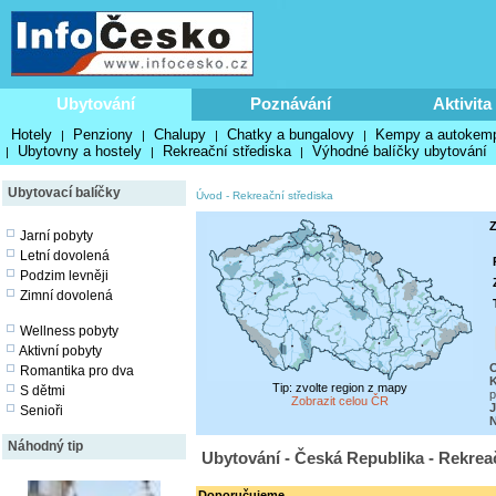
Ubytování
Poznávání
Aktivita
Hotely
Penziony
Chalupy
Chatky a bungalovy
Kempy a autokem
|
|
|
|
Ubytovny a hostely
Rekreační střediska
Výhodné balíčky ubytování
|
|
|
Ubytovací balíčky
Úvod
-
Rekreační střediska
Z
Jarní pobyty
Letní dovolená
Podzim levněji
Zimní dovolená
Wellness pobyty
Aktivní pobyty
O
Romantika pro dva
K
Tip: zvolte region z mapy
S dětmi
p
Zobrazit celou ČR
J
Senioři
N
Náhodný tip
Ubytování - Česká Republika - Rekreač
Doporučujeme