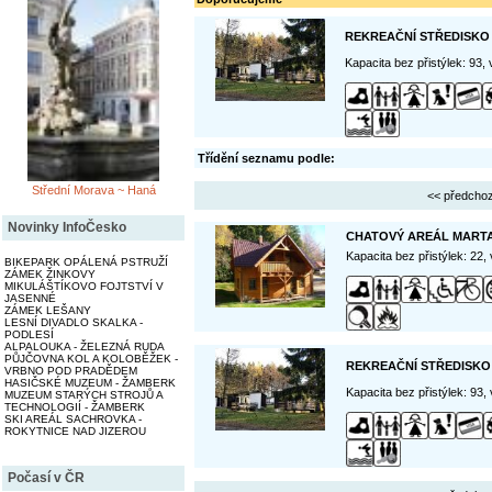
REKREAČNÍ STŘEDISKO
Kapacita bez přistýlek: 93,
Třídění seznamu podle:
Střední Morava ~ Haná
<< předchoz
Novinky InfoČesko
CHATOVÝ AREÁL MARTA
Kapacita bez přistýlek: 22,
BIKEPARK OPÁLENÁ PSTRUŽÍ
ZÁMEK ŽINKOVY
MIKULÁŠTÍKOVO FOJTSTVÍ V
JASENNÉ
ZÁMEK LEŠANY
LESNÍ DIVADLO SKALKA -
PODLESÍ
ALPALOUKA - ŽELEZNÁ RUDA
PŮJČOVNA KOL A KOLOBĚŽEK -
REKREAČNÍ STŘEDISKO
VRBNO POD PRADĚDEM
HASIČSKÉ MUZEUM - ŽAMBERK
Kapacita bez přistýlek: 93,
MUZEUM STARÝCH STROJŮ A
TECHNOLOGIÍ - ŽAMBERK
SKI AREÁL SACHROVKA -
ROKYTNICE NAD JIZEROU
Počasí v ČR