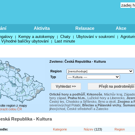
ání
Aktivita
Relaxace
Akce
ngalovy
Kempy a autokempy
Chaty
Ubytování v soukromí
Agroturi
|
|
|
|
Výhodné balíčky ubytování
Last minute
|
Zvoleno: Česká Republika - Kultura
Region
Typ
Orlické hory a podhůří
,
Krkonoše
,
Máchův kraj
,
Západo
hory západ
,
Praha hl.m.
,
Lužické hory a Liberecko
,
Jizer
Český les, Chodsko a Stříbrsko
,
Brno a okolí
,
Znojmo a P
severovýchod Polabí
,
Břeclav a Pálavské vrchy
,
Šumav
volte region z mapy
jihovýchod
,
České středohoří a Žatecko
brazit celou ČR
eská Republika - Kultura
odle:
Kategorie
Název
(123)
Region