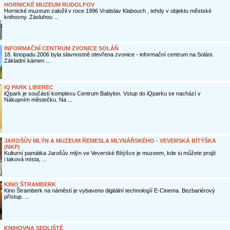
HORNICKÉ MUZEUM RUDOLFOV
Hornické muzeum založil v roce 1996 Vratislav Klabouch , tehdy v objektu městské
knihovny. Zásluhou ...
INFORMAČNÍ CENTRUM ZVONICE SOLÁŇ
18. listopadu 2006 byla slavnostně otevřena zvonice - informační centrum na Soláni.
Základní kámen ...
IQ PARK LIBEREC
iQpark je součástí komplexu Centrum Babylon. Vstup do iQparku se nachází v
Nákupním městečku. Na ...
JAROŠŮV MLÝN A MUZEUM ŘEMESLA MLYNÁŘSKÉHO - VEVERSKÁ BÍTÝŠKA
(NKP)
Kulturní památka Jarošův mlýn ve Veverské Bítýšce je muzeem, kde si můžete projít
i taková místa, ...
KINO ŠTRAMBERK
Kino Štramberk na náměstí je vybaveno digitální technologíí E-Cinema. Bezbariérový
přístup. ...
KNIHOVNA SEDLIŠTĚ