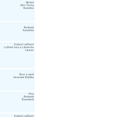
Muzea
Jižní Čechy
Rudolfov
Beskydy
Karolinka
Kulturní zařízení
Lužické hory a Liberecko
Liberec
Brno a okolí
Veverská Bítýška
Kina
Beskydy
Štramberk
Kulturní zařízení