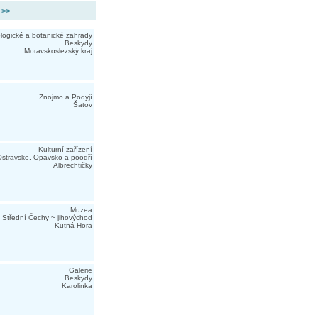
 >>
logické a botanické zahrady
Beskydy
Moravskoslezský kraj
Znojmo a Podyjí
Šatov
Kulturní zařízení
stravsko, Opavsko a poodří
Albrechtičky
Muzea
Střední Čechy ~ jihovýchod
Kutná Hora
Galerie
Beskydy
Karolinka