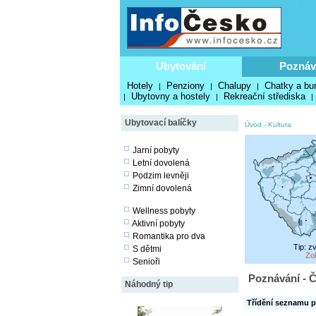
Ubytování
Poznáv
Hotely
Penziony
Chalupy
Chatky a bu
|
|
|
Ubytovny a hostely
Rekreační střediska
|
|
|
Ubytovací balíčky
Úvod
-
Kultura
Jarní pobyty
Letní dovolená
Podzim levněji
Zimní dovolená
Wellness pobyty
Aktivní pobyty
Romantika pro dva
Tip: z
S dětmi
Zo
Senioři
Poznávání - Č
Náhodný tip
Třídění seznamu p