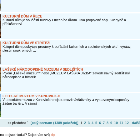
KULTURNÍ DŮM V ŘECE
Kulturní dům je součástí budovy Obecního úřadu. Dva propojené sály. Kuchyně a
příslušenství. ...
KULTURNÍ DŮM VE STŘÍTEŽI
Kulturní dům poskytuje prostory k pořádání kulturních a společenských akcí, výstav,
plesů i soukromých ...
LAŠSKÉ NÁRODOPISNÉ MUZEUM V SEDLIŠTÍCH
Pojem „Lašské muzeum“ nebo „MUZEUM LAŠSKÁ JIZBA“ zavedl slavný sedlišťský
národopisec a historik ...
LETECKÉ MUZEUM V KUNOVICÍCH
V Leteckém muzeu v Kunovicích nejsou mezi návštěvníky a vystavenými exponáty
žádné bariéry. V rámci ...
<< předchozí
[celý seznam (
1389 položek
)]
1
2
3
4
5
6
7
8
9
10
11
12
další
mu co jste hledali? Dejte nám svůj
tip
.