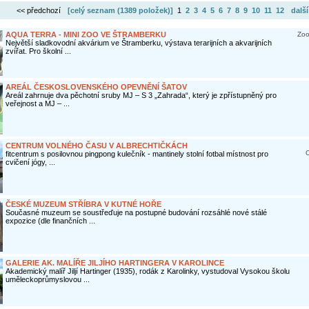
<< předchozí
[celý seznam (
1389 položek
)]
1
2
3
4
5
6
7
8
9
10
11
12
další
AQUA TERRA - MINI ZOO VE ŠTRAMBERKU
Zoo
Největší sladkovodní akvárium ve Štramberku, výstava terarijních a akvarijních
zvířat. Pro školní ...
AREÁL ČESKOSLOVENSKÉHO OPEVNĚNÍ ŠATOV
Areál zahrnuje dva pěchotní sruby MJ – S 3 „Zahrada“, který je zpřístupněný pro
veřejnost a MJ – ...
CENTRUM VOLNÉHO ČASU V ALBRECHTIČKÁCH
O
fitcentrum s posilovnou pingpong kulečník - mantinely stolní fotbal místnost pro
cvičení jógy, ...
ČESKÉ MUZEUM STŘÍBRA V KUTNÉ HOŘE
Současné muzeum se soustřeďuje na postupné budování rozsáhlé nové stálé
expozice (dle finančních ...
GALERIE AK. MALÍŘE JILJÍHO HARTINGERA V KAROLINCE
Akademický malíř Jiljí Hartinger (1935), rodák z Karolinky, vystudoval Vysokou školu
uměleckoprůmyslovou ...