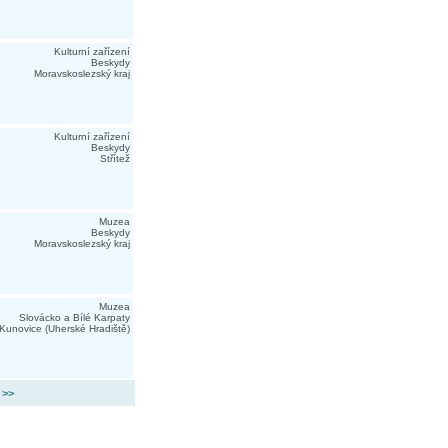
Kulturní zařízení
Beskydy
Moravskoslezský kraj
Kulturní zařízení
Beskydy
Střítež
Muzea
Beskydy
Moravskoslezský kraj
Muzea
Slovácko a Bílé Karpaty
Kunovice (Uherské Hradiště)
 >>