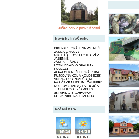
Krušné hory a podkrušnohoří
Novinky InfoČesko
BIKEPARK OPÁLENÁ PSTRUŽÍ
ZÁMEK ŽINKOVY
MIKULÁŠTÍKOVO FOJTSTVÍ V
JASENNÉ
ZÁMEK LEŠANY
LESNÍ DIVADLO SKALKA -
PODLESÍ
ALPALOUKA - ŽELEZNÁ RUDA
PŮJČOVNA KOL A KOLOBĚŽEK -
VRBNO POD PRADĚDEM
HASIČSKÉ MUZEUM - ŽAMBERK
MUZEUM STARÝCH STROJŮ A
TECHNOLOGIÍ - ŽAMBERK
SKI AREÁL SACHROVKA -
ROKYTNICE NAD JIZEROU
Počasí v ČR