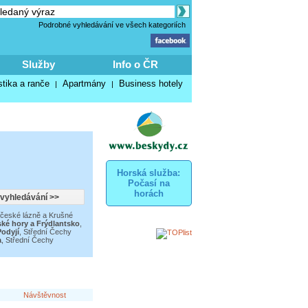
Podrobné vyhledávání ve všech kategoriích
Služby
Info o ČR
stika a ranče
Apartmány
Business hotely
|
|
Horská služba:
Počasí na
horách
české lázně a Krušné
ské hory a Frýdlantsko
,
odyjí
,
Střední Čechy
a
,
Střední Čechy
Návštěvnost