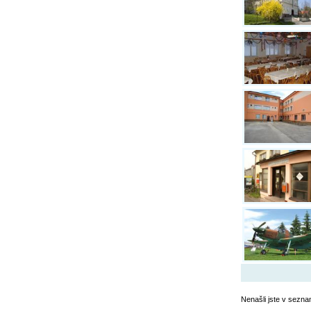
Nenašli jste v sezna