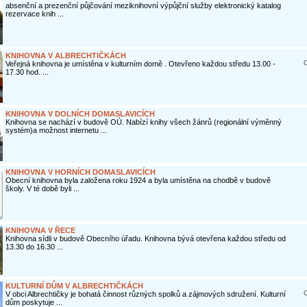
absenční a prezenční půjčování meziknihovní výpůjční služby elektronický katalog
rezervace knih ...
KNIHOVNA V ALBRECHTIČKÁCH
O
Veřejná knihovna je umístěna v kulturním domě . Otevřeno každou středu 13.00 -
17.30 hod. ...
KNIHOVNA V DOLNÍCH DOMASLAVICÍCH
Knihovna se nachází v budově OÚ. Nabízí knihy všech žánrů (regionální výměnný
systém)a možnost internetu ...
KNIHOVNA V HORNÍCH DOMASLAVICÍCH
Obecní knihovna byla založena roku 1924 a byla umístěna na chodbě v budově
školy. V té době byli ...
KNIHOVNA V ŘECE
Knihovna sídli v budově Obecního úřadu. Knihovna bývá otevřena každou středu od
13.30 do 16.30 ...
KULTURNÍ DŮM V ALBRECHTIČKÁCH
O
V obci Albrechtičky je bohatá činnost různých spolků a zájmových sdružení. Kulturní
dům poskytuje ...