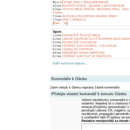
65 m
MĚSTSKÉ KINO V ŽELEZNÉM BRODĚ
4,5 km
BOUČKŮV STATEK - GALERIE A INFOCENTRUM
5,3 km
VÝLETNÍ AREÁL PĚNČÍN - BRUSÍRNA PERLÍ - KOZÍ
FARMA
7,3 km
MUZEUM A POJIZERSKÁ GALERIE SEMILY
7,3 km
KINO V SEMILECH
[
]
Další... (6)
Sport
1,3 km
KOUPALIŠTĚ ŽELEZNÝ BROD
4,3 km
LANOVÉ CENTRUM ŽLUTÁ PLOVÁRNA MALÁ SKÁLA
5,3 km
KOUPALIŠTĚ CHUCHELNA
5,4 km
LYŽAŘSKÝ VLEK KOZÁKOV - CHUCHELNA
6,2 km
ZÁSADA SKI CENTRUM
8,6 km
SÁŇKAŘSKÁ DRÁHA SMRŽOVKA
9,7 km
LYŽAŘSKÝ VLEK FILIP VE SMRŽOVCE
Další možnosti regionu ...
Komentáře k článku
Zatím nebyly k článku napsány žádné komentáře.
Přidejte vlastní komentář k tomuto článku
Vážení návštěvníci, komentáře k m
ostatním. Nejedná se o chatovou m
smazat příspěvky nesouvisející s
porušující zákony ČR, vulgární, sp
nezákonné, propagující jakoukoliv
k uveřejnění Vaší IP adresy na s
Redakce neodpovídá za obsah d