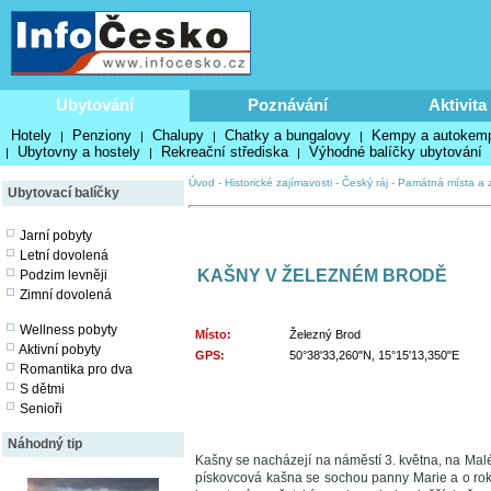
Ubytování
Poznávání
Aktivita
Hotely
Penziony
Chalupy
Chatky a bungalovy
Kempy a autokem
|
|
|
|
Ubytovny a hostely
Rekreační střediska
Výhodné balíčky ubytování
|
|
|
Úvod
-
Historické zajímavosti
-
Český ráj
-
Památná místa a z
Ubytovací balíčky
Jarní pobyty
Letní dovolená
KAŠNY V ŽELEZNÉM BRODĚ
Podzim levněji
Zimní dovolená
Wellness pobyty
Místo:
Železný Brod
Aktivní pobyty
GPS:
50°38'33,260"N, 15°15'13,350"E
Romantika pro dva
S dětmi
Senioři
Náhodný tip
Kašny se nacházejí na náměstí 3. května, na Mal
pískovcová kašna se sochou panny Marie a o ro