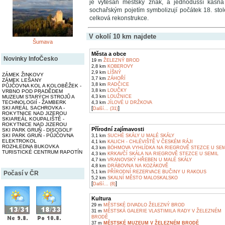
je vytesán městský znak, a jednodušší kašn
sochařským pojetím symbolizují počátek 18. stole
celková rekonstrukce.
V okolí 10 km najdete
Šumava
Města a obce
Novinky InfoČesko
19 m
ŽELEZNÝ BROD
2,8 km
KOBEROVY
2,9 km
LÍŠNÝ
ZÁMEK ŽINKOVY
3,7 km
ZÁHOŘÍ
ZÁMEK LEŠANY
3,8 km
RADČICE
PŮJČOVNA KOL A KOLOBĚŽEK -
3,8 km
LOUČKY
VRBNO POD PRADĚDEM
MUZEUM STARÝCH STROJŮ A
4,3 km
LOUŽNICE
TECHNOLOGIÍ - ŽAMBERK
4,3 km
JÍLOVÉ U DRŽKOVA
SKI AREÁL SACHROVKA -
[
]
Další... (31)
ROKYTNICE NAD JIZEROU
SKIAREÁL KOUPALIŠTĚ -
ROKYTNICE NAD JIZEROU
Přírodní zajímavosti
SKI PARK GRUŇ - DISCGOLF
SKI PARK GRUŇ - PŮJČOVNA
3,1 km
SUCHÉ SKÁLY U MALÉ SKÁLY
ELEKTROKOL
4,1 km
KALICH - CHLÉVIŠTĚ V ČESKÉM RÁJI
ROZHLEDNA BUKOVKA
4,3 km
BÖHMOVA VYHLÍDKA NA RIEGROVĚ STEZCE U SEM
TURISTICKÉ CENTRUM RAPOTÍN
4,3 km
KRKAVČÍ SKÁLA NA RIEGROVĚ STEZCE U SEMIL
4,7 km
VRANOVSKÝ HŘEBEN U MALÉ SKÁLY
4,8 km
DRÁBOVNA NA KOZÁKOVĚ
5,1 km
PŘÍRODNÍ REZERVACE BUČINY U RAKOUS
Počasí v ČR
5,2 km
SKALNÍ MĚSTO MALOSKALSKO
[
]
Další... (8)
Kultura
29 m
MĚSTSKÉ DIVADLO ŽELEZNÝ BROD
31 m
MĚSTSKÁ GALERIE VLASTIMILA RADY V ŽELEZNÉM
BRODĚ
37 m
MĚSTSKÉ MUZEUM V ŽELEZNÉM BRODĚ