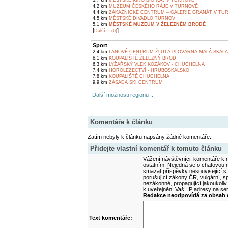
3,7 km
MĚSTSKÉ KINO BIO RÁJ V TURNOVĚ
4,2 km
MUZEUM ČESKÉHO RÁJE V TURNOVĚ
4,4 km
ZÁKAZNICKÉ CENTRUM – GALERIE GRANÁT V TU
4,5 km
MĚSTSKÉ DIVADLO TURNOV
5,1 km
MĚSTSKÉ MUZEUM V ŽELEZNÉM BRODĚ
[
]
Další... (6)
Sport
2,4 km
LANOVÉ CENTRUM ŽLUTÁ PLOVÁRNA MALÁ SKÁLA
6,1 km
KOUPALIŠTĚ ŽELEZNÝ BROD
6,3 km
LYŽAŘSKÝ VLEK KOZÁKOV - CHUCHELNA
7,4 km
HOROLEZECTVÍ - HRUBOSKALSKO
7,8 km
KOUPALIŠTĚ CHUCHELNA
9,9 km
ZÁSADA SKI CENTRUM
Další možnosti regionu ...
Komentáře k článku
Zatím nebyly k článku napsány žádné komentáře.
Přidejte vlastní komentář k tomuto článku
Vážení návštěvníci, komentáře k m
ostatním. Nejedná se o chatovou m
smazat příspěvky nesouvisející s
porušující zákony ČR, vulgární, sp
nezákonné, propagující jakoukoliv
k uveřejnění Vaší IP adresy na s
Redakce neodpovídá za obsah d
Text komentáře: