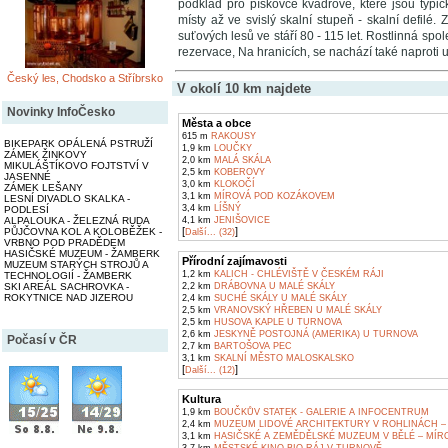
podklad pro pískovce kvádrové, které jsou typi
místy až ve svislý skalní stupeň - skalní defilé
suťových lesů ve stáří 80 - 115 let. Rostlinná s
rezervace, Na hranicích, se nachází také naproti 
Český les, Chodsko a Stříbrsko
V okolí 10 km najdete
Novinky InfoČesko
Města a obce
615 m
RAKOUSY
BIKEPARK OPÁLENÁ PSTRUŽÍ
1,9 km
LOUČKY
ZÁMEK ŽINKOVY
2,0 km
MALÁ SKÁLA
MIKULÁŠTÍKOVO FOJTSTVÍ V
2,5 km
KOBEROVY
JASENNÉ
3,0 km
KLOKOČÍ
ZÁMEK LEŠANY
3,1 km
MÍROVÁ POD KOZÁKOVEM
LESNÍ DIVADLO SKALKA -
3,4 km
LÍŠNÝ
PODLESÍ
ALPALOUKA - ŽELEZNÁ RUDA
4,1 km
JENIŠOVICE
[
]
PŮJČOVNA KOL A KOLOBĚŽEK -
Další... (32)
VRBNO POD PRADĚDEM
HASIČSKÉ MUZEUM - ŽAMBERK
Přírodní zajímavosti
MUZEUM STARÝCH STROJŮ A
1,2 km
KALICH - CHLÉVIŠTĚ V ČESKÉM RÁJI
TECHNOLOGIÍ - ŽAMBERK
SKI AREÁL SACHROVKA -
2,2 km
DRÁBOVNA U MALÉ SKÁLY
ROKYTNICE NAD JIZEROU
2,4 km
SUCHÉ SKÁLY U MALÉ SKÁLY
2,5 km
VRANOVSKÝ HŘEBEN U MALÉ SKÁLY
2,5 km
HUSOVA KAPLE U TURNOVA
2,6 km
JESKYNĚ POSTOJNÁ (AMERIKA) U TURNOVA
Počasí v ČR
2,7 km
BARTOŠOVA PEC
3,1 km
SKALNÍ MĚSTO MALOSKALSKO
[
]
Další... (12)
Kultura
1,9 km
BOUČKŮV STATEK - GALERIE A INFOCENTRUM
2,4 km
MUZEUM LIDOVÉ ARCHITEKTURY V ROHLINÁCH –
3,1 km
HASIČSKÉ A ZEMĚDĚLSKÉ MUZEUM V BĚLÉ – MÍ