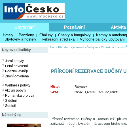
Ubytování
Poznávání
Aktivita
Hotely
Penziony
Chalupy
Chatky a bungalovy
Kempy a autokem
|
|
|
|
Ubytovny a hostely
Rekreační střediska
Výhodné balíčky ubytování
|
|
|
Úvod
-
Přírodní zajímavosti
-
Český ráj
-
Chráněná území
-
Ž
Ubytovací balíčky
Jarní pobyty
Letní dovolená
PŘÍRODNÍ REZERVACE BUČINY 
Podzim levněji
Zimní dovolená
Wellness pobyty
Místo:
Rakousy
Aktivní pobyty
GPS:
50°37'11,630"N, 15°11'32,180"E
Romantika pro dva
S dětmi
Senioři
Náhodný tip
Přírodní rezervace Bučiny u Rakous leží při 
zaříznutém údolí, bývalém nárazovém břehu meand