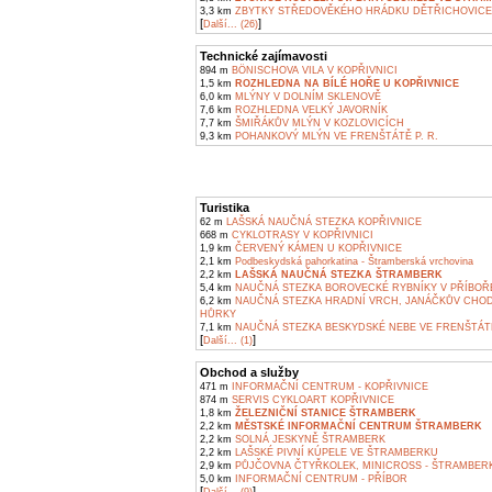
3,3 km
ZBYTKY STŘEDOVĚKÉHO HRÁDKU DĚTŘICHOVICE V
[
]
Další... (26)
Technické zajímavosti
894 m
BÖNISCHOVA VILA V KOPŘIVNICI
1,5 km
ROZHLEDNA NA BÍLÉ HOŘE U KOPŘIVNICE
6,0 km
MLÝNY V DOLNÍM SKLENOVĚ
7,6 km
ROZHLEDNA VELKÝ JAVORNÍK
7,7 km
ŠMIŘÁKŮV MLÝN V KOZLOVICÍCH
9,3 km
POHANKOVÝ MLÝN VE FRENŠTÁTĚ P. R.
Turistika
62 m
LAŠSKÁ NAUČNÁ STEZKA KOPŘIVNICE
668 m
CYKLOTRASY V KOPŘIVNICI
1,9 km
ČERVENÝ KÁMEN U KOPŘIVNICE
2,1 km
Podbeskydská pahorkatina - Štramberská vrchovina
2,2 km
LAŠSKÁ NAUČNÁ STEZKA ŠTRAMBERK
5,4 km
NAUČNÁ STEZKA BOROVECKÉ RYBNÍKY V PŘÍBOŘ
6,2 km
NAUČNÁ STEZKA HRADNÍ VRCH, JANÁČKŮV CHOD
HŮRKY
7,1 km
NAUČNÁ STEZKA BESKYDSKÉ NEBE VE FRENŠTÁ
[
]
Další... (1)
Obchod a služby
471 m
INFORMAČNÍ CENTRUM - KOPŘIVNICE
874 m
SERVIS CYKLOART KOPŘIVNICE
1,8 km
ŽELEZNIČNÍ STANICE ŠTRAMBERK
2,2 km
MĚSTSKÉ INFORMAČNÍ CENTRUM ŠTRAMBERK
2,2 km
SOLNÁ JESKYNĚ ŠTRAMBERK
2,2 km
LAŠSKÉ PIVNÍ KÚPELE VE ŠTRAMBERKU
2,9 km
PŮJČOVNA ČTYŘKOLEK, MINICROSS - ŠTRAMBER
5,0 km
INFORMAČNÍ CENTRUM - PŘÍBOR
[
]