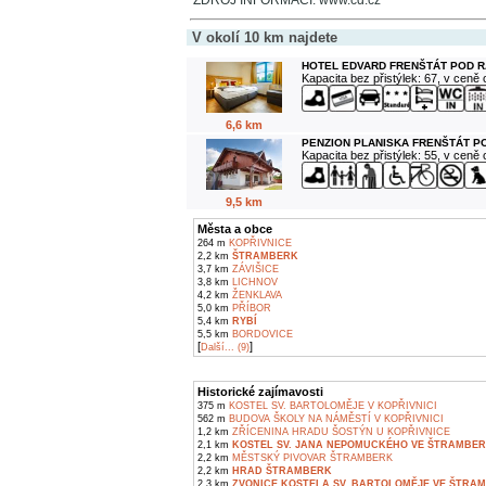
ZDROJ INFORMACÍ: www.cd.cz
V okolí 10 km najdete
HOTEL EDVARD FRENŠTÁT POD 
Kapacita bez přistýlek: 67, v ceně
6,6 km
PENZION PLANISKA FRENŠTÁT 
Kapacita bez přistýlek: 55, v ceně
9,5 km
Města a obce
264 m
KOPŘIVNICE
2,2 km
ŠTRAMBERK
3,7 km
ZÁVIŠICE
3,8 km
LICHNOV
4,2 km
ŽENKLAVA
5,0 km
PŘÍBOR
5,4 km
RYBÍ
5,5 km
BORDOVICE
[
]
Další... (9)
Historické zajímavosti
375 m
KOSTEL SV. BARTOLOMĚJE V KOPŘIVNICI
562 m
BUDOVA ŠKOLY NA NÁMĚSTÍ V KOPŘIVNICI
1,2 km
ZŘÍCENINA HRADU ŠOSTÝN U KOPŘIVNICE
2,1 km
KOSTEL SV. JANA NEPOMUCKÉHO VE ŠTRAMBE
2,2 km
MĚSTSKÝ PIVOVAR ŠTRAMBERK
2,2 km
HRAD ŠTRAMBERK
2,3 km
ZVONICE KOSTELA SV. BARTOLOMĚJE VE ŠTRA