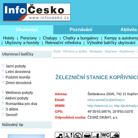
Ubytování
Poznávání
Aktivita
Hotely
Penziony
Chalupy
Chatky a bungalovy
Kempy a autokem
|
|
|
|
Ubytovny a hostely
Rekreační střediska
Výhodné balíčky ubytování
|
|
|
Úvod
-
Obchod a služby
-
Beskydy
-
Doprava
-
Kopřivnice
-
Ubytovací balíčky
Jarní pobyty
Letní dovolená
ŽELEZNIČNÍ STANICE KOPŘIVNIC
Podzim levněji
Zimní dovolená
Wellness pobyty
Adresa:
Štefánikova 200/6, 742 21 Kopřiv
Aktivní pobyty
Email:
info(zavináč)cd(tečka)cz
Romantika pro dva
WWW:
http://www.cd.cz
;
http://jizdnirady
S dětmi
GPS:
49°35'43,585"N, 18°8'50,010"E
Senioři
Odpovědná osoba:
ČESKÉ DRÁHY, a.s.
Náhodný tip