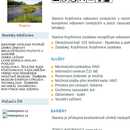
Stanice Kopřivnice odbavení cestujících v mezi
komplexní odbavení cestujících a jejich zavazad
Regiony
lehátka).
Novinky InfoČesko
Stanice Kopřivnice zastávka nezajišťuje odbavení,
Obslužnost tratí: 325 Veřovice - Studénka a zpě
BIKEPARK OPÁLENÁ PSTRUŽÍ
Zastávky: Kopřivnice, Kopřivnice zastávka
ZÁMEK ŽINKOVY
MIKULÁŠTÍKOVO FOJTSTVÍ V
JASENNÉ
ZÁMEK LEŠANY
SLUŽBY
LESNÍ DIVADLO SKALKA -
PODLESÍ
Mezinárodní pokladna: ANO
ALPALOUKA - ŽELEZNÁ RUDA
PŮJČOVNA KOL A KOLOBĚŽEK -
Informační centrum ČD: NE
VRBNO POD PRADĚDEM
Rezervace jízdenek: je možná
HASIČSKÉ MUZEUM - ŽAMBERK
MUZEUM STARÝCH STROJŮ A
Možnost platby přes kreditní kartu: ANO
TECHNOLOGIÍ - ŽAMBERK
Prostory pro cestující: čekárna
SKI AREÁL SACHROVKA -
ROKYTNICE NAD JIZEROU
Úschovna zavazadel, kol
Občerstvení - bufet
Sociální zařízení
Počasí v ČR
BARIÉRY
Stanice je přístupná bezbariérově včetně nástupišť