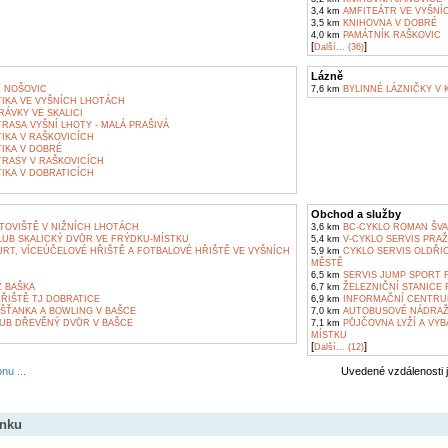
3,4 km
AMFITEÁTR VE VYŠNÍ
3,5 km
KNIHOVNA V DOBRÉ
4,0 km
PAMÁTNÍK RAŠKOVIC
[
]
Další... (36)
Lázně
Z NOŠOVIC
7,6 km
BYLINNÉ LÁZNIČKY V
IKA VE VYŠNÍCH LHOTÁCH
ÁVKY VE SKALICI
RASA VYŠNÍ LHOTY - MALÁ PRAŠIVÁ
IKA V RAŠKOVICÍCH
IKA V DOBRÉ
TRASY V RAŠKOVICÍCH
IKA V DOBRATICÍCH
Obchod a služby
OVIŠTĚ V NIŽNÍCH LHOTÁCH
3,6 km
BC-CYKLO ROMAN ŠVA
UB SKALICKÝ DVŮR VE FRÝDKU-MÍSTKU
5,4 km
V-CYKLO SERVIS PRA
RT, VÍCEÚČELOVÉ HŘIŠTĚ A FOTBALOVÉ HŘIŠTĚ VE VYŠNÍCH
5,9 km
CYKLO SERVIS OLDŘIC
MĚSTĚ
6,5 km
SERVIS JUMP SPORT 
 BAŠKA
6,7 km
ŽELEZNIČNÍ STANICE 
ŘIŠTĚ TJ DOBRATICE
6,9 km
INFORMAČNÍ CENTRUM
ŠŤANKA A BOWLING V BAŠCE
7,0 km
AUTOBUSOVÉ NÁDRAŽÍ
UB DŘEVĚNÝ DVŮR V BAŠCE
7,1 km
PŮJČOVNA LYŽÍ A VYB
MÍSTKU
[
]
Další... (12)
nu ...
Uvedené vzdálenosti 
ánku