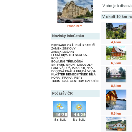
V obci je k dispozi
V okolí 10 km n
Praha hl.m.
Novinky InfoČesko
4,4 km
BIKEPARK OPÁLENÁ PSTRUŽÍ
ZÁMEK ŽINKOVY
ZÁMEK LEŠANY
LESNÍ DIVADLO SKALKA -
PODLESÍ
BOWLING TŘEMOŠNÁ
6,5 km
SKI PARK GRUŇ - DISCGOLF
LANOVÁ DRÁHA KAROLINKA
BOBOVÁ DRÁHA HRUBÁ VODA
KLÁŠTER BENEDIKTÍNEK BÍLÁ
HORA - PRAHA, ŘEPY
TURISTICKÉ CENTRUM RAPOTÍN
8,3 km
Počasí v ČR
8,6 km