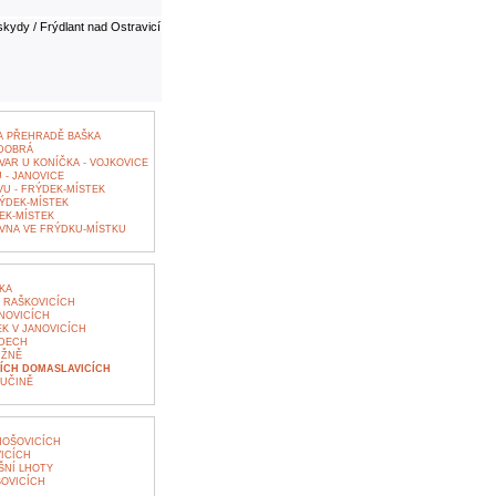
kydy / Frýdlant nad Ostravicí
A PŘEHRADĚ BAŠKA
 DOBRÁ
VAR U KONÍČKA - VOJKOVICE
 - JANOVICE
U - FRÝDEK-MÍSTEK
ÝDEK-MÍSTEK
EK-MÍSTEK
NA VE FRÝDKU-MÍSTKU
KA
 RAŠKOVICÍCH
NOVICÍCH
K V JANOVICÍCH
YDECH
RŽNĚ
ÍCH DOMASLAVICÍCH
UČINĚ
NOŠOVICÍCH
ICÍCH
ŠNÍ LHOTY
OVICÍCH