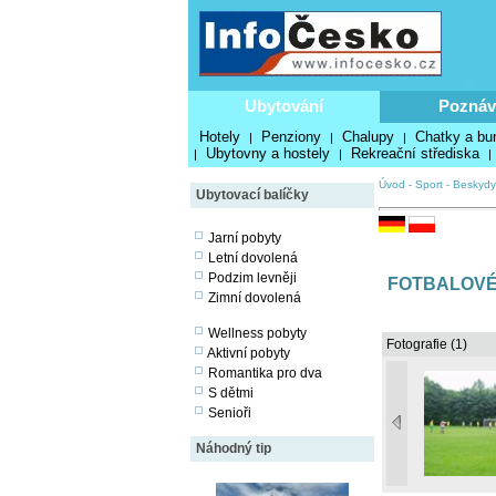
Ubytování
Poznáv
Hotely
Penziony
Chalupy
Chatky a bu
|
|
|
Ubytovny a hostely
Rekreační střediska
|
|
|
Úvod
-
Sport
-
Beskydy
Ubytovací balíčky
Jarní pobyty
Letní dovolená
Podzim levněji
FOTBALOVÉ 
Zimní dovolená
Wellness pobyty
Fotografie (1)
Aktivní pobyty
Romantika pro dva
S dětmi
Senioři
Náhodný tip