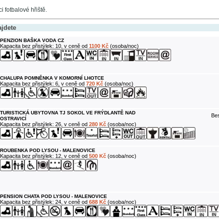
ci fotbalové hřiště.
ajdete
PENZION BAŠKA VODA CZ
Kapacita bez přistýlek: 10, v ceně od
1100 Kč
(osoba/noc)
CHALUPA POMNĚNKA V KOMORNÍ LHOTCE
Kapacita bez přistýlek: 6, v ceně od
720 Kč
(osoba/noc)
TURISTICKÁ UBYTOVNA TJ SOKOL VE FRÝDLANTĚ NAD
Bes
OSTRAVICÍ
Kapacita bez přistýlek: 26, v ceně od
280 Kč
(osoba/noc)
ROUBENKA POD LYSOU - MALENOVICE
Kapacita bez přistýlek: 12, v ceně od
500 Kč
(osoba/noc)
PENSION CHATA POD LYSOU - MALENOVICE
Kapacita bez přistýlek: 24, v ceně od
688 Kč
(osoba/noc)