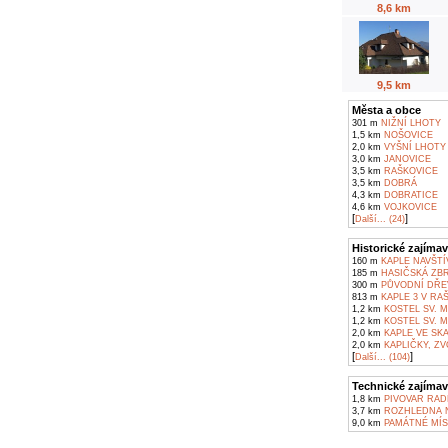
8,6 km
9,5 km
Města a obce
301 m
NIŽNÍ LHOTY
1,5 km
NOŠOVICE
2,0 km
VYŠNÍ LHOTY
3,0 km
JANOVICE
3,5 km
RAŠKOVICE
3,5 km
DOBRÁ
4,3 km
DOBRATICE
4,6 km
VOJKOVICE
[
]
Další... (24)
Historické zajímav
160 m
KAPLE NAVŠTÍ
185 m
HASIČSKÁ ZBR
300 m
PŮVODNÍ DŘE
813 m
KAPLE 3 V RA
1,2 km
KOSTEL SV. M
1,2 km
KOSTEL SV. M
2,0 km
KAPLE VE SKA
2,0 km
KAPLIČKY, ZV
[
]
Další... (104)
Technické zajímav
1,8 km
PIVOVAR RAD
3,7 km
ROZHLEDNA N
9,0 km
PAMÁTNÉ MÍS