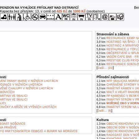
Bes
PENZION NA VYHLÍDCE FRÝDLANT NAD OSTRAVICÍ
Kapacita bez přistýlek: 13, v ceně od
425 Kč
do
1000 Kč
(osoba/noc)
Stravování a zábava
3,7 km
RESTAURACE KEMP N
3,9 km
HOSTINEC NA ŠPICI -
4,4 km
HOSTINEC A MINIPIVO
5,8 km
RESTAURACE U TOFLŮ
6,0 km
OBČERSTVENÍ U SPLAV
6,2 km
VAGÓN CAFE BAR - FR
6,3 km
PRESTIGE CLUB FRÝD
6,6 km
RESTAURACE SOKOLOV
[
]
Další... (21)
osti
Přírodní zajímavosti
VENÍ PANNY MARIE V NIŽNÍCH LHOTÁCH
1,1 km
NPP SKALICKÁ MORÁV
OJNICE V NIŽNÍCH LHOTÁCH
3,0 km
CHRÁNĚNÉ STROMY V
VĚNÉ CHALUPY V NIŽNÍCH LHOTÁCH
3,3 km
PAMÁTNÝ KÁMEN V JA
ŠKOVICÍCH
4,2 km
MALÝ A VELKÝ PAHORE
ARTINA VE SKALICI
4,5 km
PP KAMENEC V BESK
ARTINA VE SKALICI
6,3 km
PAMÁTNÝ STROM V P
LICI
6,4 km
MOŘSKÉ OKO V HORN
ONIČKY A KŘÍŽE VE VYŠNÍCH LHOTÁCH
6,8 km
PAMÁTNÝ STROM NA L
[
]
Další... (6)
osti
Kultura
EGAST NOŠOVICE
1,3 km
OBECNÍ KNIHOVNA V 
A PRAŠIVÉ
1,3 km
OBECNÍ DŮM V NOŠOV
TO PARTYZÁNSKÝCH ODBOJŮ A BUNKR NA MORÁVCE
1,4 km
OBECNÍ KNIHOVNA VY
1,8 km
RADEGAST DEN V NOŠ
3,2 km
KNIHOVNA JANOVICE