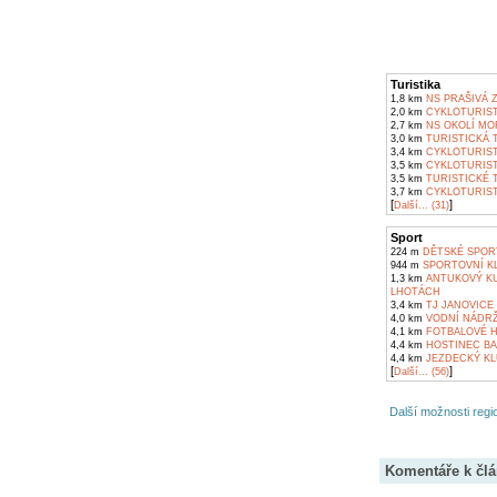
Turistika
1,8 km
NS PRAŠIVÁ 
2,0 km
CYKLOTURIST
2,7 km
NS OKOLÍ MOR
3,0 km
TURISTICKÁ T
3,4 km
CYKLOTURIST
3,5 km
CYKLOTURIST
3,5 km
TURISTICKÉ 
3,7 km
CYKLOTURIST
[
]
Další... (31)
Sport
224 m
DĚTSKÉ SPORT
944 m
SPORTOVNÍ KL
1,3 km
ANTUKOVÝ KU
LHOTÁCH
3,4 km
TJ JANOVICE
4,0 km
VODNÍ NÁDRŽ
4,1 km
FOTBALOVÉ H
4,4 km
HOSTINEC BA
4,4 km
JEZDECKÝ KL
[
]
Další... (56)
Další možnosti regio
Komentáře k čl