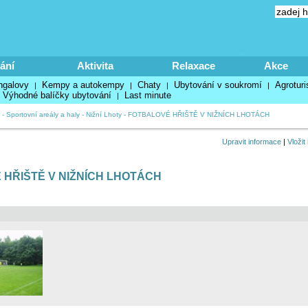
ání
Aktivita
Relaxace
Akce
ngalovy
Kempy a autokempy
Chaty
Ubytování v soukromí
Agroturi
|
|
|
|
Výhodné balíčky ubytování
Last minute
|
-
Sportovní areály a haly
-
Nižní Lhoty
-
FOTBALOVÉ HŘIŠTĚ V NIŽNÍCH LHOTÁCH
Upravit informace
|
Vložit
HŘIŠTĚ V NIŽNÍCH LHOTÁCH