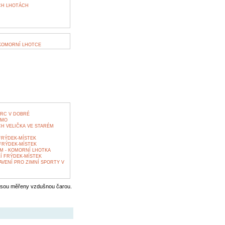
CH LHOTÁCH
 KOMORNÍ LHOTCE
RC V DOBRÉ
ŽMO
H VELIČKA VE STARÉM
FRÝDEK-MÍSTEK
FRÝDEK-MÍSTEK
 - KOMORNÍ LHOTKA
 FRÝDEK-MÍSTEK
AVENÍ PRO ZIMNÍ SPORTY V
jsou měřeny vzdušnou čarou.