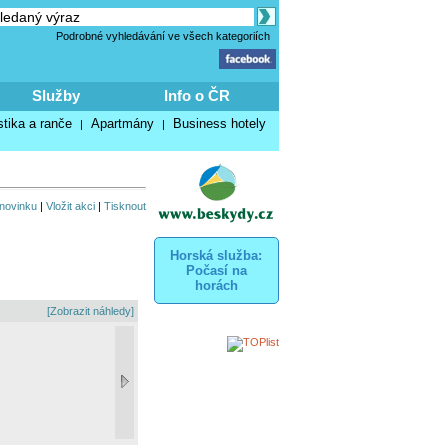
Podrobné vyhledávání ve všech kategoriích
Služby
Info o ČR
stika a ranče
Apartmány
Business hotely
|
|
 novinku
|
Vložit akci
|
Tisknout
Horská služba:
Počasí na
horách
[Zobrazit náhledy]