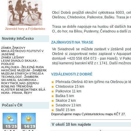
Obcí Dobrá projíždí okružní cyklotrasa 6003, c
Olešnou, Chlebovice, Palkovice, Bašku. Trasa je n
Trasa se dobře napojuje na hustou síť dalších tr
Jizerské hory a Frýdlantsko
O., do hor, na Bílou, Pustevny, Čeladnou a další z
Novinky InfoČesko
ZAJÍMAVOSTI NA TRASE
ZÁMEK ŽINKOVY
Ve Sviadnově se můžete zastavit v jízdárně pod
MIKULÁŠTÍKOVO FOJTSTVÍ V
Olešné si zasportovat nebo zaplavat v Aquapar
JASENNÉ
ZÁMEK LEŠANY
domluvě +420 558 654 073 - pan Haleš). V Palkovi
LESNÍ DIVADLO SKALKA -
stojí kamenný barokní kříž z r. 1741. Další možnos
PODLESÍ
ALPALOUKA - ŽELEZNÁ RUDA
HASIČSKÉ MUZEUM - ŽAMBERK
MUZEUM STARÝCH STROJŮ A
VZDÁLENOSTI Z DOBRÉ
TECHNOLOGIÍ - ŽAMBERK
SKI AREÁL SACHROVKA -
Přehrada Olešná 40 km (přímo na Olešnou je lép
ROKYTNICE NAD JIZEROU
Chlebovice 15 km
BOWLING TŘEMOŠNÁ
KLÁŠTER BENEDIKTÍNEK BÍLÁ
Palkovice 11 km
HORA - PRAHA, ŘEPY
Baška 5 km
Skalice 2 km
Sviadnov 13 km
Počasí v ČR
Staříč 15 km
Doporučujeme mapu Cykloturistickou mapu KČT 27.
V okolí 10 km najdete