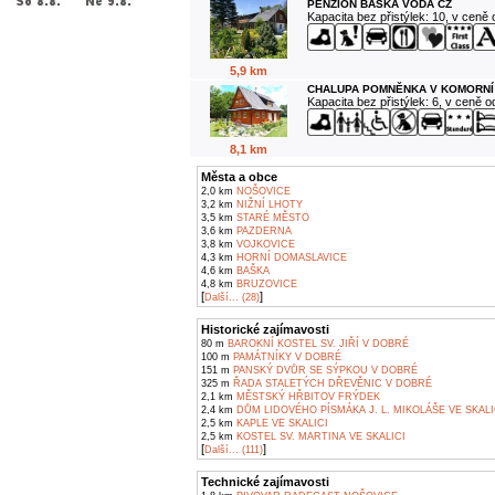
PENZION BAŠKA VODA CZ
Kapacita bez přistýlek: 10, v ceně
5,9 km
CHALUPA POMNĚNKA V KOMORNÍ
Kapacita bez přistýlek: 6, v ceně 
8,1 km
Města a obce
2,0 km
NOŠOVICE
3,2 km
NIŽNÍ LHOTY
3,5 km
STARÉ MĚSTO
3,6 km
PAZDERNA
3,8 km
VOJKOVICE
4,3 km
HORNÍ DOMASLAVICE
4,6 km
BAŠKA
4,8 km
BRUZOVICE
[
]
Další... (28)
Historické zajímavosti
80 m
BAROKNÍ KOSTEL SV. JIŘÍ V DOBRÉ
100 m
PAMÁTNÍKY V DOBRÉ
151 m
PANSKÝ DVŮR SE SÝPKOU V DOBRÉ
325 m
ŘADA STALETÝCH DŘEVĚNIC V DOBRÉ
2,1 km
MĚSTSKÝ HŘBITOV FRÝDEK
2,4 km
DŮM LIDOVÉHO PÍSMÁKA J. L. MIKOLÁŠE VE SKALI
2,5 km
KAPLE VE SKALICI
2,5 km
KOSTEL SV. MARTINA VE SKALICI
[
]
Další... (111)
Technické zajímavosti