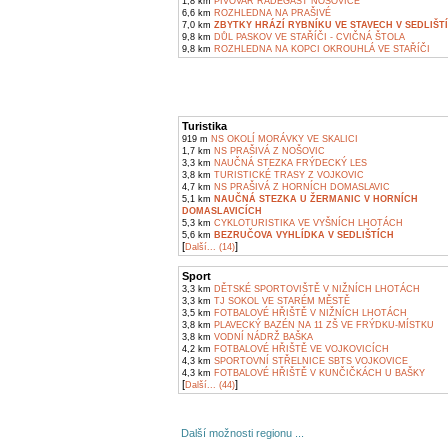
1,8 km
PIVOVAR RADEGAST NOŠOVICE
6,6 km
ROZHLEDNA NA PRAŠIVÉ
7,0 km
ZBYTKY HRÁZÍ RYBNÍKU VE STAVECH V SEDLIŠT
9,8 km
DŮL PASKOV VE STAŘÍČI - CVIČNÁ ŠTOLA
9,8 km
ROZHLEDNA NA KOPCI OKROUHLÁ VE STAŘÍČI
Turistika
919 m
NS OKOLÍ MORÁVKY VE SKALICI
1,7 km
NS PRAŠIVÁ Z NOŠOVIC
3,3 km
NAUČNÁ STEZKA FRÝDECKÝ LES
3,8 km
TURISTICKÉ TRASY Z VOJKOVIC
4,7 km
NS PRAŠIVÁ Z HORNÍCH DOMASLAVIC
5,1 km
NAUČNÁ STEZKA U ŽERMANIC V HORNÍCH
DOMASLAVICÍCH
5,3 km
CYKLOTURISTIKA VE VYŠNÍCH LHOTÁCH
5,6 km
BEZRUČOVA VYHLÍDKA V SEDLIŠTÍCH
[
]
Další... (14)
Sport
3,3 km
DĚTSKÉ SPORTOVIŠTĚ V NIŽNÍCH LHOTÁCH
3,3 km
TJ SOKOL VE STARÉM MĚSTĚ
3,5 km
FOTBALOVÉ HŘIŠTĚ V NIŽNÍCH LHOTÁCH
3,8 km
PLAVECKÝ BAZÉN NA 11 ZŠ VE FRÝDKU-MÍSTKU
3,8 km
VODNÍ NÁDRŽ BAŠKA
4,2 km
FOTBALOVÉ HŘIŠTĚ VE VOJKOVICÍCH
4,3 km
SPORTOVNÍ STŘELNICE SBTS VOJKOVICE
4,3 km
FOTBALOVÉ HŘIŠTĚ V KUNČIČKÁCH U BAŠKY
[
]
Další... (44)
Další možnosti regionu ...