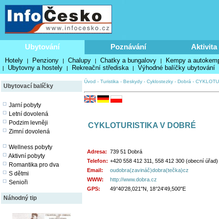
Ubytování
Poznávání
Aktivita
Hotely
Penziony
Chalupy
Chatky a bungalovy
Kempy a autokem
|
|
|
|
Ubytovny a hostely
Rekreační střediska
Výhodné balíčky ubytování
|
|
|
Úvod
-
Turistika
-
Beskydy
-
Cyklostezky
-
Dobrá
-
CYKLOTU
Ubytovací balíčky
Jarní pobyty
Letní dovolená
Podzim levněji
CYKLOTURISTIKA V DOBRÉ
Zimní dovolená
Wellness pobyty
Adresa:
739 51 Dobrá
Aktivní pobyty
Telefon:
+420 558 412 311, 558 412 300 (obecní úřad)
Romantika pro dva
Email:
oudobra(zavináč)dobra(tečka)cz
S dětmi
WWW:
http://www.dobra.cz
Senioři
GPS:
49°40'28,021"N, 18°24'49,500"E
Náhodný tip