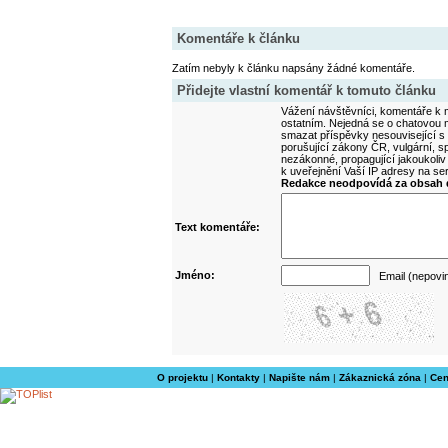
Komentáře k článku
Zatím nebyly k článku napsány žádné komentáře.
Přidejte vlastní komentář k tomuto článku
Vážení návštěvníci, komentáře k m
ostatním. Nejedná se o chatovou m
smazat příspěvky nesouvisející s
porušující zákony ČR, vulgární, sp
nezákonné, propagující jakoukoliv
k uveřejnění Vaší IP adresy na s
Redakce neodpovídá za obsah d
Text komentáře:
Jméno:
Email (nepovi
O projektu
|
Kontakty
|
Napište nám
|
Zákaznická zóna
|
Cen