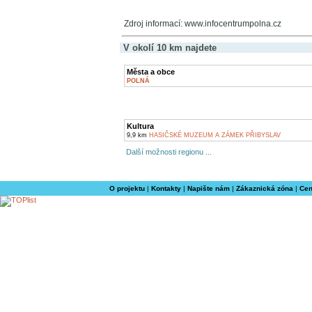
Zdroj informací: www.infocentrumpolna.cz
V okolí 10 km najdete
Města a obce
POLNÁ
Kultura
9,9 km
HASIČSKÉ MUZEUM A ZÁMEK PŘIBYSLAV
Další možnosti regionu ...
O projektu
|
Kontakty
|
Napište nám
|
Zákaznická zóna
|
Cen