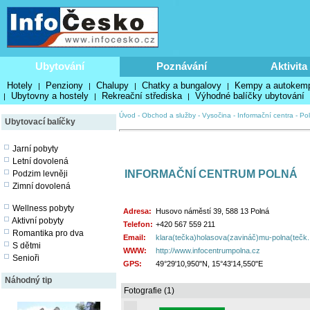
Ubytování
Poznávání
Aktivita
Hotely
Penziony
Chalupy
Chatky a bungalovy
Kempy a autokem
|
|
|
|
Ubytovny a hostely
Rekreační střediska
Výhodné balíčky ubytování
|
|
|
Úvod
-
Obchod a služby
-
Vysočina
-
Informační centra
-
Po
Ubytovací balíčky
Jarní pobyty
Letní dovolená
INFORMAČNÍ CENTRUM POLNÁ
Podzim levněji
Zimní dovolená
Wellness pobyty
Adresa:
Husovo náměstí 39, 588 13 Polná
Aktivní pobyty
Telefon:
+420 567 559 211
Romantika pro dva
Email:
klara(tečka)holasova(zavináč)mu-polna(tečk..
S dětmi
WWW:
http://www.infocentrumpolna.cz
Senioři
GPS:
49°29'10,950"N, 15°43'14,550"E
Náhodný tip
Fotografie (1)