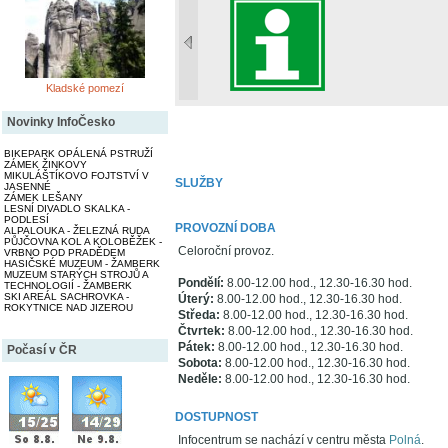
Kladské pomezí
Novinky InfoČesko
BIKEPARK OPÁLENÁ PSTRUŽÍ
ZÁMEK ŽINKOVY
MIKULÁŠTÍKOVO FOJTSTVÍ V
SLUŽBY
JASENNÉ
ZÁMEK LEŠANY
LESNÍ DIVADLO SKALKA -
PODLESÍ
PROVOZNÍ DOBA
ALPALOUKA - ŽELEZNÁ RUDA
PŮJČOVNA KOL A KOLOBĚŽEK -
Celoroční provoz.
VRBNO POD PRADĚDEM
HASIČSKÉ MUZEUM - ŽAMBERK
MUZEUM STARÝCH STROJŮ A
Pondělí:
8.00-12.00 hod., 12.30-16.30 hod.
TECHNOLOGIÍ - ŽAMBERK
SKI AREÁL SACHROVKA -
Úterý:
8.00-12.00 hod., 12.30-16.30 hod.
ROKYTNICE NAD JIZEROU
Středa:
8.00-12.00 hod., 12.30-16.30 hod.
Čtvrtek:
8.00-12.00 hod., 12.30-16.30 hod.
Pátek:
8.00-12.00 hod., 12.30-16.30 hod.
Počasí v ČR
Sobota:
8.00-12.00 hod., 12.30-16.30 hod.
Neděle:
8.00-12.00 hod., 12.30-16.30 hod.
DOSTUPNOST
Infocentrum se nachází v centru města
Polná
.