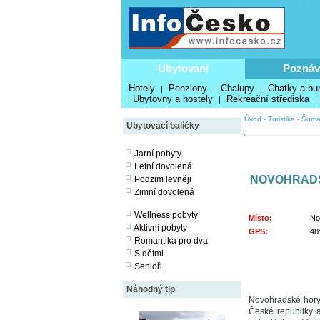
Ubytování
Poznáv
Hotely
Penziony
Chalupy
Chatky a bu
|
|
|
Ubytovny a hostely
Rekreační střediska
|
|
|
Úvod
-
Turistika
-
Šuma
Ubytovací balíčky
Jarní pobyty
Letní dovolená
NOVOHRAD
Podzim levněji
Zimní dovolená
Wellness pobyty
Místo:
No
Aktivní pobyty
GPS:
48
Romantika pro dva
S dětmi
Senioři
Náhodný tip
Novohradské hory 
České republiky 