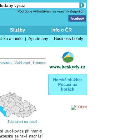
Podrobné vyhledávání ve všech kategoriích
Služby
Info o ČR
stika a ranče
Apartmány
Business hotely
|
|
 novinku
|
Vložit akci
|
Tisknout
Horská služba:
Počasí na
horách
Zobrazení na mapě
é Budějovice při hranici
akousku se také nachází