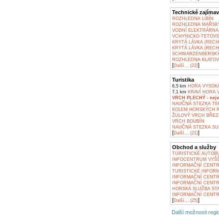
Technické zajímav
ROZHLEDNA LIBÍN
ROZHLEDNA MAŘSK
VODNÍ ELEKTRÁRNA
VCHYNICKO-TETOVS
KRYTÁ LÁVKA (RECHL
KRYTÁ LÁVKA (RECH
SCHWARZENBERSKÝ 
ROZHLEDNA KLATOV
[
]
Další... (22)
Turistika
6,5 km
HORA VYSOK
7,1 km
KRAVÍ HORA 
VRCH PLECHÝ - nejv
NAUČNÁ STEZKA TE
KOLEM HORSKÝCH R
ŽULOVÝ VRCH BŘEZ
VRCH BOUBÍN
NAUČNÁ STEZKA SU
[
]
Další... (21)
Obchod a služby
TURISTICKÉ AUTOB
INFOCENTRUM VYŠŠ
INFORMAČNÍ CENT
TURISTICKÉ INFOR
INFORMAČNÍ CENTR
INFORMAČNÍ CENTR
HORSKÁ SLUŽBA ST
INFORMAČNÍ CENTR
[
]
Další... (25)
Další možnosti regio