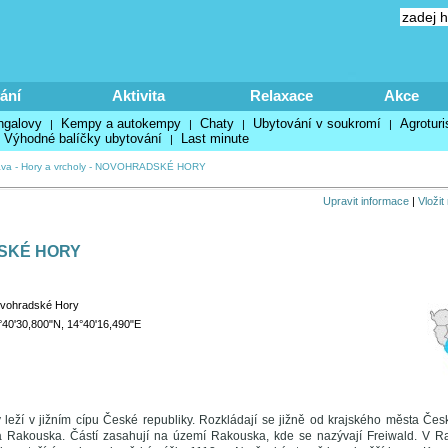
ání
Aktivita
Relaxace
Akce
ngalovy
Kempy a autokempy
Chaty
Ubytování v soukromí
Agroturi
|
|
|
|
Výhodné balíčky ubytování
Last minute
|
va
-
Hory a vrcholy
-
NOVOHRADSKÉ HORY
Upravit informace
|
Vložit
SKÉ HORY
vohradské Hory
°40'30,800"N, 14°40'16,490"E
leží v jižním cípu České republiky. Rozkládají se jižně od krajského města Česk
a Rakouska. Částí zasahují na území Rakouska, kde se nazývají Freiwald. V R