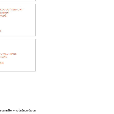
 KLATOVY KLENOVÁ
ZÁBRDÍ
BRODĚ
K
 CYKLOTRANS
TRANS
ROD
jsou měřeny vzdušnou čarou.