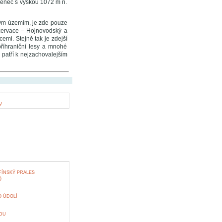
menec s výškou 1072 m n.
ým územím, je zde pouze
ezervace – Hojnovodský a
emi. Stejně tak je zdejší
příhraniční lesy a mnohé
á patří k nejzachovalejším
V
ÍNSKÝ PRALES
)
O ÚDOLÍ
DU