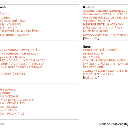
osti
Kultura
GALERIE U BÍLÉHO JEDNOROŽCE
Ý VRCH
SBÍRKA PAPÍROVÝCH BETLÉMŮ V 
 VYDRA
POŠTOVNÍ MUZEUM VE VYŠŠÍM 
KÝ PLAVEBNÍ KANÁL
VOLARSKÉ MUZEUM
E) - NOVÉ SPOLÍ
MĚSTSKÉ MUZEUM VODŇANY
LE) - LENORA
MĚSTSKÁ GALERIE VODŇANY
PLAVEBNÍ KANÁL - STRÁŽNÝ
MUZEUM VIMPERK
SKÁ HŮRKA - KLATOVY
ŠUMAVOUSŮV ZVĚŘINEC VIMPER
[
]
Další... (35)
Sport
Á V NOVOHRADSKÝCH HORÁCH
HOROLEZECTVÍ - SOKOLČÍ
V NOVOHRADSKÝCH HORÁCH
SKIBUS ŠUMAVA
yšší vrchol Šumavy
ŘEKA VLTAVA
REZIINO ÚDOLÍ U NOVÝCH HRADŮ
CYKLOBUS ČESKOKRUMLOVSKO -
YBNÍKŮ A ŽOFÍNSKÉHO PRALESA
CYKLOBUS JIŽNÍ ČECHY - CYKLO
NÍK U DOBRÉ VODY NA ŠUMAVĚ
ŽÁRSKÝ RYBNÍK
JEZDECKÝ KLUB NOWA - VYŠŠÍ B
DSLAVICKÝ OKRUH
KRYTÝ BAZÉN VOLARY
[
]
Další... (51)
USY ŠUMAVA
Í BROD
RUM VODŇANY
MAČNÍ CENTRUM VIMPERK
UM - ČESKÉ ŽLEBY
UM - STOŽEC
ANICE ZADOV
UM - PRACHATICE
nu ...
Uvedené vzdálenosti 