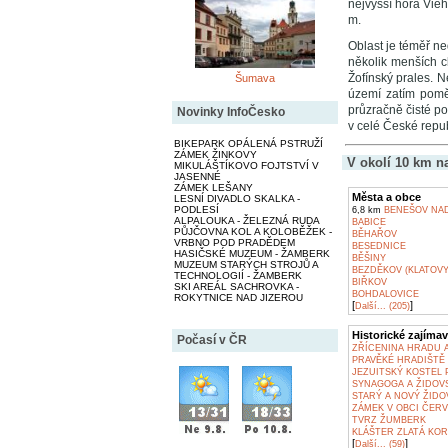
nejvyšší hora Vie
m.
Oblast je téměř n
několik menších c
Žofínský prales. N
Šumava
území zatím poměr
průzračně čisté po
Novinky InfoČesko
v celé České repub
BIKEPARK OPÁLENÁ PSTRUŽÍ
ZÁMEK ŽINKOVY
V okolí 10 km n
MIKULÁŠTÍKOVO FOJTSTVÍ V
JASENNÉ
ZÁMEK LEŠANY
Města a obce
LESNÍ DIVADLO SKALKA -
PODLESÍ
6,8 km
BENEŠOV NA
ALPALOUKA - ŽELEZNÁ RUDA
BABICE
PŮJČOVNA KOL A KOLOBĚŽEK -
BĚHAŘOV
VRBNO POD PRADĚDEM
BESEDNICE
HASIČSKÉ MUZEUM - ŽAMBERK
BĚŠINY
MUZEUM STARÝCH STROJŮ A
BEZDĚKOV (KLATOVY
TECHNOLOGIÍ - ŽAMBERK
BIŘKOV
SKI AREÁL SACHROVKA -
BOHDALOVICE
ROKYTNICE NAD JIZEROU
[
]
Další... (205)
Historické zajímav
Počasí v ČR
ZŘÍCENINA HRADU 
PRAVĚKÉ HRADIŠTĚ 
JEZUITSKÝ KOSTEL P
SYNAGOGA A ŽIDOVS
STARÝ A NOVÝ ŽIDO
ZÁMEK V OBCI ČERV
TVRZ ŽUMBERK
KLÁŠTER ZLATÁ KOR
[
]
Další... (59)