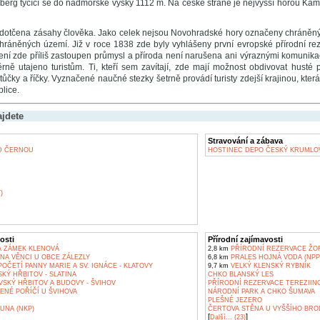
hberg tyčící se do nadmořské výšky 1112 m. Na české straně je nejvyšší horou Ka
edotčena zásahy člověka. Jako celek nejsou Novohradské hory označeny chráněn
hráněných území. Již v roce 1838 zde byly vyhlášeny první evropské přírodní r
ení zde příliš zastoupen průmysl a příroda není narušena ani výraznými komunikac
ně utajeno turistům. Ti, kteří sem zavítají, zde mají možnost obdivovat husté 
tůčky a říčky. Vyznačené naučné stezky šetrně provádí turisty zdejší krajinou, kter
lice.
ajdete
Stravování a zábava
D ČERNOU
HOSTINEC DEPO ČESKÝ KRUMLO
)
osti
Přírodní zajímavosti
A ZÁMEK KLENOVÁ
2,8 km
PŘÍRODNÍ REZERVACE ŽOF
NA VĚNCI U OBCE ZÁLEZLY
6,8 km
PRALES HOJNÁ VODA (NPP
OČETÍ PANNY MARIE A SV. IGNÁCE - KLATOVY
9,7 km
VELKÝ KLENSKÝ RYBNÍK
KÝ HŘBITOV - SLATINA
CHKO BLANSKÝ LES
VSKÝ HŘBITOV A BUDOVY - ŠVIHOV
PŘÍRODNÍ REZERVACE TEREZIIN
ENÉ POŘÍČÍ U ŠVIHOVA
NÁRODNÍ PARK A CHKO ŠUMAVA
PLEŠNÉ JEZERO
UNA (NKP)
ČERTOVA STĚNA U VYŠŠÍHO BRO
[
]
Další... (23)