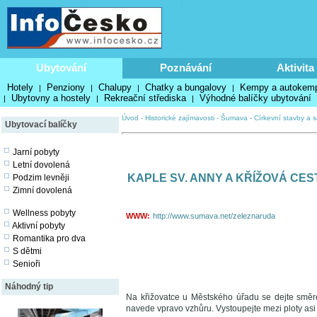
Ubytování
Poznávání
Aktivita
Hotely
Penziony
Chalupy
Chatky a bungalovy
Kempy a autokem
|
|
|
|
Ubytovny a hostely
Rekreační střediska
Výhodné balíčky ubytování
|
|
|
Úvod
-
Historické zajímavosti
-
Šumava
-
Církevní stavby a s
Ubytovací balíčky
Jarní pobyty
Letní dovolená
KAPLE SV. ANNY A KŘÍŽOVÁ CES
Podzim levněji
Zimní dovolená
Wellness pobyty
WWW:
http://www.sumava.net/zeleznaruda
Aktivní pobyty
Romantika pro dva
S dětmi
Senioři
Náhodný tip
Na křižovatce u Městského úřadu se dejte smě
navede vpravo vzhůru. Vystoupejte mezi ploty asi 