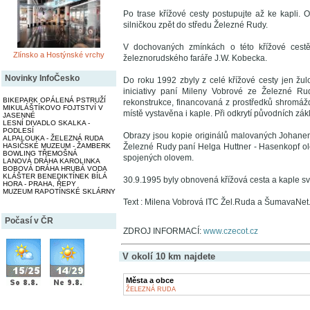
Po trase křížové cesty postupujte až ke kapli.
silničkou zpět do středu Železné Rudy.
V dochovaných zmínkách o této křížové cestě 
Zlínsko a Hostýnské vrchy
železnorudského faráře J.W. Kobecka.
Novinky InfoČesko
Do roku 1992 zbyly z celé křížové cesty jen žul
iniciativy paní Mileny Vobrové ze Železné R
BIKEPARK OPÁLENÁ PSTRUŽÍ
rekonstrukce, financovaná z prostředků shromážd
MIKULÁŠTÍKOVO FOJTSTVÍ V
místě vystavěna i kaple. Při odkrytí původních zá
JASENNÉ
LESNÍ DIVADLO SKALKA -
PODLESÍ
Obrazy jsou kopie originálů malovaných Johanem
ALPALOUKA - ŽELEZNÁ RUDA
Železné Rudy paní Helga Huttner - Hasenkopf ol
HASIČSKÉ MUZEUM - ŽAMBERK
BOWLING TŘEMOŠNÁ
spojených olovem.
LANOVÁ DRÁHA KAROLINKA
BOBOVÁ DRÁHA HRUBÁ VODA
KLÁŠTER BENEDIKTÍNEK BÍLÁ
30.9.1995 byly obnovená křížová cesta a kaple s
HORA - PRAHA, ŘEPY
MUZEUM RAPOTÍNSKÉ SKLÁRNY
Text : Milena Vobrová ITC Žel.Ruda a ŠumavaNet
Počasí v ČR
ZDROJ INFORMACÍ:
www.czecot.cz
V okolí 10 km najdete
Města a obce
ŽELEZNÁ RUDA