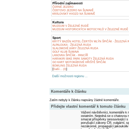
Přírodní zajímavosti
ČERNÉ JEZERO
ČERTOVO JEZERO NA ŠUMAVĚ
KRÁLOVSKÝ HVOZD NA ŠUMAVĚ
Kultura
MUZEUM V ŽELEZNÉ RUDĚ
MUZEUM HISTORICKÝCH MOTOCYKLŮ V ŽELEZNÉ RUDĚ
Sport
KRYTÝ BAZÉN HOTEL ČERTŮV MLÝN ŠPIČÁK - ŽELEZNÁ 
ALPALOUKA - ŽELEZNÁ RUDA
SLALOMOVÉ KÁRY ŽELEZNÁ RUDA
GOLF KLUB ŠUMAVA
LANOVKA ŠPIČÁK - PANCÍŘ
HARAKIRI BIKE PARK SAMOTY ŽELEZNÁ RUDA
GO KART MOTOKÁROVÉ HŘIŠTĚ ŠPIČÁK
BOWLING ŽELEZNÁ RUDA
[
]
Další... (3)
Další možnosti regionu ...
Komentáře k článku
Zatím nebyly k článku napsány žádné komentáře.
Přidejte vlastní komentář k tomuto článku
Vážení návštěvníci, komentáře k m
ostatním. Nejedná se o chatovou m
smazat příspěvky nesouvisející s
porušující zákony ČR, vulgární, sp
nezákonné, propagující jakoukoliv