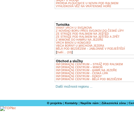
SÁDKY U HOLAN
PRŮRVA PLOUČNICE U NOVIN POD RALSKEM
VYHLÍDKOVÁ VĚŽ NA VRÁTENSKÉ HOŘE
Turistika
VINNÝ VRCH U SVOJKOVA
Z NOVÉHO BORU PŘES SVOJKOV DO ČESKÉ LÍPY
ZE STRÁŽE POD RALSKEM NA JEŠTĚD
ZE STRÁŽE POD RALSKEM NA JEŠTĚD A ZPĚT
Z MIMONĚ DO HAMRU NA JEZEŘE
VRCH BINOV U KONOJED
VRCH BORNÝ U MÁCHOVA JEZERA
BĚLÁ POD BEZDĚZEM – JABLONNÉ V PODJEŠTĚDÍ
[
]
Další... (10)
Obchod a služby
INFORMAČNÍ CENTRUM – STRÁŽ POD RALSKEM
INFORMAČNÍ CENTRUM – MIMOŇ
INFORMAČNÍ CENTRUM - HAMR NA JEZEŘE
INFORMAČNÍ CENTRUM - ČESKÁ LÍPA
INFORMAČNÍ CENTRUM - DOKSY
INFORMAČNÍ CENTRUM - BĚLÁ POD BEZDĚZEM
Další možnosti regionu ...
O projektu
|
Kontakty
|
Napište nám
|
Zákaznická zóna
|
Cen