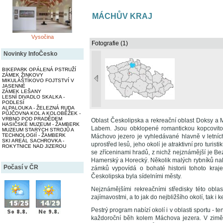
MÁCHŮV KRAJ
Vysočina
Fotografie (1)
Novinky InfoČesko
BIKEPARK OPÁLENÁ PSTRUŽÍ
ZÁMEK ŽINKOVY
MIKULÁŠTÍKOVO FOJTSTVÍ V
JASENNÉ
ZÁMEK LEŠANY
LESNÍ DIVADLO SKALKA -
PODLESÍ
ALPALOUKA - ŽELEZNÁ RUDA
PŮJČOVNA KOL A KOLOBĚŽEK -
VRBNO POD PRADĚDEM
Oblast Českolipska a rekreační oblast Doksy a 
HASIČSKÉ MUZEUM - ŽAMBERK
Labem. Jsou obklopené romantickou kopcovitou
MUZEUM STARÝCH STROJŮ A
TECHNOLOGIÍ - ŽAMBERK
Máchovo jezero je vyhledávané hlavně v letních
SKI AREÁL SACHROVKA -
uprostřed lesů, jeho okolí je atraktivní pro turis
ROKYTNICE NAD JIZEROU
se zříceninami hradů, z nichž nejznámější je Bez
Hamerský a Horecký. Několik malých rybníků na
Počasí v ČR
zámků vypovídá o bohaté historii tohoto kra
Českolipska byla sídelními městy.
Nejznámějšími rekreačními středisky této oblas
zajímavostmi, a to jak do nejbližšího okolí, tak i
Pestrý program nabízí okolí i v oblasti sportu - t
každoroční běh kolem Máchova jezera. V zimě 