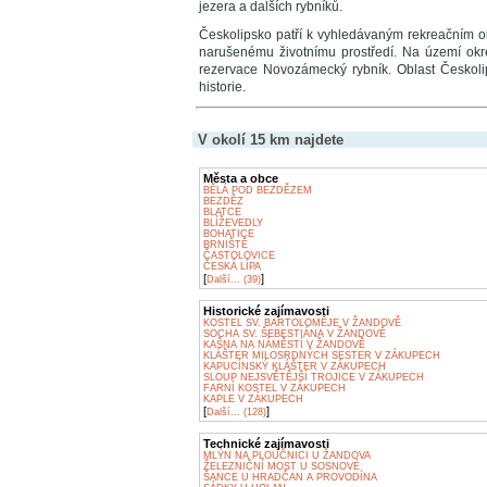
jezera a dalších rybníků.
Českolipsko patří k vyhledávaným rekreačním ob
narušenému životnímu prostředí. Na území okr
rezervace Novozámecký rybník. Oblast Českolipska
historie.
V okolí 15 km najdete
Města a obce
BĚLÁ POD BEZDĚZEM
BEZDĚZ
BLATCE
BLÍŽEVEDLY
BOHATICE
BRNIŠTĚ
ČASTOLOVICE
ČESKÁ LÍPA
[
]
Další... (39)
Historické zajímavosti
KOSTEL SV. BARTOLOMĚJE V ŽANDOVĚ
SOCHA SV. ŠEBESTIÁNA V ŽANDOVĚ
KAŠNA NA NÁMĚSTÍ V ŽANDOVĚ
KLÁŠTER MILOSRDNÝCH SESTER V ZÁKUPECH
KAPUCÍNSKÝ KLÁŠTER V ZÁKUPECH
SLOUP NEJSVĚTĚJŠÍ TROJICE V ZÁKUPECH
FARNÍ KOSTEL V ZÁKUPECH
KAPLE V ZÁKUPECH
[
]
Další... (128)
Technické zajímavosti
MLÝN NA PLOUČNICI U ŽANDOVA
ŽELEZNIČNÍ MOST U SOSNOVÉ
ŠANCE U HRADČAN A PROVODÍNA