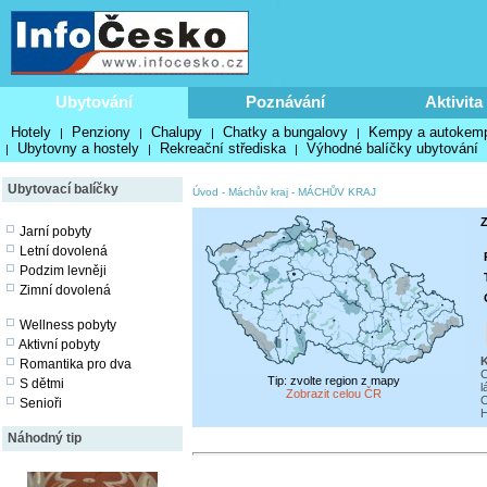
Ubytování
Poznávání
Aktivita
Hotely
Penziony
Chalupy
Chatky a bungalovy
Kempy a autokem
|
|
|
|
Ubytovny a hostely
Rekreační střediska
Výhodné balíčky ubytování
|
|
|
Ubytovací balíčky
Úvod
-
Máchův kraj
-
MÁCHŮV KRAJ
Z
Jarní pobyty
Letní dovolená
Podzim levněji
Zimní dovolená
Wellness pobyty
Aktivní pobyty
Romantika pro dva
C
Tip: zvolte region z mapy
S dětmi
l
Zobrazit celou ČR
O
Senioři
H
Náhodný tip