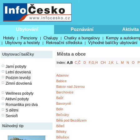
Ubytování
Poznávání
Aktivita
Hotely
Penziony
Chalupy
Chatky a bungalovy
Kempy a autokem
|
|
|
|
Ubytovny a hostely
Rekreační střediska
Výhodné balíčky ubytování
|
|
|
Města a obce
Ubytovací balíčky
Index:
A,B
C,Č
D
F,G,H
CH
J,K
L
M
N
O
P
Jarní pobyty
Letní dovolená
Adamov
Podzim levněji
Babice
Zimní dovolená
Bakov nad Jizerou
Barchovice
Wellness pobyty
Bašť
Aktivní pobyty
Bavoryně
Romantika pro dva
Bdín
S dětmi
Bečváry
Senioři
Bělá pod Bezdězem
Náhodný tip
Běleč
Běloky
Bělušice