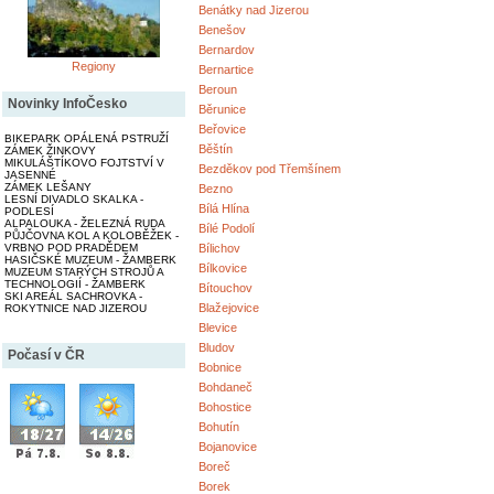
Benátky nad Jizerou
Benešov
Bernardov
Regiony
Bernartice
Beroun
Novinky InfoČesko
Běrunice
Beřovice
BIKEPARK OPÁLENÁ PSTRUŽÍ
Běštín
ZÁMEK ŽINKOVY
MIKULÁŠTÍKOVO FOJTSTVÍ V
Bezděkov pod Třemšínem
JASENNÉ
ZÁMEK LEŠANY
Bezno
LESNÍ DIVADLO SKALKA -
Bílá Hlína
PODLESÍ
ALPALOUKA - ŽELEZNÁ RUDA
Bílé Podolí
PŮJČOVNA KOL A KOLOBĚŽEK -
VRBNO POD PRADĚDEM
Bílichov
HASIČSKÉ MUZEUM - ŽAMBERK
Bílkovice
MUZEUM STARÝCH STROJŮ A
TECHNOLOGIÍ - ŽAMBERK
Bítouchov
SKI AREÁL SACHROVKA -
Blažejovice
ROKYTNICE NAD JIZEROU
Blevice
Bludov
Počasí v ČR
Bobnice
Bohdaneč
Bohostice
Bohutín
Bojanovice
Boreč
Borek