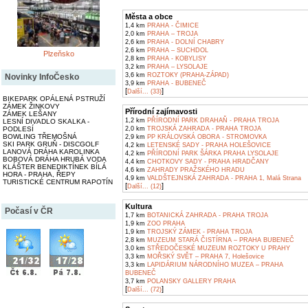
Města a obce
1,4 km
PRAHA - ČIMICE
2,0 km
PRAHA – TROJA
2,6 km
PRAHA - DOLNÍ CHABRY
2,6 km
PRAHA – SUCHDOL
Plzeňsko
2,8 km
PRAHA - KOBYLISY
3,2 km
PRAHA – LYSOLAJE
3,6 km
ROZTOKY (PRAHA-ZÁPAD)
Novinky InfoČesko
3,9 km
PRAHA - BUBENEČ
[
]
Další... (33)
BIKEPARK OPÁLENÁ PSTRUŽÍ
ZÁMEK ŽINKOVY
Přírodní zajímavosti
ZÁMEK LEŠANY
1,2 km
PŘÍRODNÍ PARK DRAHAŇ - PRAHA TROJA
LESNÍ DIVADLO SKALKA -
PODLESÍ
2,0 km
TROJSKÁ ZAHRADA - PRAHA TROJA
BOWLING TŘEMOŠNÁ
2,9 km
PP KRÁLOVSKÁ OBORA - STROMOVKA
SKI PARK GRUŇ - DISCGOLF
4,2 km
LETENSKÉ SADY - PRAHA HOLEŠOVICE
LANOVÁ DRÁHA KAROLINKA
4,2 km
PŘÍRODNÍ PARK ŠÁRKA PRAHA LYSOLAJE
BOBOVÁ DRÁHA HRUBÁ VODA
4,4 km
CHOTKOVY SADY - PRAHA HRADČANY
KLÁŠTER BENEDIKTÍNEK BÍLÁ
4,6 km
ZAHRADY PRAŽSKÉHO HRADU
HORA - PRAHA, ŘEPY
4,9 km
VALDŠTEJNSKÁ ZAHRADA - PRAHA 1, Malá Strana
TURISTICKÉ CENTRUM RAPOTÍN
[
]
Další... (12)
Kultura
Počasí v ČR
1,7 km
BOTANICKÁ ZAHRADA - PRAHA TROJA
1,9 km
ZOO PRAHA
1,9 km
TROJSKÝ ZÁMEK - PRAHA TROJA
2,8 km
MUZEUM STARÁ ČISTÍRNA – PRAHA BUBENEČ
3,0 km
STŘEDOČESKÉ MUZEUM ROZTOKY U PRAHY
3,3 km
MOŘSKÝ SVĚT – PRAHA 7, Holešovice
3,3 km
LAPIDÁRIUM NÁRODNÍHO MUZEA – PRAHA
BUBENEČ
3,7 km
POLANSKY GALLERY PRAHA
[
]
Další... (72)