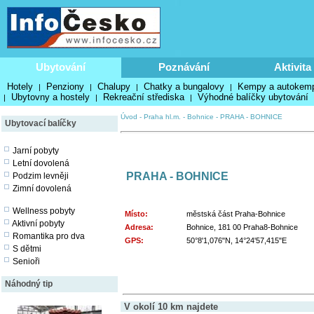
Ubytování
Poznávání
Aktivita
Hotely
Penziony
Chalupy
Chatky a bungalovy
Kempy a autokem
|
|
|
|
Ubytovny a hostely
Rekreační střediska
Výhodné balíčky ubytování
|
|
|
Úvod
-
Praha hl.m.
-
Bohnice
-
PRAHA - BOHNICE
Ubytovací balíčky
Jarní pobyty
Letní dovolená
PRAHA - BOHNICE
Podzim levněji
Zimní dovolená
Wellness pobyty
Místo:
městská část Praha-Bohnice
Aktivní pobyty
Adresa:
Bohnice, 181 00 Praha8-Bohnice
Romantika pro dva
GPS:
50°8'1,076"N, 14°24'57,415"E
S dětmi
Senioři
Náhodný tip
V okolí 10 km najdete