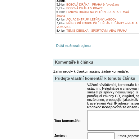
Sport
5,6 km
BOBOVÁ DRÁHA - PRAHA 9, Vysočany
5,7 km
BOBOVÁ DRÁHA V PRAZE
5,9 km
LANOVÁ DRÁHA NA PETŘÍN - PRAHA 1, Malá
Strana
6,4 km
AQUACENTRUM LETŇANY LAGOON
7,9 km
PŘÍRODNÍ KOUPALIŠTĚ DŽBÁN U ŠÁRKY – PRAHA
VOKOVICE
8,4 km
TENIS CIBULKA - SPORTOVNÍ AEÁL PRAHA
Další možnosti regionu ...
Komentáře k článku
Zatím nebyly k článku napsány žádné komentáře.
Přidejte vlastní komentář k tomuto článku
Vážení návštěvníci, komentáře k m
ostatním. Nejedná se o chatovou m
smazat příspěvky nesouvisející s
porušující zákony ČR, vulgární, sp
nezákonné, propagující jakoukoliv
k uveřejnění Vaší IP adresy na s
Redakce neodpovídá za obsah d
Text komentáře:
Jméno:
Email (nepovi