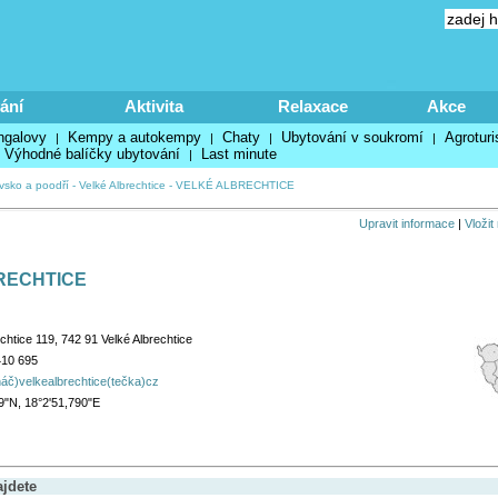
ání
Aktivita
Relaxace
Akce
ngalovy
Kempy a autokempy
Chaty
Ubytování v soukromí
Agroturi
|
|
|
|
Výhodné balíčky ubytování
Last minute
|
vsko a poodří
-
Velké Albrechtice
-
VELKÉ ALBRECHTICE
Upravit informace
|
Vložit
RECHTICE
chtice 119, 742 91 Velké Albrechtice
410 695
áč)velkealbrechtice(tečka)cz
9"N, 18°2'51,790"E
ajdete