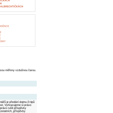
TIČKÁCH
CH
 ALBRECHTIČKÁCH
TUDÉNCE
E
E
E
ÉNKY
jsou měřeny vzdušnou čarou.
ářů je předání dojmu či tipů
ost. Vyhrazujeme si právo
právo rušit příspěvky
 ostatních, příspěvky