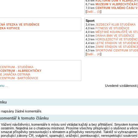
6,6 km
KULTURNÍ DŮM V ALBRECH
6,7 km
MUZEUM V ALBRECHTIČKÁ
7,0 km
CENTRUM VOLNÉHO ČASU V
[
]
Další... (3)
Sport
ČNÁ STEZKA VE STUDÉNCE
3,4 km
JEZDECKÝ KLUB STUDÉNKA
ZKA KOTVICE
4,0 km
FITNESS VE STUDÉNCE
4,0 km
MĚSTSKÉ KOUPALIŠTĚ VE S
4,0 km
DRÁHA BMX VE STUDÉNCE
4,3 km
HOROLEZECTVÍ VE STUDÉNC
4,4 km
LETNÍ STADION VE STUDÉNC
4,4 km
ZIMNÍ STADION VE STUDÉNC
4,5 km
SPORTOVNÍ CENTRUM STUD
[
]
Další... (4)
CENTRUM - STUDÉNKA
 CENTRUM - ALBRECHTIČKY
ŠE JANÁČKA OSTRAVA
CENTRUM - BARTOŠOVICE
nu ...
Uvedené vzdálenosti 
ánku
u napsány žádné komentáře.
 komentář k tomuto článku
Vážení návštěvníci, komentáře k místu smí vkládat každý a bez přihlášení. Smyslem koment
ostatním. Nejedná se o chatovou místnost. Prosíme všechny přispívající o slušnost a věcn
smazat příspěvky nesouvisející s tématem a příspěvky nesmyslné. Taktéž si vyhrazujeme 
porušující zákony ČR, vulgární, spamující, urážející, pomlouvající, nerespektující soukromí