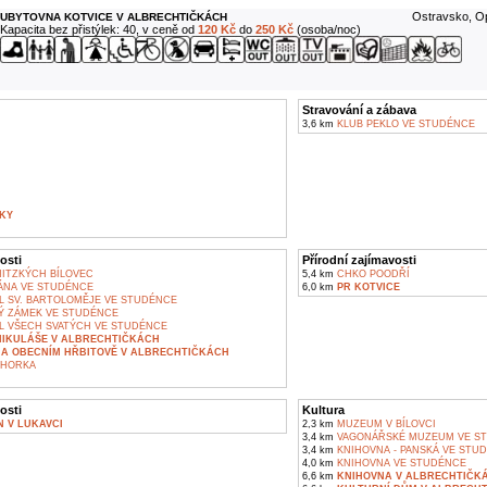
Ostravsko, Op
UBYTOVNA KOTVICE V ALBRECHTIČKÁCH
Kapacita bez přistýlek: 40, v ceně od
120 Kč
do
250 Kč
(osoba/noc)
Stravování a zábava
3,6 km
KLUB PEKLO VE STUDÉNCE
KY
osti
Přírodní zajímavosti
ITZKÝCH BÍLOVEC
5,4 km
CHKO POODŘÍ
NA VE STUDÉNCE
6,0 km
PR KOTVICE
L SV. BARTOLOMĚJE VE STUDÉNCE
Ý ZÁMEK VE STUDÉNCE
L VŠECH SVATÝCH VE STUDÉNCE
MIKULÁŠE V ALBRECHTIČKÁCH
A OBECNÍM HŘBITOVĚ V ALBRECHTIČKÁCH
 HORKA
osti
Kultura
 V LUKAVCI
2,3 km
MUZEUM V BÍLOVCI
3,4 km
VAGONÁŘSKÉ MUZEUM VE S
3,4 km
KNIHOVNA - PANSKÁ VE STU
4,0 km
KNIHOVNA VE STUDÉNCE
6,6 km
KNIHOVNA V ALBRECHTIČK