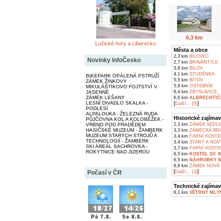
6,3 km
Lužické hory a Liberecko
Města a obce
2,3 km
BÍLOVEC
Novinky InfoČesko
2,7 km
BRAVANTICE
3,8 km
BÍLOV
4,1 km
STUDÉNKA
BIKEPARK OPÁLENÁ PSTRUŽÍ
5,5 km
BÍTOV
ZÁMEK ŽINKOVY
5,9 km
JISTEBNÍK
MIKULÁŠTÍKOVO FOJTSTVÍ V
6,4 km
ZBYSLAVICE
JASENNÉ
ZÁMEK LEŠANY
6,6 km
ALBRECHTIČ
[
]
LESNÍ DIVADLO SKALKA -
Další... (5)
PODLESÍ
ALPALOUKA - ŽELEZNÁ RUDA
Historické zajímav
PŮJČOVNA KOL A KOLOBĚŽEK -
2,3 km
ZÁMEK SEDLN
VRBNO POD PRADĚDEM
HASIČSKÉ MUZEUM - ŽAMBERK
3,3 km
ZÁMECKÁ BRÁ
MUZEUM STARÝCH STROJŮ A
3,4 km
FARNÍ KOSTE
TECHNOLOGIÍ - ŽAMBERK
3,4 km
STARÝ A NOV
SKI AREÁL SACHROVKA -
3,7 km
FARNÍ KOSTE
ROKYTNICE NAD JIZEROU
6,5 km
KOSTEL SV. 
6,5 km
NÁHROBKY N
6,6 km
ZÁMEK NOVÁ
[
]
Další... (3)
Počasí v ČR
Technické zajímav
8,1 km
VĚTRNÝ MLÝN