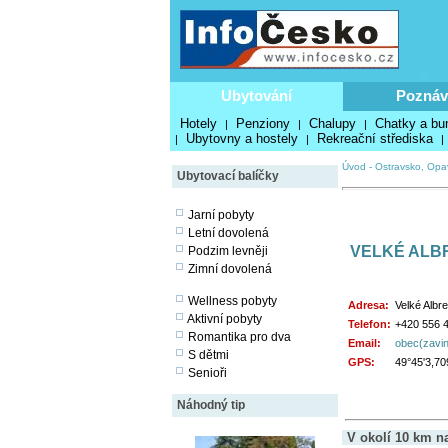
Ubytování
Poznáv
Hotely
Penziony
Chalupy
Chatky a bu
|
|
|
Ubytovny a hostely
Rekreační střediska
|
|
|
Úvod
-
Ostravsko, Opa
Ubytovací balíčky
Jarní pobyty
Letní dovolená
VELKÉ ALB
Podzim levněji
Zimní dovolená
Wellness pobyty
Adresa:
Velké Albre
Aktivní pobyty
Telefon:
+420 556 
Romantika pro dva
Email:
obec(zavin
S dětmi
GPS:
49°45'3,70
Senioři
Náhodný tip
V okolí 10 km n