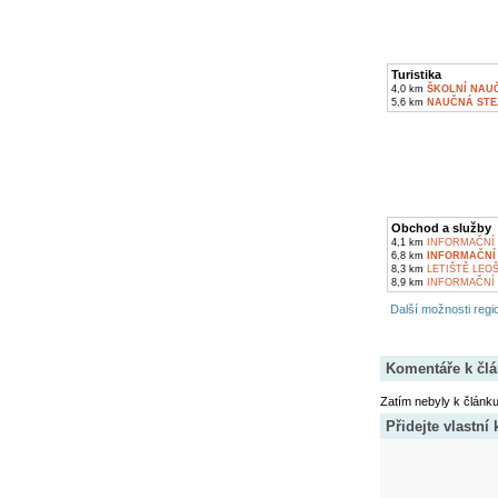
Turistika
4,0 km
ŠKOLNÍ NAU
5,6 km
NAUČNÁ STE
Obchod a služby
4,1 km
INFORMAČNÍ 
6,8 km
INFORMAČNÍ
8,3 km
LETIŠTĚ LEO
8,9 km
INFORMAČNÍ 
Další možnosti regio
Komentáře k čl
Zatím nebyly k článk
Přidejte vlastní