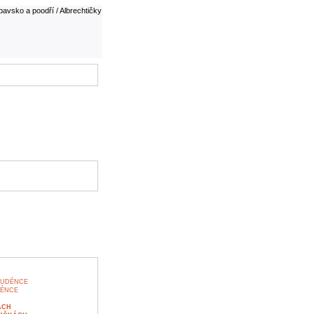
avsko a poodří / Albrechtičky
TUDÉNCE
DÉNCE
ÁCH