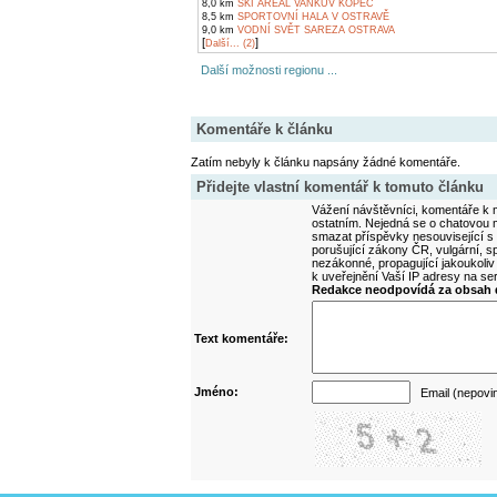
8,0 km
SKI AREÁL VAŇKŮV KOPEC
8,5 km
SPORTOVNÍ HALA V OSTRAVĚ
9,0 km
VODNÍ SVĚT SAREZA OSTRAVA
[
]
Další... (2)
Další možnosti regionu ...
Komentáře k článku
Zatím nebyly k článku napsány žádné komentáře.
Přidejte vlastní komentář k tomuto článku
Vážení návštěvníci, komentáře k m
ostatním. Nejedná se o chatovou m
smazat příspěvky nesouvisející s
porušující zákony ČR, vulgární, sp
nezákonné, propagující jakoukoliv
k uveřejnění Vaší IP adresy na s
Redakce neodpovídá za obsah d
Text komentáře:
Jméno:
Email (nepovi