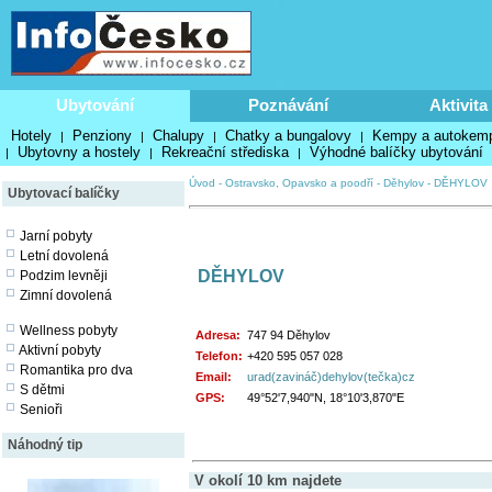
Ubytování
Poznávání
Aktivita
Hotely
Penziony
Chalupy
Chatky a bungalovy
Kempy a autokem
|
|
|
|
Ubytovny a hostely
Rekreační střediska
Výhodné balíčky ubytování
|
|
|
Úvod
-
Ostravsko, Opavsko a poodří
-
Děhylov
-
DĚHYLOV
Ubytovací balíčky
Jarní pobyty
Letní dovolená
DĚHYLOV
Podzim levněji
Zimní dovolená
Wellness pobyty
Adresa:
747 94 Děhylov
Aktivní pobyty
Telefon:
+420 595 057 028
Romantika pro dva
Email:
urad(zavináč)dehylov(tečka)cz
S dětmi
GPS:
49°52'7,940"N, 18°10'3,870"E
Senioři
Náhodný tip
V okolí 10 km najdete