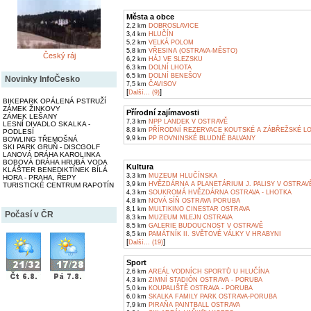
Města a obce
2,2 km
DOBROSLAVICE
3,4 km
HLUČÍN
5,2 km
VELKÁ POLOM
5,8 km
VŘESINA (OSTRAVA-MĚSTO)
Český ráj
6,2 km
HÁJ VE SLEZSKU
6,3 km
DOLNÍ LHOTA
6,5 km
DOLNÍ BENEŠOV
Novinky InfoČesko
7,5 km
ČAVISOV
[
]
Další... (9)
BIKEPARK OPÁLENÁ PSTRUŽÍ
ZÁMEK ŽINKOVY
Přírodní zajímavosti
ZÁMEK LEŠANY
7,3 km
NPP LANDEK V OSTRAVĚ
LESNÍ DIVADLO SKALKA -
8,8 km
PŘÍRODNÍ REZERVACE KOUTSKÉ A ZÁBŘEŽSKÉ LO
PODLESÍ
9,9 km
PP ROVNINSKÉ BLUDNÉ BALVANY
BOWLING TŘEMOŠNÁ
SKI PARK GRUŇ - DISCGOLF
LANOVÁ DRÁHA KAROLINKA
BOBOVÁ DRÁHA HRUBÁ VODA
Kultura
KLÁŠTER BENEDIKTÍNEK BÍLÁ
3,3 km
MUZEUM HLUČÍNSKA
HORA - PRAHA, ŘEPY
3,9 km
HVĚZDÁRNA A PLANETÁRIUM J. PALISY V OSTRAV
TURISTICKÉ CENTRUM RAPOTÍN
4,3 km
SOUKROMÁ HVĚZDÁRNA OSTRAVA - LHOTKA
4,8 km
NOVÁ SÍŇ OSTRAVA PORUBA
8,1 km
MULTIKINO CINESTAR OSTRAVA
Počasí v ČR
8,3 km
MUZEUM MLEJN OSTRAVA
8,5 km
GALERIE BUDOUCNOST V OSTRAVĚ
8,5 km
PAMÁTNÍK II. SVĚTOVÉ VÁLKY V HRABYNI
[
]
Další... (19)
Sport
2,6 km
AREÁL VODNÍCH SPORTŮ U HLUČÍNA
4,3 km
ZIMNÍ STADIÓN OSTRAVA - PORUBA
5,0 km
KOUPALIŠTĚ OSTRAVA - PORUBA
6,0 km
SKALKA FAMILY PARK OSTRAVA-PORUBA
7,9 km
PIRAŇA PAINTBALL OSTRAVA