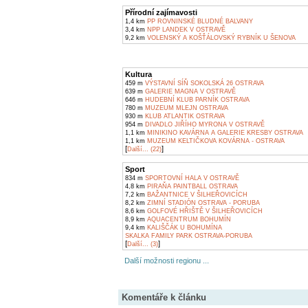
Přírodní zajímavosti
1,4 km
PP ROVNINSKÉ BLUDNÉ BALVANY
3,4 km
NPP LANDEK V OSTRAVĚ
9,2 km
VOLENSKÝ A KOŠŤÁLOVSKÝ RYBNÍK U ŠENOVA
Kultura
459 m
VÝSTAVNÍ SÍŇ SOKOLSKÁ 26 OSTRAVA
639 m
GALERIE MAGNA V OSTRAVĚ
646 m
HUDEBNÍ KLUB PARNÍK OSTRAVA
780 m
MUZEUM MLEJN OSTRAVA
930 m
KLUB ATLANTIK OSTRAVA
954 m
DIVADLO JIŘÍHO MYRONA V OSTRAVĚ
1,1 km
MINIKINO KAVÁRNA A GALERIE KRESBY OSTRAVA
1,1 km
MUZEUM KELTIČKOVA KOVÁRNA - OSTRAVA
[
]
Další... (22)
Sport
834 m
SPORTOVNÍ HALA V OSTRAVĚ
4,8 km
PIRAŇA PAINTBALL OSTRAVA
7,2 km
BAŽANTNICE V ŠILHEŘOVICÍCH
8,2 km
ZIMNÍ STADIÓN OSTRAVA - PORUBA
8,6 km
GOLFOVÉ HŘIŠTĚ V ŠILHEŘOVICÍCH
8,9 km
AQUACENTRUM BOHUMÍN
9,4 km
KALIŠČÁK U BOHUMÍNA
SKALKA FAMILY PARK OSTRAVA-PORUBA
[
]
Další... (3)
Další možnosti regionu ...
Komentáře k článku