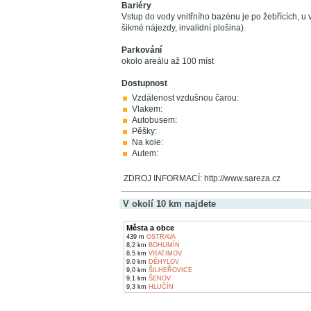
Bariéry
Vstup do vody vnitřního bazénu je po žebřících, u
šikmé nájezdy, invalidní plošina).
Parkování
okolo areálu až 100 míst
Dostupnost
Vzdálenost vzdušnou čarou:
Vlakem:
Autobusem:
Pěšky:
Na kole:
Autem:
ZDROJ INFORMACÍ: http://www.sareza.cz
V okolí 10 km najdete
Města a obce
439 m
OSTRAVA
8,2 km
BOHUMÍN
8,5 km
VRATIMOV
9,0 km
DĚHYLOV
9,0 km
ŠILHEŘOVICE
9,1 km
ŠENOV
9,3 km
HLUČÍN