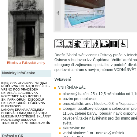
Dnešní Vodní svět v centru Ostravy prošel v letec
Ostrava s budovou tzv. Čapkárna. Vnitřní areál n
Břeclav a Pálavské vrchy
tobogany či zajímavou specialitu v podobě divok
sportovní centrum s novým jménem VODNÍ SVĚT S
Novinky InfoČesko
Vybavení
BIKEPARK OPÁLENÁ PSTRUŽÍ
PŮJČOVNA KOL A KOLOBĚŽEK -
VNITŘNÍ AREÁL
VRBNO POD PRADĚDEM
SKI AREÁL SACHROVKA -
plavecký bazén: 25 x 12,5 m/ hloubka od 1,1
ROKYTNICE NAD JIZEROU
bazén pro neplavce:
SKI PARK GRUŇ - DISCGOLF
SKI PARK GRUŇ - PŮJČOVNA
brouzdaliště: ano / hloubka 0,3 m / kapacita,
ELEKTROKOL
tobogán: zážitkový tobogán s celoročním pro
LANOVÁ DRÁHA KAROLINKA
11,5%, zelené barvy. Tobogán navíc disponuj
BOBOVÁ DRÁHA HRUBÁ VODA
MUZEUM RAPOTÍNSKÉ SKLÁRNY
osvětlení, takže návštěvník projíždí mimo jin
ROZHLEDNA BUKOVKA
světa.
TURISTICKÉ CENTRUM RAPOTÍN
skluzavka: ne
vodní atrakce: 1 m - nerezový můstek
Počasí v ČR