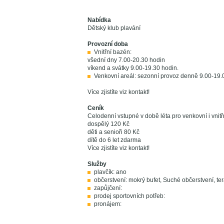
Nabídka
Dětský klub plavání
Provozní doba
Vnitřní bazén:
všední dny 7.00-20.30 hodin
víkend a svátky 9.00-19.30 hodin.
Venkovní areál: sezonní provoz denně 9.00-19.
Více zjistíte viz kontakt!
Ceník
Celodenní vstupné v době léta pro venkovní i vnitř
dospělý 120 Kč
děti a senioři 80 Kč
dítě do 6 let zdarma
Více zjistíte viz kontakt!
Služby
plavčík: ano
občerstvení: mokrý bufet, Suché občerstvení, te
zapůjčení:
prodej sportovních potřeb:
pronájem: