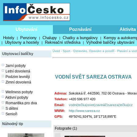
Ubytování
Poznávání
Aktivita
Hotely
Penziony
Chalupy
Chatky a bungalovy
Kempy a autokem
|
|
|
|
Ubytovny a hostely
Rekreační střediska
Výhodné balíčky ubytování
|
|
|
Úvod
-
Sport
-
Ostravsko, Opavsko a poodří
-
Plavání a vod
Ubytovací balíčky
Jarní pobyty
Letní dovolená
VODNÍ SVĚT SAREZA OSTRAVA
Podzim levněji
Zimní dovolená
Wellness pobyty
Adresa:
Sokolská tř. 44/2590, 702 00 Ostrava - Mora
Aktivní pobyty
Telefon:
+420 596 977 420
Romantika pro dva
Email:
vodni(tečka)svet(zavináč)sareza(tečka)cz
S dětmi
WWW:
http://www.sareza.cz
Senioři
GPS:
49°50'41,924"N, 18°17'18,895"E
Náhodný tip
Fotografie (1)