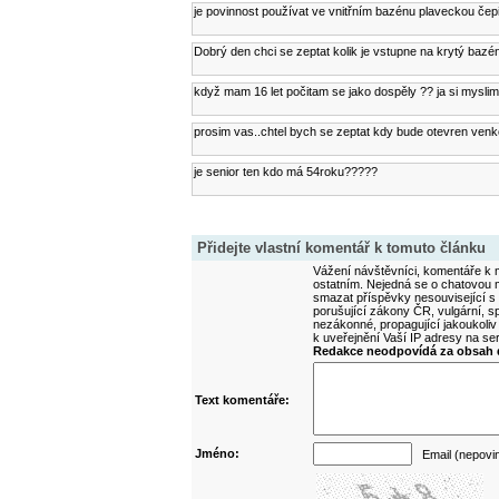
je povinnost používat ve vnitřním bazénu plaveckou čepi
Dobrý den chci se zeptat kolik je vstupne na krytý baz
když mam 16 let počitam se jako dospěly ?? ja si myslim 
prosim vas..chtel bych se zeptat kdy bude otevren venk
je senior ten kdo má 54roku?????
Přidejte vlastní komentář k tomuto článku
Vážení návštěvníci, komentáře k m
ostatním. Nejedná se o chatovou m
smazat příspěvky nesouvisející s
porušující zákony ČR, vulgární, sp
nezákonné, propagující jakoukoliv
k uveřejnění Vaší IP adresy na s
Redakce neodpovídá za obsah d
Text komentáře:
Jméno:
Email (nepovi