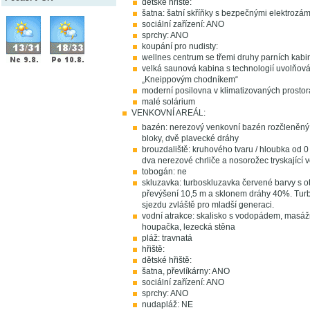
dětské hřiště:
šatna: šatní skříňky s bezpečnými elektrozá
sociální zařízení: ANO
sprchy: ANO
koupání pro nudisty:
wellnes centrum se třemi druhy parních kabin
velká saunová kabina s technologií uvolňován
„Kneippovým chodníkem“
moderní posilovna v klimatizovaných prosto
malé solárium
VENKOVNÍ AREÁL:
bazén: nerezový venkovní bazén rozčleněný n
bloky, dvě plavecké dráhy
brouzdaliště: kruhového tvaru / hloubka od 0
dva nerezové chrliče a nosorožec tryskající 
tobogán: ne
skluzavka: turboskluzavka červené barvy s 
převýšení 10,5 m a sklonem dráhy 40%. Tur
sjezdu zvláště pro mladší generaci.
vodní atrakce: skalisko s vodopádem, masážní
houpačka, lezecká stěna
pláž: travnatá
hřiště:
dětské hřiště:
šatna, převlíkárny: ANO
sociální zařízení: ANO
sprchy: ANO
nudapláž: NE