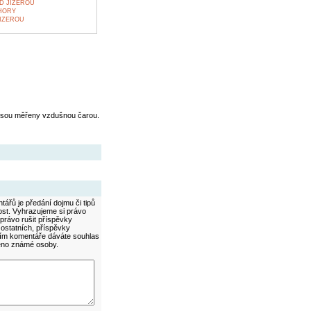
D JIZEROU
HORY
JIZEROU
jsou měřeny vzdušnou čarou.
ářů je předání dojmu či tipů
ost. Vyhrazujeme si právo
právo rušit příspěvky
 ostatních, příspěvky
áním komentáře dáváte souhlas
méno známé osoby.