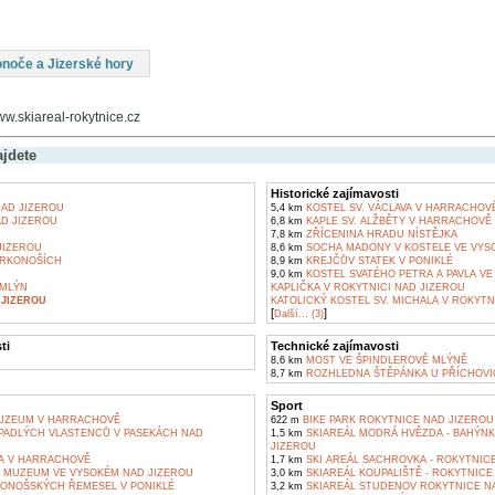
onoče a Jizerské hory
ww.skiareal-rokytnice.cz
ajdete
Historické zajímavosti
AD JIZEROU
5,4 km
KOSTEL SV. VÁCLAVA V HARRACHOV
D JIZEROU
6,8 km
KAPLE SV. ALŽBĚTY V HARRACHOVĚ
7,8 km
ZŘÍCENINA HRADU NÍSTĚJKA
JIZEROU
8,6 km
SOCHA MADONY V KOSTELE VE VYS
KRKONOŠÍCH
8,9 km
KREJČŮV STATEK V PONIKLÉ
9,0 km
KOSTEL SVATÉHO PETRA A PAVLA V
MLÝN
KAPLIČKA V ROKYTNICI NAD JIZEROU
 JIZEROU
KATOLICKÝ KOSTEL SV. MICHALA V ROKYTN
[
]
Další... (3)
ti
Technické zajímavosti
8,6 km
MOST VE ŠPINDLEROVĚ MLÝNĚ
8,7 km
ROZHLEDNA ŠTĚPÁNKA U PŘÍCHOVI
Sport
UZEUM V HARRACHOVĚ
622 m
BIKE PARK ROKYTNICE NAD JIZEROU
PADLÝCH VLASTENCŮ V PASEKÁCH NAD
1,5 km
SKIAREÁL MODRÁ HVĚZDA - BAHÝNK
JIZEROU
A V HARRACHOVĚ
1,7 km
SKI AREÁL SACHROVKA - ROKYTNIC
 MUZEUM VE VYSOKÉM NAD JIZEROU
3,0 km
SKIAREÁL KOUPALIŠTĚ - ROKYTNICE
NOŠSKÝCH ŘEMESEL V PONIKLÉ
3,2 km
SKIAREÁL STUDENOV ROKYTNICE N