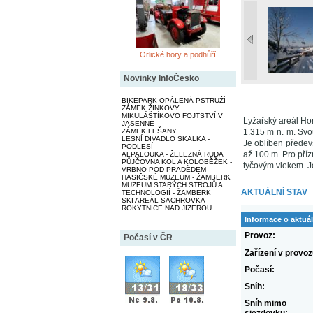
Orlické hory a podhůří
Novinky InfoČesko
BIKEPARK OPÁLENÁ PSTRUŽÍ
ZÁMEK ŽINKOVY
MIKULÁŠTÍKOVO FOJTSTVÍ V
Lyžařský areál Ho
JASENNÉ
ZÁMEK LEŠANY
1.315 m n. m. Svo
LESNÍ DIVADLO SKALKA -
Je oblíben předevš
PODLESÍ
až 100 m. Pro pří
ALPALOUKA - ŽELEZNÁ RUDA
PŮJČOVNA KOL A KOLOBĚŽEK -
tyčovým vlekem. Je
VRBNO POD PRADĚDEM
HASIČSKÉ MUZEUM - ŽAMBERK
MUZEUM STARÝCH STROJŮ A
AKTUÁLNÍ STAV
TECHNOLOGIÍ - ŽAMBERK
SKI AREÁL SACHROVKA -
ROKYTNICE NAD JIZEROU
Informace o aktuál
Provoz:
Počasí v ČR
Zařízení v provoz
Počasí:
Sníh:
Sníh mimo