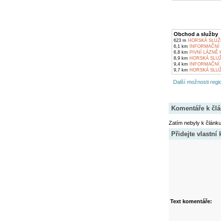
Obchod a služby
623 m
HORSKÁ SLUŽB
6,1 km
INFORMAČNÍ 
6,8 km
PIVNÍ LÁZNĚ
8,9 km
HORSKÁ SLUŽ
9,4 km
INFORMAČNÍ
9,7 km
HORSKÁ SLUŽ
Další možnosti regio
Komentáře k čl
Zatím nebyly k článk
Přidejte vlastní
Text komentáře: