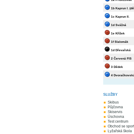
1b Kaprun I. (dě
1c Kaprun II.
1d Svážná
1e Křížek
1f Slalomák
1d Dřevařská
2 Červená FIS
3 Dědek
4 Dvoračkovsk
SLUŽBY
Skibus
Půjčovna
Skiservis
Úschovna
Test centrum
Obchod se spor
Lyžařská škola