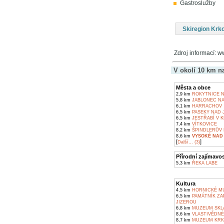
Gastroslužby
Skiregion Krk
Zdroj informací: w
V okolí 10 km n
Města a obce
2,9 km
ROKYTNICE N
5,8 km
JABLONEC NA
6,1 km
HARRACHOV
6,5 km
PASEKY NAD 
6,5 km
JESTŘABÍ V 
7,4 km
VÍTKOVICE
8,2 km
ŠPINDLERŮV 
8,6 km
VYSOKÉ NAD
[
]
Další... (3)
Přírodní zajímavos
5,3 km
ŘEKA LABE
Kultura
4,5 km
HORNICKÉ M
6,5 km
PAMÁTNÍK ZA
JIZEROU
6,8 km
MUZEUM SKL
8,6 km
VLASTIVĚDNÉ
8,7 km
MUZEUM KRKO