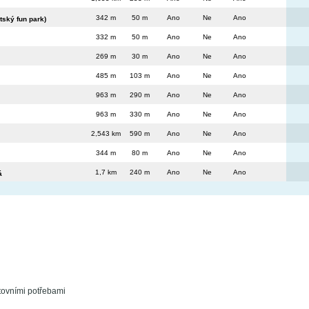
342 m
50 m
Ano
Ne
Ano
tský fun park)
332 m
50 m
Ano
Ne
Ano
269 m
30 m
Ano
Ne
Ano
485 m
103 m
Ano
Ne
Ano
963 m
290 m
Ano
Ne
Ano
963 m
330 m
Ano
Ne
Ano
2,543 km
590 m
Ano
Ne
Ano
344 m
80 m
Ano
Ne
Ano
1,7 km
240 m
Ano
Ne
Ano
á
tovními potřebami