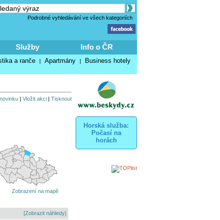
Podrobné vyhledávání ve všech kategoriích
Služby
Info o ČR
stika a ranče
Apartmány
Business hotely
|
|
 novinku
|
Vložit akci
|
Tisknout
Horská služba:
Počasí na
horách
Zobrazení na mapě
[Zobrazit náhledy]