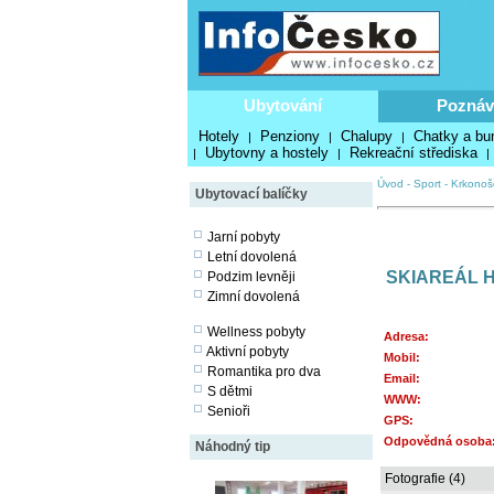
Ubytování
Poznáv
Hotely
Penziony
Chalupy
Chatky a bu
|
|
|
Ubytovny a hostely
Rekreační střediska
|
|
|
Úvod
-
Sport
-
Krkonoš
Ubytovací balíčky
Jarní pobyty
Letní dovolená
SKIAREÁL H
Podzim levněji
Zimní dovolená
Wellness pobyty
Adresa:
Aktivní pobyty
Mobil:
Romantika pro dva
Email:
S dětmi
WWW:
Senioři
GPS:
Odpovědná osoba
Náhodný tip
Fotografie (4)