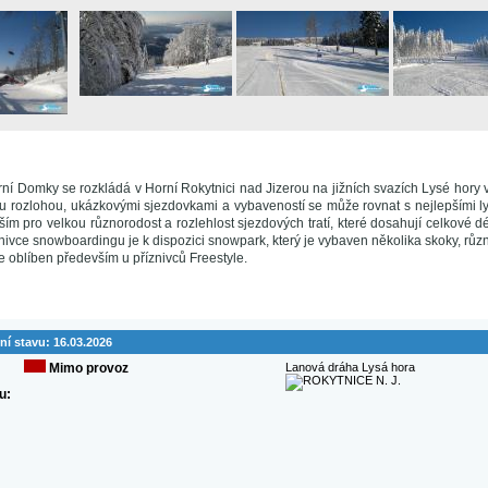
rní Domky se rozkládá v Horní Rokytnici nad Jizerou na jižních svazích Lysé hory
u rozlohou, ukázkovými sjezdovkami a vybaveností se může rovnat s nejlepšími ly
ím pro velkou různorodost a rozlehlost sjezdových tratí, které dosahují celkové dé
znivce snowboardingu je k dispozici snowpark, který je vybaven několika skoky, r
 oblíben především u příznivců Freestyle.
ní stavu:
16.03.2026
Mimo provoz
Lanová dráha Lysá hora
u: