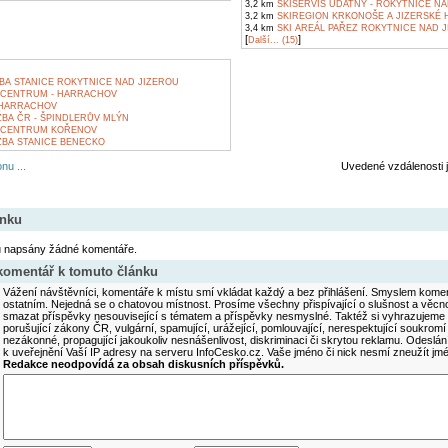
3,2 km
SKISERVIS UDATNÝ - ROKYTNICE NA
3,2 km
SKIREGION KRKONOŠE A JIZERSKÉ 
3,4 km
SKI AREÁL PAŘEZ ROKYTNICE NAD 
[
]
Další... (15)
A STANICE ROKYTNICE NAD JIZEROU
CENTRUM - HARRACHOV
 HARRACHOV
BA ČR - ŠPINDLERŮV MLÝN
 CENTRUM KOŘENOV
BA STANICE BENECKO
nu ...
Uvedené vzdálenosti 
ánku
u napsány žádné komentáře.
 komentář k tomuto článku
Vážení návštěvníci, komentáře k místu smí vkládat každý a bez přihlášení. Smyslem koment
ostatním. Nejedná se o chatovou místnost. Prosíme všechny přispívající o slušnost a věcn
smazat příspěvky nesouvisející s tématem a příspěvky nesmyslné. Taktéž si vyhrazujeme 
porušující zákony ČR, vulgární, spamující, urážející, pomlouvající, nerespektující soukromí
nezákonné, propagující jakoukoliv nesnášenlivost, diskriminaci či skrytou reklamu. Odesl
k uveřejnění Vaší IP adresy na serveru InfoCesko.cz. Vaše jméno či nick nesmí zneužít j
Redakce neodpovídá za obsah diskusních příspěvků.