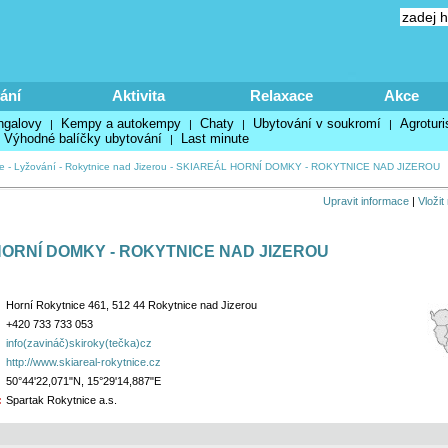
ání
Aktivita
Relaxace
Akce
ngalovy
Kempy a autokempy
Chaty
Ubytování v soukromí
Agroturi
|
|
|
|
Výhodné balíčky ubytování
Last minute
|
e
-
Lyžování
-
Rokytnice nad Jizerou
-
SKIAREÁL HORNÍ DOMKY - ROKYTNICE NAD JIZEROU
Upravit informace
|
Vložit
ORNÍ DOMKY - ROKYTNICE NAD JIZEROU
Horní Rokytnice 461, 512 44 Rokytnice nad Jizerou
+420 733 733 053
info(zavináč)skiroky(tečka)cz
http://www.skiareal-rokytnice.cz
50°44'22,071"N, 15°29'14,887"E
:
Spartak Rokytnice a.s.