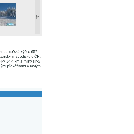
 v nadmořské výšce 657 –
žařskými středisky v ČR.
lky 14,4 km a místy šířky
ůznými překážkami a malým