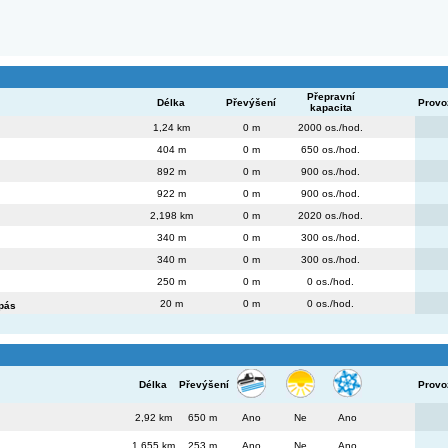
Přepravní
Délka
Převýšení
Provo
kapacita
1,24 km
0 m
2000 os./hod.
404 m
0 m
650 os./hod.
892 m
0 m
900 os./hod.
922 m
0 m
900 os./hod.
2,198 km
0 m
2020 os./hod.
340 m
0 m
300 os./hod.
340 m
0 m
300 os./hod.
250 m
0 m
0 os./hod.
20 m
0 m
0 os./hod.
pás
Délka
Převýšení
Provo
2,92 km
650 m
Ano
Ne
Ano
1,655 km
253 m
Ano
Ne
Ano