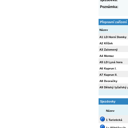
sjezdovku:
Poznámka:
Přepravní zařízení
Název
A1 LD Horní Domky
A2 Křížek
A3 Zalomený
A4 Montaz
A5 LD Lysá hora
A6 Kaprun I.
A7 Kaprun II.
A8 Dvoračky
A9 Dětský lyžařský 
Sjezdovky
Název
1 Turistická
1a Přibližovák