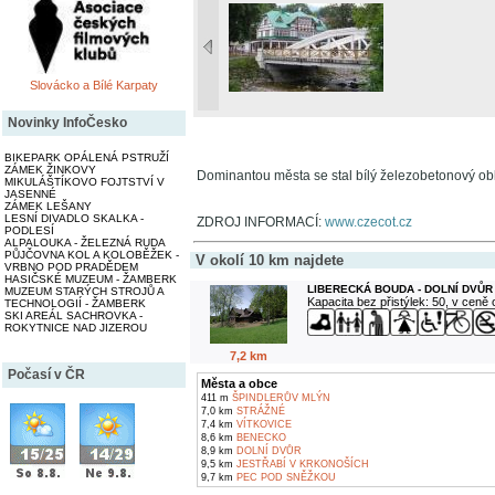
Slovácko a Bílé Karpaty
Novinky InfoČesko
BIKEPARK OPÁLENÁ PSTRUŽÍ
ZÁMEK ŽINKOVY
Dominantou města se stal bílý železobetonový obl
MIKULÁŠTÍKOVO FOJTSTVÍ V
JASENNÉ
ZÁMEK LEŠANY
LESNÍ DIVADLO SKALKA -
ZDROJ INFORMACÍ:
www.czecot.cz
PODLESÍ
ALPALOUKA - ŽELEZNÁ RUDA
PŮJČOVNA KOL A KOLOBĚŽEK -
V okolí 10 km najdete
VRBNO POD PRADĚDEM
HASIČSKÉ MUZEUM - ŽAMBERK
LIBERECKÁ BOUDA - DOLNÍ DVŮR
MUZEUM STARÝCH STROJŮ A
Kapacita bez přistýlek: 50, v ceně
TECHNOLOGIÍ - ŽAMBERK
SKI AREÁL SACHROVKA -
ROKYTNICE NAD JIZEROU
7,2 km
Počasí v ČR
Města a obce
411 m
ŠPINDLERŮV MLÝN
7,0 km
STRÁŽNÉ
7,4 km
VÍTKOVICE
8,6 km
BENECKO
8,9 km
DOLNÍ DVŮR
9,5 km
JESTŘABÍ V KRKONOŠÍCH
9,7 km
PEC POD SNĚŽKOU