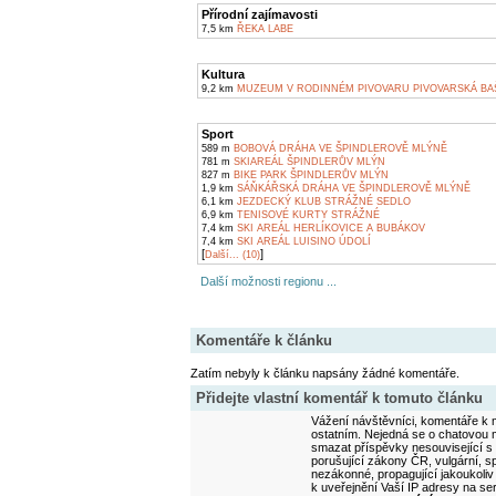
Přírodní zajímavosti
7,5 km
ŘEKA LABE
Kultura
9,2 km
MUZEUM V RODINNÉM PIVOVARU PIVOVARSKÁ BAŠ
Sport
589 m
BOBOVÁ DRÁHA VE ŠPINDLEROVĚ MLÝNĚ
781 m
SKIAREÁL ŠPINDLERŮV MLÝN
827 m
BIKE PARK ŠPINDLERŮV MLÝN
1,9 km
SÁŇKÁŘSKÁ DRÁHA VE ŠPINDLEROVĚ MLÝNĚ
6,1 km
JEZDECKÝ KLUB STRÁŽNÉ SEDLO
6,9 km
TENISOVÉ KURTY STRÁŽNÉ
7,4 km
SKI AREÁL HERLÍKOVICE A BUBÁKOV
7,4 km
SKI AREÁL LUISINO ÚDOLÍ
[
]
Další... (10)
Další možnosti regionu ...
Komentáře k článku
Zatím nebyly k článku napsány žádné komentáře.
Přidejte vlastní komentář k tomuto článku
Vážení návštěvníci, komentáře k m
ostatním. Nejedná se o chatovou m
smazat příspěvky nesouvisející s
porušující zákony ČR, vulgární, sp
nezákonné, propagující jakoukoliv
k uveřejnění Vaší IP adresy na s