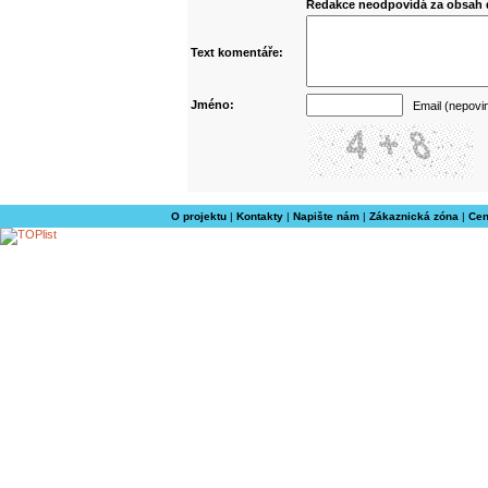
Redakce neodpovídá za obsah d
Text komentáře:
Jméno:
Email (nepovi
O projektu
|
Kontakty
|
Napište nám
|
Zákaznická zóna
|
Cen