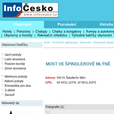
Ubytování
Poznávání
Aktivita
Hotely
Penziony
Chalupy
Chatky a bungalovy
Kempy a autokem
|
|
|
|
Ubytovny a hostely
Rekreační střediska
Výhodné balíčky ubytování
|
|
|
Úvod
-
Technické zajímavosti
-
Krkonoše
-
Významné stavb
Ubytovací balíčky
Jarní pobyty
Letní dovolená
MOST VE ŠPINDLEROVĚ MLÝNĚ
Podzim levněji
Zimní dovolená
Wellness pobyty
Adresa:
543 01 Špindlerův Mlýn
Aktivní pobyty
GPS:
50°43'31,123"N, 15°36'21,919"E
Romantika pro dva
S dětmi
Senioři
Náhodný tip
Fotografie (1)