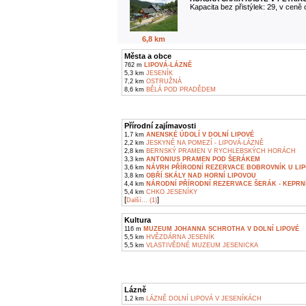
Kapacita bez přistýlek: 29, v ceně
6,8 km
Města a obce
762 m
LIPOVÁ-LÁZNĚ
5,3 km
JESENÍK
7,2 km
OSTRUŽNÁ
8,6 km
BĚLÁ POD PRADĚDEM
Přírodní zajímavosti
1,7 km
ANENSKÉ ÚDOLÍ V DOLNÍ LIPOVÉ
2,2 km
JESKYNĚ NA POMEZÍ - LIPOVÁ-LÁZNĚ
2,8 km
BERNSKÝ PRAMEN V RYCHLEBSKÝCH HORÁCH
3,3 km
ANTONIUS PRAMEN POD ŠERÁKEM
3,6 km
NÁVRH PŘÍRODNÍ REZERVACE BOBROVNÍK U LIP
3,8 km
OBŘÍ SKÁLY NAD HORNÍ LIPOVOU
4,4 km
NÁRODNÍ PŘÍRODNÍ REZERVACE ŠERÁK - KEPRN
5,4 km
CHKO JESENÍKY
[
]
Další... (1)
Kultura
116 m
MUZEUM JOHANNA SCHROTHA V DOLNÍ LIPOVÉ
5,5 km
HVĚZDÁRNA JESENÍK
5,5 km
VLASTIVĚDNÉ MUZEUM JESENICKA
Lázně
1,2 km
LÁZNĚ DOLNÍ LIPOVÁ V JESENÍKÁCH