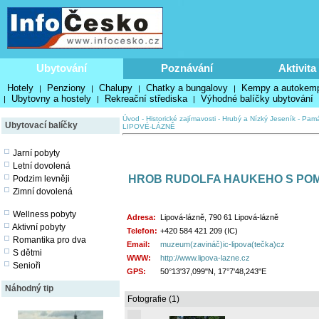
Ubytování
Poznávání
Aktivita
Hotely
Penziony
Chalupy
Chatky a bungalovy
Kempy a autokem
|
|
|
|
Ubytovny a hostely
Rekreační střediska
Výhodné balíčky ubytování
|
|
|
Úvod
-
Historické zajímavosti
-
Hrubý a Nízký Jeseník
-
Pamá
Ubytovací balíčky
LIPOVÉ-LÁZNĚ
Jarní pobyty
Letní dovolená
HROB RUDOLFA HAUKEHO S POM
Podzim levněji
Zimní dovolená
Wellness pobyty
Adresa:
Lipová-lázně, 790 61 Lipová-lázně
Aktivní pobyty
Telefon:
+420 584 421 209 (IC)
Romantika pro dva
Email:
muzeum(zavináč)ic-lipova(tečka)cz
S dětmi
WWW:
http://www.lipova-lazne.cz
Senioři
GPS:
50°13'37,099"N, 17°7'48,243"E
Náhodný tip
Fotografie (1)