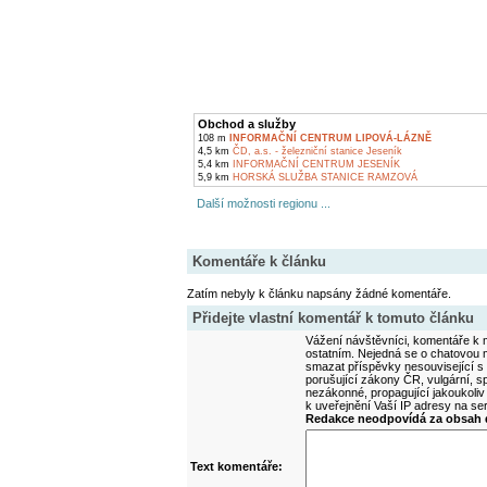
Obchod a služby
108 m
INFORMAČNÍ CENTRUM LIPOVÁ-LÁZNĚ
4,5 km
ČD, a.s. - železniční stanice Jeseník
5,4 km
INFORMAČNÍ CENTRUM JESENÍK
5,9 km
HORSKÁ SLUŽBA STANICE RAMZOVÁ
Další možnosti regionu ...
Komentáře k článku
Zatím nebyly k článku napsány žádné komentáře.
Přidejte vlastní komentář k tomuto článku
Vážení návštěvníci, komentáře k m
ostatním. Nejedná se o chatovou m
smazat příspěvky nesouvisející s
porušující zákony ČR, vulgární, sp
nezákonné, propagující jakoukoliv
k uveřejnění Vaší IP adresy na s
Redakce neodpovídá za obsah d
Text komentáře: