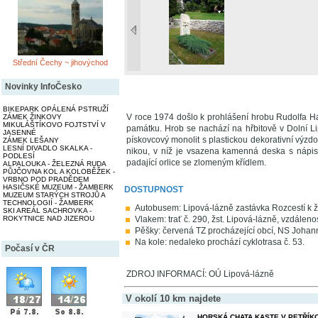
Střední Čechy ~ jihovýchod
Novinky InfoČesko
BIKEPARK OPÁLENÁ PSTRUŽÍ
V roce 1974 došlo k prohlášení hrobu Rudolfa Hau
ZÁMEK ŽINKOVY
MIKULÁŠTÍKOVO FOJTSTVÍ V
památku. Hrob se nachází na hřbitově v Dolní L
JASENNÉ
pískovcový monolit s plastickou dekorativní výz
ZÁMEK LEŠANY
LESNÍ DIVADLO SKALKA -
nikou, v níž je vsazena kamenná deska s nápis
PODLESÍ
padající orlice se zlomeným křídlem.
ALPALOUKA - ŽELEZNÁ RUDA
PŮJČOVNA KOL A KOLOBĚŽEK -
VRBNO POD PRADĚDEM
HASIČSKÉ MUZEUM - ŽAMBERK
DOSTUPNOST
MUZEUM STARÝCH STROJŮ A
TECHNOLOGIÍ - ŽAMBERK
Autobusem: Lipová-lázně zastávka Rozcestí k že
SKI AREÁL SACHROVKA -
ROKYTNICE NAD JIZEROU
Vlakem: trať č. 290, žst. Lipová-lázně, vzdáleno
Pěšky: červená TZ procházející obcí, NS Johan
Na kole: nedaleko prochází cyklotrasa č. 53.
Počasí v ČR
ZDROJ INFORMACÍ: OÚ Lipová-lázně
V okolí 10 km najdete
HORSKÁ CHATA KASTE V PETŘÍK