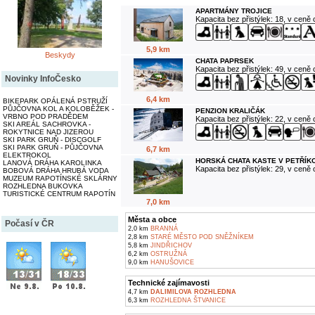
APARTMÁNY TROJICE
Kapacita bez přistýlek: 18, v ceně
5,9 km
Beskydy
CHATA PAPRSEK
Kapacita bez přistýlek: 49, v ceně
Novinky InfoČesko
6,4 km
BIKEPARK OPÁLENÁ PSTRUŽÍ
PŮJČOVNA KOL A KOLOBĚŽEK -
PENZION KRALIČÁK
VRBNO POD PRADĚDEM
Kapacita bez přistýlek: 22, v ceně
SKI AREÁL SACHROVKA -
ROKYTNICE NAD JIZEROU
SKI PARK GRUŇ - DISCGOLF
SKI PARK GRUŇ - PŮJČOVNA
6,7 km
ELEKTROKOL
HORSKÁ CHATA KASTE V PETŘÍK
LANOVÁ DRÁHA KAROLINKA
Kapacita bez přistýlek: 29, v ceně
BOBOVÁ DRÁHA HRUBÁ VODA
MUZEUM RAPOTÍNSKÉ SKLÁRNY
ROZHLEDNA BUKOVKA
TURISTICKÉ CENTRUM RAPOTÍN
7,0 km
Města a obce
Počasí v ČR
2,0 km
BRANNÁ
2,8 km
STARÉ MĚSTO POD SNĚŽNÍKEM
5,8 km
JINDŘICHOV
6,2 km
OSTRUŽNÁ
9,0 km
HANUŠOVICE
Technické zajímavosti
4,7 km
DALIMILOVA ROZHLEDNA
6,3 km
ROZHLEDNA ŠTVANICE