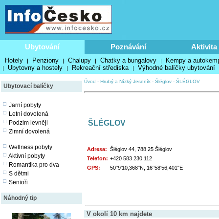
Ubytování
Poznávání
Aktivita
Hotely
Penziony
Chalupy
Chatky a bungalovy
Kempy a autokem
|
|
|
|
Ubytovny a hostely
Rekreační střediska
Výhodné balíčky ubytování
|
|
|
Úvod
-
Hrubý a Nízký Jeseník
-
Šléglov
-
ŠLÉGLOV
Ubytovací balíčky
Jarní pobyty
Letní dovolená
ŠLÉGLOV
Podzim levněji
Zimní dovolená
Wellness pobyty
Adresa:
Šléglov 44, 788 25 Šléglov
Aktivní pobyty
Telefon:
+420 583 230 112
Romantika pro dva
GPS:
50°9'10,368"N, 16°58'56,401"E
S dětmi
Senioři
Náhodný tip
V okolí 10 km najdete