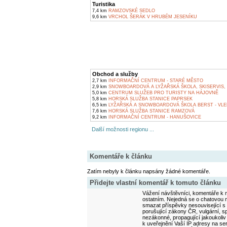
Turistika
7,4 km
RAMZOVSKÉ SEDLO
9,6 km
VRCHOL ŠERÁK V HRUBÉM JESENÍKU
Obchod a služby
2,7 km
INFORMAČNÍ CENTRUM - STARÉ MĚSTO
2,9 km
SNOWBOARDOVÁ A LYŽAŘSKÁ ŠKOLA, SKISERVIS,
5,0 km
CENTRUM SLUŽEB PRO TURISTY NA HÁJOVNĚ
5,8 km
HORSKÁ SLUŽBA STANICE PAPRSEK
6,5 km
LYŽAŘSKÁ A SNOWBOARDOVÁ ŠKOLA BERST - VLE
7,6 km
HORSKÁ SLUŽBA STANICE RAMZOVÁ
9,2 km
INFORMAČNÍ CENTRUM - HANUŠOVICE
Další možnosti regionu ...
Komentáře k článku
Zatím nebyly k článku napsány žádné komentáře.
Přidejte vlastní komentář k tomuto článku
Vážení návštěvníci, komentáře k m
ostatním. Nejedná se o chatovou m
smazat příspěvky nesouvisející s
porušující zákony ČR, vulgární, sp
nezákonné, propagující jakoukoliv
k uveřejnění Vaší IP adresy na s