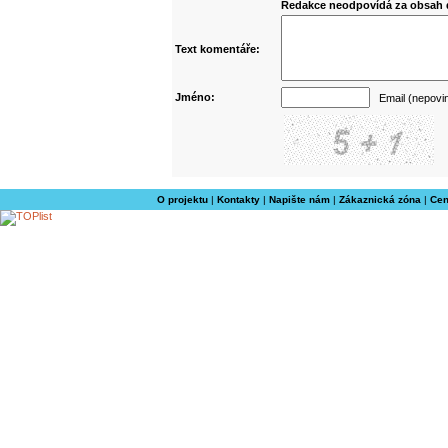
Redakce neodpovídá za obsah d
Text komentáře:
Jméno:
Email (nepovi
O projektu
|
Kontakty
|
Napište nám
|
Zákaznická zóna
|
Cen