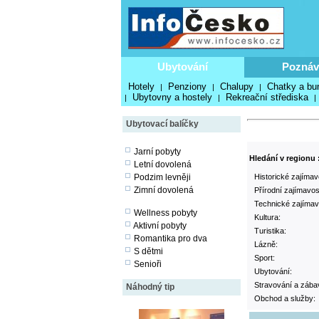
Ubytování
Poznáv
Hotely
Penziony
Chalupy
Chatky a bu
|
|
|
Ubytovny a hostely
Rekreační střediska
|
|
|
Ubytovací balíčky
Jarní pobyty
Hledání v regionu 
Letní dovolená
Podzim levněji
Historické zajímavo
Zimní dovolená
Přírodní zajímavost
Technické zajímavo
Wellness pobyty
Kultura:
Aktivní pobyty
Turistika:
Romantika pro dva
Lázně:
S dětmi
Sport:
Senioři
Ubytování:
Stravování a zába
Náhodný tip
Obchod a služby: