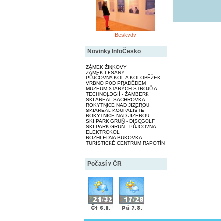
Beskydy
Novinky InfoČesko
ZÁMEK ŽINKOVY
ZÁMEK LEŠANY
PŮJČOVNA KOL A KOLOBĚŽEK -
VRBNO POD PRADĚDEM
MUZEUM STARÝCH STROJŮ A
TECHNOLOGIÍ - ŽAMBERK
SKI AREÁL SACHROVKA -
ROKYTNICE NAD JIZEROU
SKIAREÁL KOUPALIŠTĚ -
ROKYTNICE NAD JIZEROU
SKI PARK GRUŇ - DISCGOLF
SKI PARK GRUŇ - PŮJČOVNA
ELEKTROKOL
ROZHLEDNA BUKOVKA
TURISTICKÉ CENTRUM RAPOTÍN
Počasí v ČR