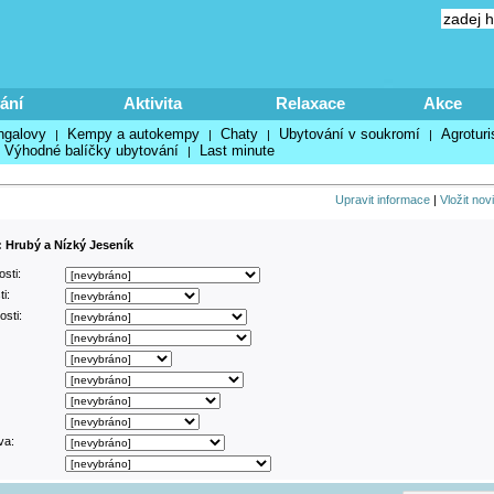
ání
Aktivita
Relaxace
Akce
ngalovy
Kempy a autokempy
Chaty
Ubytování v soukromí
Agroturi
|
|
|
|
Výhodné balíčky ubytování
Last minute
|
Upravit informace
|
Vložit nov
: Hrubý a Nízký Jeseník
sti:
i:
sti:
va: