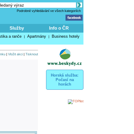
Podrobné vyhledávání ve všech kategoriích
Služby
Info o ČR
stika a ranče
Apartmány
Business hotely
|
|
inku
|
Vložit akci
|
Tisknout
Horská služba:
Počasí na
horách