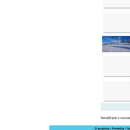
Nenašli jste v sezna
O projektu
|
Kontakty
|
N