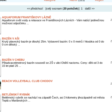
odle:
Kategorie
Název
(123)
Region
<< předchozí
[celý seznam (
20 položek
)] 1
další >>
AQUAFORUM FRANTIŠKOVY LÁZNĚ
Z
Aquaforum svět vody a relaxace ve Františkových Lázních - Vám nabízí jedinečnou
možnost odpočinku ...
BAZÉN V AŠI
Z
Krytý plavecký bazén je dlouhý 25m. Vybavení bazén: 0 x 0 metrů / hloubka od 0 do
0 cm dětský ...
BAZÉN V CHEBU
Z
Pětadvacetimetrový bazén sousedí se ZŠ v ulici Obětí nacismu. Ceny: děti od 3 do
15 let platí 25 ...
BEACH VOLLEYBALL CLUB CHODOV
Z
BETLÉMSKÝ RYBNÍK
Z
Betlémský rybník se nachází na západě Čech, asi 3 kilometry jihozápadně od města
Teplá u Mariánských ...