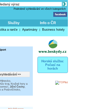
Podrobné vyhledávání ve všech kategoriích
Služby
Info o ČR
stika a ranče
Apartmány
Business hotely
|
|
Sport
Horská služba:
Počasí na
horách
Hlinecko
,
ův kraj
,
Krušné hory a
 pomezí
,
Jižní Čechy
,
 a Podzvičínsko
,