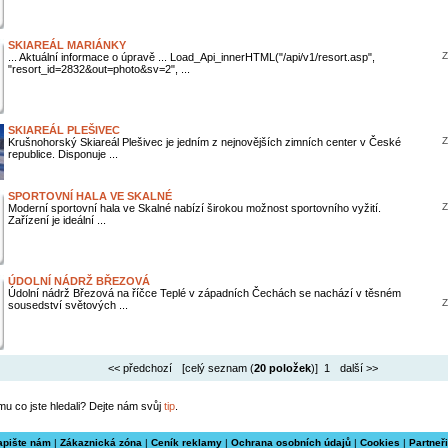
SKIAREÁL MARIÁNKY
Z
... Aktuální informace o úpravě ... Load_Api_innerHTML("/api/v1/resort.asp",
"resort_id=2832&out=photo&sv=2", ...
SKIAREÁL PLEŠIVEC
Z
Krušnohorský Skiareál Plešivec je jedním z nejnovějších zimních center v České
republice. Disponuje ...
SPORTOVNÍ HALA VE SKALNÉ
Z
Moderní sportovní hala ve Skalné nabízí širokou možnost sportovního vyžití.
Zařízení je ideální ...
ÚDOLNÍ NÁDRŽ BŘEZOVÁ
Údolní nádrž Březová na říčce Teplé v západních Čechách se nachází v těsném
Z
sousedství světových ...
<< předchozí
[celý seznam (
20 položek
)] 1
další >>
mu co jste hledali? Dejte nám svůj
tip
.
apište nám
|
Zákaznická zóna
|
Ceník reklamy
|
Ochrana osobních údajů
|
Cookies
|
Partneři