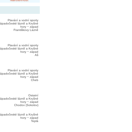
Návštěvnost
Plavání a vodní sporty
ápadočeské lázně a Krušné
hory ~ západ
Františkovy Lázně
Plavání a vodní sporty
ápadočeské lázně a Krušné
hory ~ západ
Aš
Plavání a vodní sporty
ápadočeské lázně a Krušné
hory ~ západ
Cheb
Ostatní
ápadočeské lázně a Krušné
hory ~ západ
Chodov (Sokolov)
ápadočeské lázně a Krušné
hory ~ západ
Teplá