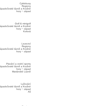
Cyklobusy
Regiony
ápadočeské lázně a Krušné
hory ~ západ
Golf & minigolf
ápadočeské lázně a Krušné
hory ~ západ
Kolová
Lezectví
Regiony
ápadočeské lázně a Krušné
hory ~ západ
Plavání a vodní sporty
ápadočeské lázně a Krušné
hory ~ západ
Mariánské Lázně
Lyžování
ápadočeské lázně a Krušné
hory ~ západ
Aš