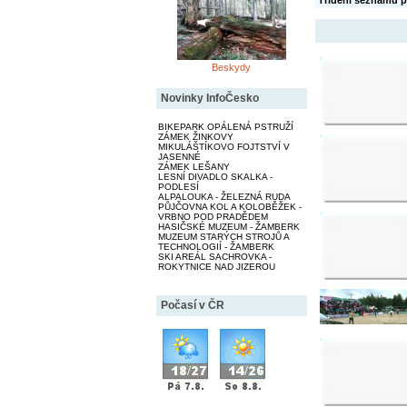
Třídění seznamu p
Beskydy
Novinky InfoČesko
BIKEPARK OPÁLENÁ PSTRUŽÍ
ZÁMEK ŽINKOVY
MIKULÁŠTÍKOVO FOJTSTVÍ V
JASENNÉ
ZÁMEK LEŠANY
LESNÍ DIVADLO SKALKA -
PODLESÍ
ALPALOUKA - ŽELEZNÁ RUDA
PŮJČOVNA KOL A KOLOBĚŽEK -
VRBNO POD PRADĚDEM
HASIČSKÉ MUZEUM - ŽAMBERK
MUZEUM STARÝCH STROJŮ A
TECHNOLOGIÍ - ŽAMBERK
SKI AREÁL SACHROVKA -
ROKYTNICE NAD JIZEROU
Počasí v ČR