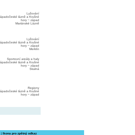
Lyžování
ápadočeské lázně a Krušné
hory ~ západ
Mariánské Lázně
Lyžování
ápadočeské lázně a Krušné
hory ~ západ
Merklín
Sportovní areály a haly
ápadočeské lázně a Krušné
hory ~ západ
Skalná
Regiony
ápadočeské lázně a Krušné
hory ~ západ
|
Ikona pro zpětný odkaz