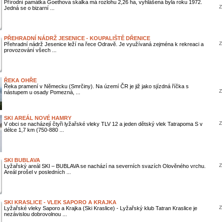
Přírodní památka Goethova skalka má rozlohu 2,26 ha, vyhlášena byla roku 1972.
Z
Jedná se o bizarní ...
PŘEHRADNÍ NÁDRŽ JESENICE - KOUPALIŠTĚ DŘENICE
Z
Přehradní nádrž Jesenice leží na řece Odravě. Je využívaná zejména k rekreaci a
provozování všech ...
ŘEKA OHŘE
Řeka pramení v Německu (Smrčiny). Na území ČR je již jako sjízdná říčka s
Z
nástupem u osady Pomezná, ...
SKI AREÁL NOVÉ HAMRY
Z
V obci se nacházejí čtyři lyžařské vleky TLV 12 a jeden dětský vlek Tatrapoma S v
délce 1,7 km (750-880 ...
SKI BUBLAVA
Z
Lyžařský areál SKI – BUBLAVA se nachází na severních svazích Olověného vrchu.
Areál prošel v posledních ...
SKI KRASLICE - VLEK SAPORO A KRAJKA
Z
Lyžařské vleky Saporo a Krajka (Ski Kraslice) - Lyžařský klub Tatran Kraslice je
nezávislou dobrovolnou ...