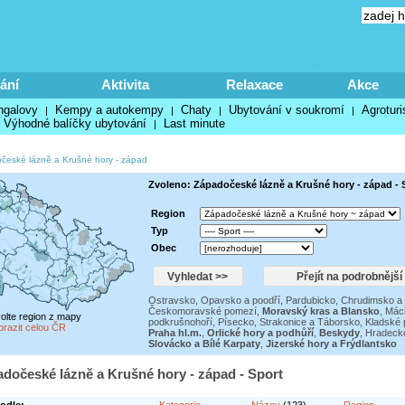
ání
Aktivita
Relaxace
Akce
ngalovy
Kempy a autokempy
Chaty
Ubytování v soukromí
Agroturi
|
|
|
|
Výhodné balíčky ubytování
Last minute
|
české lázně a Krušné hory - západ
Zvoleno: Západočeské lázně a Krušné hory - západ - 
Region
Typ
Obec
Ostravsko, Opavsko a poodří
,
Pardubicko, Chrudimsko a 
Českomoravské pomezí
,
Moravský kras a Blansko
,
Mách
volte region z mapy
podkrušnohoří
,
Písecko, Strakonice a Táborsko
,
Kladské
brazit celou ČR
Praha hl.m.
,
Orlické hory a podhůří
,
Beskydy
,
Hradecko
Slovácko a Bílé Karpaty
,
Jizerské hory a Frýdlantsko
padočeské lázně a Krušné hory - západ - Sport