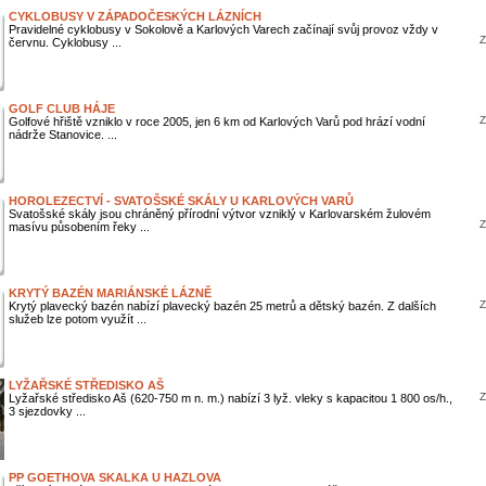
CYKLOBUSY V ZÁPADOČESKÝCH LÁZNÍCH
Pravidelné cyklobusy v Sokolově a Karlových Varech začínají svůj provoz vždy v
Z
červnu. Cyklobusy ...
GOLF CLUB HÁJE
Z
Golfové hřiště vzniklo v roce 2005, jen 6 km od Karlových Varů pod hrází vodní
nádrže Stanovice. ...
HOROLEZECTVÍ - SVATOŠSKÉ SKÁLY U KARLOVÝCH VARŮ
Svatošské skály jsou chráněný přírodní výtvor vzniklý v Karlovarském žulovém
Z
masívu působením řeky ...
KRYTÝ BAZÉN MARIÁNSKÉ LÁZNĚ
Z
Krytý plavecký bazén nabízí plavecký bazén 25 metrů a dětský bazén. Z dalších
služeb lze potom využít ...
LYŽAŘSKÉ STŘEDISKO AŠ
Z
Lyžařské středisko Aš (620-750 m n. m.) nabízí 3 lyž. vleky s kapacitou 1 800 os/h.,
3 sjezdovky ...
PP GOETHOVA SKALKA U HAZLOVA