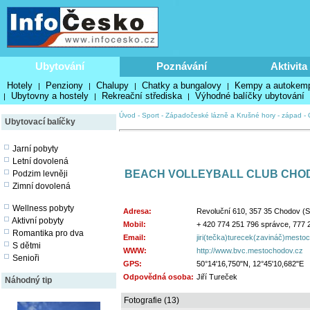
Ubytování
Poznávání
Aktivita
Hotely
Penziony
Chalupy
Chatky a bungalovy
Kempy a autokem
|
|
|
|
Ubytovny a hostely
Rekreační střediska
Výhodné balíčky ubytování
|
|
|
Úvod
-
Sport
-
Západočeské lázně a Krušné hory - západ
-
Ubytovací balíčky
Jarní pobyty
Letní dovolená
BEACH VOLLEYBALL CLUB CHO
Podzim levněji
Zimní dovolená
Wellness pobyty
Adresa:
Revoluční 610, 357 35 Chodov (S
Aktivní pobyty
Mobil:
+ 420 774 251 796 správce, 777 
Romantika pro dva
Email:
jiri(tečka)turecek(zavináč)mestoc
S dětmi
WWW:
http://www.bvc.mestochodov.cz
Senioři
GPS:
50°14'16,750"N, 12°45'10,682"E
Odpovědná osoba:
Jiří Tureček
Náhodný tip
Fotografie (13)