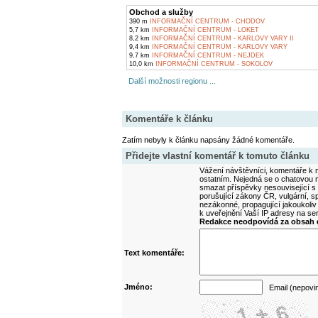
Obchod a služby
390 m
INFORMAČNÍ CENTRUM - CHODOV
5,7 km
INFORMAČNÍ CENTRUM - LOKET
8,2 km
INFORMAČNÍ CENTRUM - KARLOVY VARY II
9,4 km
INFORMAČNÍ CENTRUM - KARLOVY VARY
9,7 km
INFORMAČNÍ CENTRUM - NEJDEK
10,0 km
INFORMAČNÍ CENTRUM - SOKOLOV
Další možnosti regionu ...
Komentáře k článku
Zatím nebyly k článku napsány žádné komentáře.
Přidejte vlastní komentář k tomuto článku
Vážení návštěvníci, komentáře k m
ostatním. Nejedná se o chatovou m
smazat příspěvky nesouvisející s
porušující zákony ČR, vulgární, sp
nezákonné, propagující jakoukoliv
k uveřejnění Vaší IP adresy na s
Redakce neodpovídá za obsah d
Text komentáře:
Jméno:
Email (nepovi