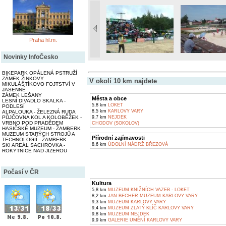
Praha hl.m.
Novinky InfoČesko
BIKEPARK OPÁLENÁ PSTRUŽÍ
ZÁMEK ŽINKOVY
V okolí 10 km najdete
MIKULÁŠTÍKOVO FOJTSTVÍ V
JASENNÉ
ZÁMEK LEŠANY
Města a obce
LESNÍ DIVADLO SKALKA -
5,8 km
LOKET
PODLESÍ
8,5 km
KARLOVY VARY
ALPALOUKA - ŽELEZNÁ RUDA
PŮJČOVNA KOL A KOLOBĚŽEK -
9,7 km
NEJDEK
VRBNO POD PRADĚDEM
CHODOV (SOKOLOV)
HASIČSKÉ MUZEUM - ŽAMBERK
MUZEUM STARÝCH STROJŮ A
Přírodní zajímavosti
TECHNOLOGIÍ - ŽAMBERK
8,6 km
ÚDOLNÍ NÁDRŽ BŘEZOVÁ
SKI AREÁL SACHROVKA -
ROKYTNICE NAD JIZEROU
Počasí v ČR
Kultura
5,8 km
MUZEUM KNIŽNÍCH VAZEB - LOKET
8,2 km
JAN BECHER MUZEUM KARLOVY VARY
9,3 km
MUZEUM KARLOVY VARY
9,4 km
MUZEUM ZLATÝ KLÍČ KARLOVY VARY
9,8 km
MUZEUM NEJDEK
9,9 km
GALERIE UMĚNÍ KARLOVY VARY