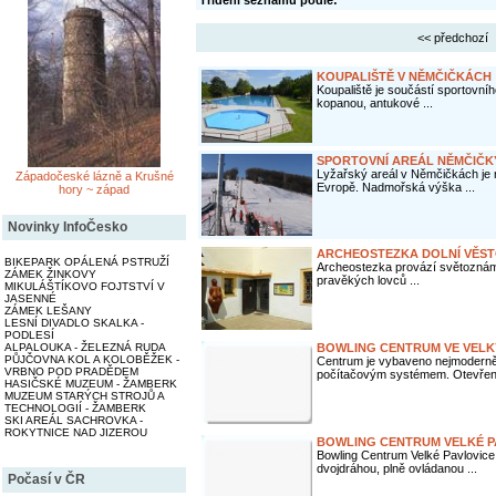
Třídění seznamu podle:
<< předchozí
KOUPALIŠTĚ V NĚMČIČKÁCH
Koupaliště je součástí sportovníh
kopanou, antukové ...
SPORTOVNÍ AREÁL NĚMČIČKY
Lyžařský areál v Němčičkách je
Západočeské lázně a Krušné
Evropě. Nadmořská výška ...
hory ~ západ
Novinky InfoČesko
ARCHEOSTEZKA DOLNÍ VĚST
BIKEPARK OPÁLENÁ PSTRUŽÍ
Archeostezka provází světoznámou
ZÁMEK ŽINKOVY
pravěkých lovců ...
MIKULÁŠTÍKOVO FOJTSTVÍ V
JASENNÉ
ZÁMEK LEŠANY
LESNÍ DIVADLO SKALKA -
PODLESÍ
BOWLING CENTRUM VE VELK
ALPALOUKA - ŽELEZNÁ RUDA
PŮJČOVNA KOL A KOLOBĚŽEK -
Centrum je vybaveno nejmoderněj
VRBNO POD PRADĚDEM
počítačovým systémem. Otevřeno
HASIČSKÉ MUZEUM - ŽAMBERK
MUZEUM STARÝCH STROJŮ A
TECHNOLOGIÍ - ŽAMBERK
SKI AREÁL SACHROVKA -
ROKYTNICE NAD JIZEROU
BOWLING CENTRUM VELKÉ P
Bowling Centrum Velké Pavlovice
dvojdráhou, plně ovládanou ...
Počasí v ČR