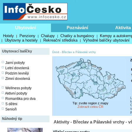
Ubytování
Poznávání
Aktivita
Hotely
Penziony
Chalupy
Chatky a bungalovy
Kempy a autokem
|
|
|
|
Ubytovny a hostely
Rekreační střediska
Výhodné balíčky ubytování
|
|
|
Ubytovací balíčky
Úvod
-
Břeclav a Pálavské vrchy
Z
Jarní pobyty
Letní dovolená
Podzim levněji
Zimní dovolená
Wellness pobyty
Aktivní pobyty
L
Romantika pro dva
k
Tip: zvolte region z mapy
S dětmi
O
Zobrazit celou ČR
s
Senioři
p
Náhodný tip
Aktivity - Břeclav a Pálavské vrchy - 