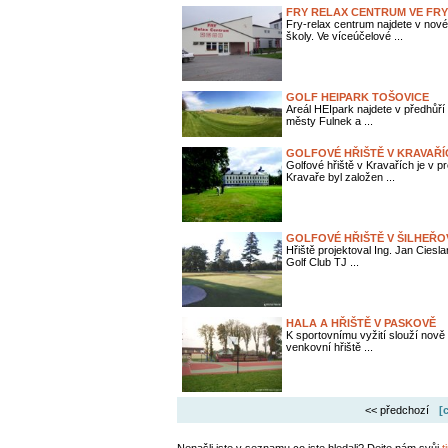
FRY RELAX CENTRUM VE FRY
Fry-relax centrum najdete v nové
školy. Ve víceúčelové ...
GOLF HEIPARK TOŠOVICE
Areál HEIpark najdete v předhůř
městy Fulnek a ...
GOLFOVÉ HŘIŠTĚ V KRAVAŘÍ
Golfové hřiště v Kravařích je v
Kravaře byl založen ...
GOLFOVÉ HŘIŠTĚ V ŠILHEŘO
Hřiště projektoval Ing. Jan Ciesl
Golf Club TJ ...
HALA A HŘIŠTĚ V PASKOVĚ
K sportovnímu vyžití slouží nově
venkovní hřiště ...
<< předchozí
[