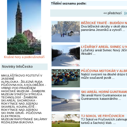
Třídění seznamu podle:
<< předchozí
[
BĚŽECKÉ TRATĚ - BUDIŠOV 
Dva běžecké okruhy v okolí obc
panoráma Jeseníků a vytvoří ...
LYŽAŘSKÝ AREÁL SVINEC U 
Lyžařský areál Svinec Nový Jičín
Aktuální ...
Krušné hory a podkrušnohoří
Novinky InfoČesko
PŮJČOVNA MOTOKÁR V ALB
Nabízí svezení na dlouhé dráze 
MIKULÁŠTÍKOVO FOJTSTVÍ V
může současně jezdit ...
JASENNÉ
ALPALOUKA - ŽELEZNÁ RUDA
PŮJČOVNA KOL A KOLOBĚŽEK -
VRBNO POD PRADĚDEM
HASIČSKÉ MUZEUM - ŽAMBERK
SKI AREÁL HORNÍ GUNTRAMOV
MUZEUM STARÝCH STROJŮ A
Ski areál Horní Guntramovice se
TECHNOLOGIÍ - ŽAMBERK
Guntramovic katastrálního ...
SKI AREÁL SACHROVKA -
ROKYTNICE NAD JIZEROU
SKIAREÁL KOUPALIŠTĚ -
ROKYTNICE NAD JIZEROU
SKI PARK GRUŇ - PŮJČOVNA
TJ SOKOL VE FRYČOVICÍCH
ELEKTROKOL
TJ Sokol ve Fryčovicích zahrnuj
MUZEUM RAPOTÍNSKÉ SKLÁRNY
ROZHLEDNA BUKOVKA
turistů a šachový klub. ...