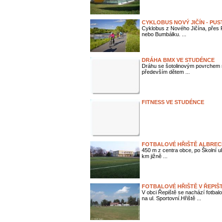
CYKLOBUS NOVÝ JIČÍN - PUS
Cyklobus z Nového Jičína, přes 
nebo Bumbálku. ...
DRÁHA BMX VE STUDÉNCE
Dráhu se šotolinovým povrchem na
především dětem ...
FITNESS VE STUDÉNCE
FOTBALOVÉ HŘIŠTĚ ALBREC
450 m z centra obce, po Školní u
km jižně ...
FOTBALOVÉ HŘIŠTĚ V ŘEPIŠ
V obci Řepiště se nachází fotbal
na ul. Sportovní.Hřiště ...