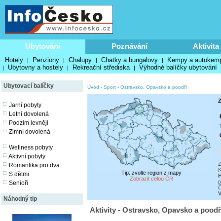
Ubytování
Poznávání
Aktivita
Hotely
Penziony
Chalupy
Chatky a bungalovy
Kempy a autokem
|
|
|
|
Ubytovny a hostely
Rekreační střediska
Výhodné balíčky ubytování
|
|
|
Ubytovací balíčky
Úvod
-
Sport
-
Ostravsko, Opavsko a poodří
Z
Jarní pobyty
Letní dovolená
Podzim levněji
Zimní dovolená
Wellness pobyty
Aktivní pobyty
Z
Romantika pro dva
K
Tip: zvolte region z mapy
S dětmi
H
Zobrazit celou ČR
p
Senioři
Č
V
Náhodný tip
Aktivity - Ostravsko, Opavsko a poodří