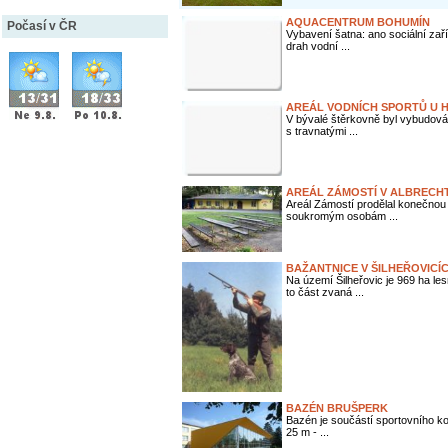
AQUACENTRUM BOHUMÍN
Počasí v ČR
Vybavení šatna: ano sociální zař
drah vodní ...
AREÁL VODNÍCH SPORTŮ U 
V bývalé štěrkovně byl vybudová
s travnatými ...
AREÁL ZÁMOSTÍ V ALBRECHT
Areál Zámostí prodělal konečnou 
soukromým osobám ...
BAŽANTNICE V ŠILHEŘOVICÍ
Na území Šilheřovic je 969 ha le
to část zvaná ...
BAZÉN BRUŠPERK
Bazén je součástí sportovního k
25 m - ...