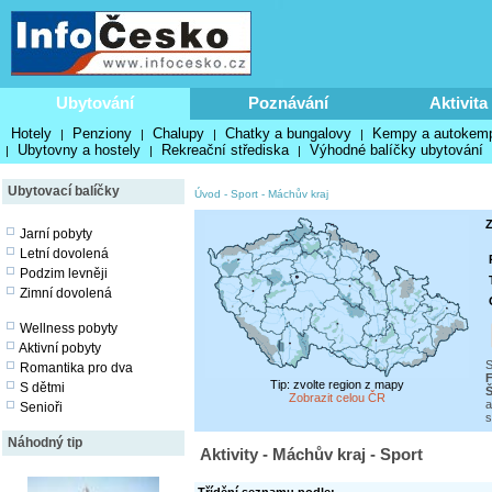
Ubytování
Poznávání
Aktivita
Hotely
Penziony
Chalupy
Chatky a bungalovy
Kempy a autokem
|
|
|
|
Ubytovny a hostely
Rekreační střediska
Výhodné balíčky ubytování
|
|
|
Ubytovací balíčky
Úvod
-
Sport
-
Máchův kraj
Z
Jarní pobyty
Letní dovolená
Podzim levněji
Zimní dovolená
Wellness pobyty
Aktivní pobyty
S
Romantika pro dva
F
Tip: zvolte region z mapy
S dětmi
Š
Zobrazit celou ČR
a
Senioři
s
Náhodný tip
Aktivity - Máchův kraj - Sport