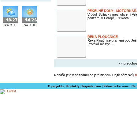
PEKELNÉ DOLY - MOTORKÁŘ
V údolí Svitavky mezi obcemi Vel
podzemí v Evropě. Celková ...
ŘEKA PLOUČNICE
Řeka Ploučnice pramení pod Ješ
Protéká městy: ...
<< předchoz
Nenašli jste v seznamu co jste hledali? Dejte nám svůj
t
O projektu
|
Kontakty
|
Napište nám
|
Zákaznická zóna
|
Cen