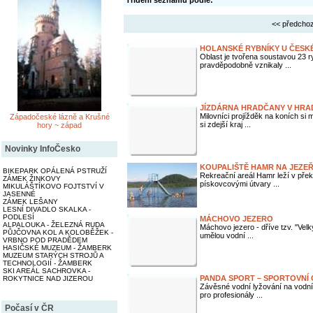
Třídění seznamu podle:
<< předchoz
HOLANSKÉ RYBNÍKY U ČESKÉ
Oblast je tvořena soustavou 23 
pravděpodobně vznikaly ...
JÍZDÁRNA HRADČANY V HRA
Milovníci projížděk na koních si
Západočeské lázně a Krušné
si zdejší kraj ...
hory ~ západ
Novinky InfoČesko
KOUPALIŠTĚ HAMR NA JEZE
BIKEPARK OPÁLENÁ PSTRUŽÍ
Rekreační areál Hamr leží v přek
ZÁMEK ŽINKOVY
pískovcovými útvary ...
MIKULÁŠTÍKOVO FOJTSTVÍ V
JASENNÉ
ZÁMEK LEŠANY
LESNÍ DIVADLO SKALKA -
PODLESÍ
MÁCHOVO JEZERO
ALPALOUKA - ŽELEZNÁ RUDA
Máchovo jezero - dříve tzv. "Velk
PŮJČOVNA KOL A KOLOBĚŽEK -
umělou vodní ...
VRBNO POD PRADĚDEM
HASIČSKÉ MUZEUM - ŽAMBERK
MUZEUM STARÝCH STROJŮ A
TECHNOLOGIÍ - ŽAMBERK
SKI AREÁL SACHROVKA -
PANDA SPORT – SPORTOVNÍ
ROKYTNICE NAD JIZEROU
Závěsné vodní lyžování na vodní
pro profesionály ...
Počasí v ČR